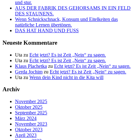
und stur.
AUS DER FABRIK DES GEHORSAMS IN EIN FELD
DES STAUNENS.
Wenn Schnickschnack, Konsum und Eitelkeiten das
natürliche Lernen übertönen.
DAS HAT HAND UND FUSS
Neueste Kommentare
Uta
zu
Echt jetzt? Es ist Zeit „Nein“ zu sagen.
Uta
zu
Echt jetzt? Es ist Zeit „Nein“ zu sagen.
Klaus Plachetka
zu
Echt jetzt? Es ist Zeit „Nein“ zu sagen.
Gerda Jochim
zu
Echt jetzt? Es ist Zeit „Nein“ zu sagen.
Uta
zu
Wenn dein Kind nicht in die Kita will
Archiv
November 2025
Oktober 2025
September 2025
März 2024
November 2023
Oktober 2023
April 2023