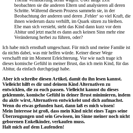
beobachten sie die anderen Eltern und analysieren all deren
Schritte. Während diesem Prozess sammeln sie, in der
Beobachtung der anderen und deren ‚Fehler‘ so viel Kraft, die
ihnen wiederum dazu verhilft, im Quark sitzen zu bleiben.
Ehe man sich versieht, steht das Kind dann kurz vor dem
Abitur und jetzt macht es dann auch keinen Sinn mehr eine
Veränderung herbei zu führen, oder?
Ich habe mich ernsthaft umgeschaut. Für mich und meine Familie ist
da nichts dabei, was mir helfen würde. Keiner dieser Wege
verschafft mir im Moment Erleichterung. Vor wie nach trage ich
dieses komische Gefühl in meiner Brust, das ich mein Kind, für das
Abitur, da einfach durchgejagt habe.
Aber ich schreibe diesen Artikel, damit du ihn lesen kannst.
Vielleicht hilft es dir und deinem Kind Alternativen zu
entwicklen, die zu euch passen. Vielleicht kannst du dieses
geklemmte, komische Gefühl in deiner Brust minimieren, indem
du aktiv wirst, Alternativen entwickelst und dich aufmachst.
Wenn du etwas gefunden hast, dann laß es mich wissen!
Mein Interesse ist groß, dass mein Kind nicht eines Tages seine
Überzeugungen und sein Gewissen, im Sinne meiner noch nicht
geborenen Enkelkinder, verkaufen muss.
Halt mich auf dem Laufenden!