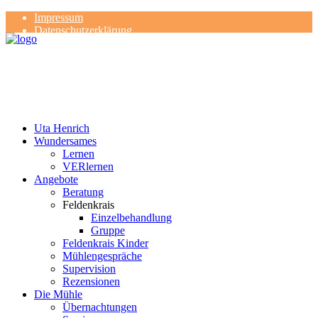
Impressum
Datenschutzerklärung
Kontakt
Rezensionen
Uta Henrich
Wundersames
Lernen
VERlernen
Angebote
Beratung
Feldenkrais
Einzelbehandlung
Gruppe
Feldenkrais Kinder
Mühlengespräche
Supervision
Rezensionen
Die Mühle
Übernachtungen