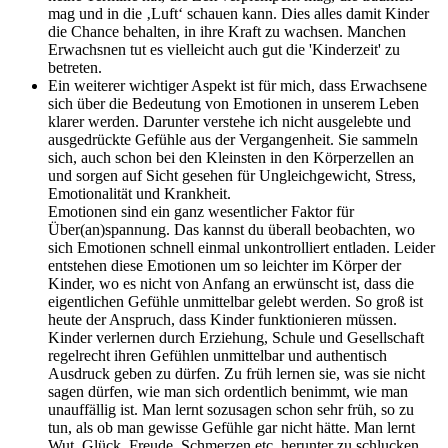
mag und in die ‚Luft‘ schauen kann. Dies alles damit Kinder
die Chance behalten, in ihre Kraft zu wachsen. Manchen
Erwachsnen tut es vielleicht auch gut die 'Kinderzeit' zu
betreten.
Ein weiterer wichtiger Aspekt ist für mich, dass Erwachsene
sich über die Bedeutung von Emotionen in unserem Leben
klarer werden. Darunter verstehe ich nicht ausgelebte und
ausgedrückte Gefühle aus der Vergangenheit. Sie sammeln
sich, auch schon bei den Kleinsten in den Körperzellen an
und sorgen auf Sicht gesehen für Ungleichgewicht, Stress,
Emotionalität und Krankheit.
Emotionen sind ein ganz wesentlicher Faktor für
Über(an)spannung. Das kannst du überall beobachten, wo
sich Emotionen schnell einmal unkontrolliert entladen. Leider
entstehen diese Emotionen um so leichter im Körper der
Kinder, wo es nicht von Anfang an erwünscht ist, dass die
eigentlichen Gefühle unmittelbar gelebt werden. So groß ist
heute der Anspruch, dass Kinder funktionieren müssen.
Kinder verlernen durch Erziehung, Schule und Gesellschaft
regelrecht ihren Gefühlen unmittelbar und authentisch
Ausdruck geben zu dürfen. Zu früh lernen sie, was sie nicht
sagen dürfen, wie man sich ordentlich benimmt, wie man
unauffällig ist. Man lernt sozusagen schon sehr früh, so zu
tun, als ob man gewisse Gefühle gar nicht hätte. Man lernt
Wut, Glück, Freude, Schmerzen etc. herunter zu schlucken