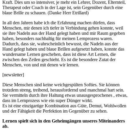
Kraft. Dies um so intensiver, je mehr ein Lehrer, Dozent, Elternteil,
Therapeut oder Coach in der Lage ist, sein Gegenüber durch eine
blaue Brille zu schauen. (Danke Herr Etrillard)
In all den Jahren habe ich die Erfahrung machen dürfen, dass
Menschen, mir denen ich tiefer in Verbindung gehen konnte, weil
sie ihre Nadeln aus der Hand gelegt haben und mir Raum gegeben
haben, besonders nachhaltig für meinen Lernprozess waren.
Dadurch, dass sie, wahrscheinlich bewusst, die Nadeln aus der
Hand gelegt haben und blaue Brillen aufgesetzt haben, konnte das
wundersame Lernen geschehen, dass ist diese Art Lernen, die
zwischen den Zeilen geschieht. Es ist die besondere Zutat der
Menschen, von und mit denen wir lernen.
[newsletter]
Diese Menschen sind keine weichgespülten Softies. Sie können
trotzdem streng, treibend, herausfordernd und manchmal hart sein.
Sie vermitteln durch ihre Haltung etwas unausgesprochenes , etwas,
dass im Lernprozess wie ein super Dünger wirkt.
Es ist eine einzigartige Kombination aus Güte, Demut, Wohlwollen
und der Fähigkeit die Perfektion im Gegenüber zu sehen.
Lernen spielt sich in den Geheimgängen unseres Miteinanders
ab.