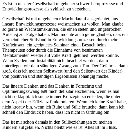
Es ist in unserer Gesellschaft ungeheuer schwer Lernprozesse und
Entwicklungsprozesse als zyklisch zu verstehen.
Gesellschaft ist mit ungeheuerer Macht darauf ausgerichtet, uns
lineare Entwicklungsprozesse weismachen zu wollen. Man glaubt
so gerne an Wachstumskurven, die einen steten und ungebrochen
Aufstieg zur Folge haben. Man möchte auch gerne glauben, dass ein
vermeintlicher Stillstand in Entwicklungsprozessen durch mehr
Krafteinsatz, ein geeignetes Seminar, einen Besuch beim
Therapeuten oder durch die Einnahme von bestimmten
Medikamenten wieder auf volle Kraft ‚getuned’ werden könnte.
Wenn Zyklen und Instabilität nicht beachtet werden, dann
unterliegen wir dem ständigen Zwang zum Tun. Der Gefahr ist dann
groß, dass ich meinen Selbstwert (und den Selbstwert der Kinder)
von positiven und ständigen Ergebnissen abhängig mache.
Das lineare Denken und das Denken in Fortschritt und
Optimierungszwang läßt mich defizitär erscheinen, wenn es mal
nicht so klappt. Ich suche immer Konzepte zu erstellen, die unter
dem Aspekt der Effizienz funktionieren. Wenn ich keine Kraft habe,
nicht kreativ bin, wenn ich Ruhe und Stille brauche, dann kann ich
schnell den Eindruck haben, dass ich nicht in Ordnung bin.
Das ist mir schon damals in den Stillbeziehungen zu meinen
Kindern aufgefallen. Nichts bleibt wie es ist. Alles ist im Fluss.