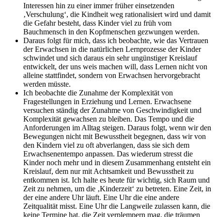
Interessen hin zu einer immer früher einsetzenden
‚Verschulung‘, die Kindheit weg rationalisiert wird und damit
die Gefahr besteht, dass Kinder viel zu früh vom
Bauchmensch in den Kopfmenschen gezwungen werden.
Daraus folgt für mich, dass ich beobachte, wie das Vertrauen
der Erwachsen in die natürlichen Lernprozesse der Kinder
schwindet und sich daraus ein sehr ungünstiger Kreislauf
entwickelt, der uns weis machen will, dass Lernen nicht von
alleine stattfindet, sondern von Erwachsen hervorgebracht
werden müsste.
Ich beobachte die Zunahme der Komplexität von
Fragestellungen in Erziehung und Lernen. Erwachsene
versuchen ständig der Zunahme von Geschwindigkeit und
Komplexität gewachsen zu bleiben. Das Tempo und die
Anforderungen im Alltag steigen. Daraus folgt, wenn wir den
Bewegungen nicht mit Bewusstheit begegnen, dass wir von
den Kindern viel zu oft abverlangen, dass sie sich dem
Erwachsenentempo anpassen. Das wiederum stresst die
Kinder noch mehr und in diesem Zusammenhang entsteht ein
Kreislauf, dem nur mit Achtsamkeit und Bewusstheit zu
entkommen ist. Ich halte es heute für wichtig, sich Raum und
Zeit zu nehmen, um die ‚Kinderzeit‘ zu betreten. Eine Zeit, in
der eine andere Uhr läuft. Eine Uhr die eine andere
Zeitqualität misst. Eine Uhr die Langweile zulassen kann, die
keine Termine hat, die Zeit verplempern mag, die träumen