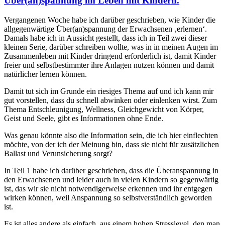
Über(an)spannung im Leben mit Kindern.
Vergangenen Woche habe ich darüber geschrieben, wie Kinder die
allgegenwärtige Über(an)spannung der Erwachsenen ‚erlernen‘.
Damals habe ich in Aussicht gestellt, dass ich in Teil zwei dieser
kleinen Serie, darüber schreiben wollte, was in in meinen Augen im
Zusammenleben mit Kinder dringend erforderlich ist, damit Kinder
freier und selbstbestimmter ihre Anlagen nutzen können und damit
natürlicher lernen können.
Damit tut sich im Grunde ein riesiges Thema auf und ich kann mir
gut vorstellen, dass du schnell abwinken oder einlenken wirst. Zum
Thema Entschleunigung, Wellness, Gleichgewicht von Körper,
Geist und Seele, gibt es Informationen ohne Ende.
Was genau könnte also die Information sein, die ich hier einflechten
möchte, von der ich der Meinung bin, dass sie nicht für zusätzlichen
Ballast und Verunsicherung sorgt?
In Teil 1 habe ich darüber geschrieben, dass die Überanspannung in
den Erwachsenen und leider auch in vielen Kindern so gegenwärtig
ist, das wir sie nicht notwendigerweise erkennen und ihr entgegen
wirken können, weil Anspannung so selbstverständlich geworden
ist.
Es ist alles andere als einfach, aus einem hohen Stresslevel, den man