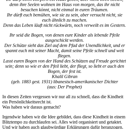
denn ihre Seelen wohnen im Haus von morgen, das ihr nicht
besuchen könnt, nicht einmal in euren Träumen.
Ihr dürft euch bemühen, wie sie zu sein, aber versucht nicht, sie
euch ähnlich zu machen.
Denn das Leben läuft nicht rückwärts, noch verweilt es im Gestern.
Ihr seid die Bogen, von denen eure Kinder als lebende Pfeile
ausgeschickt werden.
Der Schütze sieht das Ziel auf dem Pfad der Unendlichkeit, und er
spannt euch mit seiner Macht, damit seine Pfeile schnell und weit
fliegen.
Lasst euren Bogen von der Hand des Schützen auf Freude gerichtet
sein; denn so wie er den Pfeil liebt, der fliegt, so liebt er auch den
Bogen, der fest ist.
Khalil Gibran
(geb. 1883 gest. 1931) libanesisch-amerikanischer Dichter
(aus: Der Prophet)
In diesen Zeiten vergessen wir nur all zu schnell, dass die Kindheit
ein Persönlichkeitsrecht ist.
Was haben wir daraus gemacht?
Irgendwie haben wir die Idee gebildet, dass diese Kindheit in einem
Blitztempo zu durchlaufen sei. Alles wird organisiert und getaktet.
Und wir haben auch glaubwürdige Erklärungen dafür heranzogen.