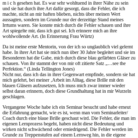
m i c h gesehen hat. Es war sehr wohltuend in ihrer Nähe zu sein
und sie hat durch ihre Art dafür gesorgt, dass die Fehler, die ich
machte, nicht an mir haften blieben, nichts über meinen Wert
aussagten, sondern im Grunde nur der derzeitige Stand meines
Irrtums waren. Sie konnte mich durch die Fehler schauen und ihre
Art spiegelte mir, dass ich gut sei. Ich erinnere mich an ihre
wohlwollende Art. (In Erinnerung Frau Würtz)
Da ist meine erste Mentorin, von der ich so unglaublich viel gelernt
habe. In ihrer Art hat sie mich nun über 30 Jahre begleitet und sie im
Besonderen hat die Gabe, mich durch diese blau gefärbten Gläser zu
schauen. Von ihr stammt der von mir oft zitierte Satz „…see the
Perfektion.“ (Linda Tellington Jones)
Nicht nur, dass ich das in ihrer Gegenwart empfinde, sondern sie hat
mich gelehrt, bei meiner ‚Arbeit im Alltag, diese Brille mit den
blauen Gläsern aufzusetzen, Ich muss mich zwar immer wieder
selbst daran erinnern, doch diese Grundhaltung hat in mir Wurzeln
geschlagen.
Vergangene Woche habe ich ein Seminar besucht und habe erneut
die Erfahrung gemacht, wie es ist, wenn man vom Seminarleiter/
Coach durch eine blaue Brille geschaut wird. Die Fehler, die man im
eigenen Lernprozess begeht, haben nicht diese Bedeutung und
wirken nicht schwächend oder erniedrigend. Die Fehler werden im
Grunde zu Treppenstufen auf einem Lernweg hin, in die eigene