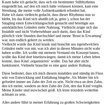
Kaum habe ich gedacht, dass sich ein bestimmter Stillrhythmus
eingestellt hat, auf den ich mich hätte verlassen können, kam eine
Wendung, die meine volle Aufmerksamkeit erfordert hat.
Habe ich dann vielleicht gedacht, dass dieser Rhythmus nun so
bleibt, bis das Kind sich abstillt (oh ja, grins ), schon hat der
Säugling einen Entwicklungsschub gemacht und benötigte aus
unerklärlichen Gründen mehr Nahrung. Vielleicht zeigte sich das
Instabile und nicht Vorhersehbare auch darin, dass das Kind
plötzlich viele Stunden durchschlief und meine 'Brust in Erwartung'
war, nun endlich geleert zu werden.
Vielleicht wurde das Kind krank und brauchte aus irgendwelchen
Gründen mehr von mir, was ich aber in diesen Minuten nicht wahr
haben wollte. Ich wollte mit meinem Verstand ein Konzept bauen,
wollte das Kind dort hineinzwängen, damit ich meine Leben leben
konnte, dass Kind ‚organisieren‘ wollte. Das hat aber nicht
funktioniert. Vielmehr brauchte es eine ganz andere Haltung.
Diese bedeutet, dass ich mich diesem instabilen und ständig im Fluss
sein von Entwicklung und Entfaltung hingebe. Als Mutter bin ich
gefordert immer am Zahn der Zeit zu sein. Nicht etwa an dem Zahn,
den ich meine, sondern an dem Zahn der Zeit, den das Kind vorgibt.
Meine Kinder sind inzwischen groß. Ich lerne trotzdem weiterhin
achtsam zu sein.
Alles andere führt in meiner Erfahrung zu großen Schwierigkeiten