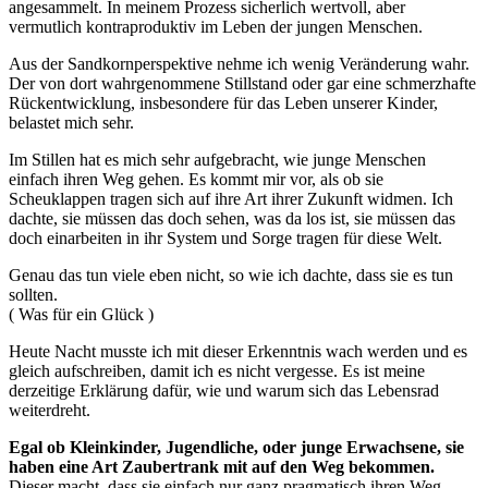
angesammelt. In meinem Prozess sicherlich wertvoll, aber
vermutlich kontraproduktiv im Leben der jungen Menschen.
Aus der Sandkornperspektive nehme ich wenig Veränderung wahr.
Der von dort wahrgenommene Stillstand oder gar eine schmerzhafte
Rückentwicklung, insbesondere für das Leben unserer Kinder,
belastet mich sehr.
Im Stillen hat es mich sehr aufgebracht, wie junge Menschen
einfach ihren Weg gehen. Es kommt mir vor, als ob sie
Scheuklappen tragen sich auf ihre Art ihrer Zukunft widmen. Ich
dachte, sie müssen das doch sehen, was da los ist, sie müssen das
doch einarbeiten in ihr System und Sorge tragen für diese Welt.
Genau das tun viele eben nicht, so wie ich dachte, dass sie es tun
sollten.
( Was für ein Glück )
Heute Nacht musste ich mit dieser Erkenntnis wach werden und es
gleich aufschreiben, damit ich es nicht vergesse. Es ist meine
derzeitige Erklärung dafür, wie und warum sich das Lebensrad
weiterdreht.
Egal ob Kleinkinder, Jugendliche, oder junge Erwachsene, sie
haben eine Art Zaubertrank mit auf den Weg bekommen.
Dieser macht, dass sie einfach nur ganz pragmatisch ihren Weg