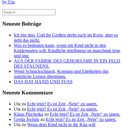
by Uta
Neueste Beiträge
Ich bin drei. Und ihr Großen dreht euch im Kreis, aber so
geht das nicht.
Was es bedeuten kann, wenn ein Kind nicht in den
Kindergarten will. Kindliche Intelligenz ist manchmal leise
und stur.
AUS DER FABRIK DES GEHORSAMS IN EIN FELD
DES STAUNENS.
Wenn Schnickschnack, Konsum und Eitelkeiten das
natürliche Lernen übertönen.
DAS HAT HAND UND FUSS
Neueste Kommentare
Uta
zu
Echt jetzt? Es ist Zeit „Nein“ zu sagen.
Uta
zu
Echt jetzt? Es ist Zeit „Nein“ zu sagen.
Klaus Plachetka
zu
Echt jetzt? Es ist Zeit „Nein“ zu sagen.
Gerda Jochim
zu
Echt jetzt? Es ist Zeit „Nein“ zu sagen.
Uta
zu
Wenn dein Kind nicht in die Kita will