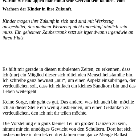
Warum Scheuklappen manchmal sehr wertvoll sein können. Vom
Wachsen der Kinder in ihre Zukunft.
Kinder tragen ihre Zukunft in sich und sind mit Werkzeug
ausgestattet, das meinem Werkzeug nicht unbedingt ähnlich sein
muss. Ein geheimer Zaubertrank setzt sie irgendwann irgendwie an
ihren Platz
Es hilft mir gerade in diesen turbulenten Zeiten, zu erkennen, dass
ich (nur) ein Mitglied dieser sich rüttelnden Menschheitsfamilie bin.
Ich schreibe ganz bewusst „nur“, um einen Aspekt einzubringen, der
verdeutlichen soll, dass ich einfach ein kleines Sandkorn bin und das
Leben weitergeht.
Keine Sorge, mir geht es gut. Das andere, was ich auch bin, möchte
ich an dieser Stelle ein wenig ausblenden, um einen Gedanken zu
verdeutlichen, den ich mit dir teilen möchte.
Die Vorstellung ein ganz kleiner Teil im großen Ganzen zu sein,
nimmt mir ein unnötiges Gewicht von den Schultern. Dort hat sich
insbesondere in den letzen drei Jahren eine ganze Menge Ballast