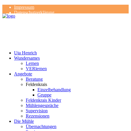
Impressum
Datenschutzerklärung
Kontakt
Rezensionen
Uta Henrich
Wundersames
Lernen
VERlernen
Angebote
Beratung
Feldenkrais
Einzelbehandlung
Gruppe
Feldenkrais Kinder
Mühlengespräche
Supervision
Rezensionen
Die Mühle
Übernachtungen