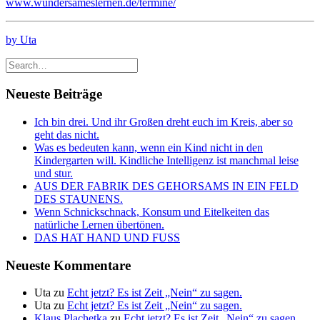
www.wundersameslernen.de/termine/
by Uta
Neueste Beiträge
Ich bin drei. Und ihr Großen dreht euch im Kreis, aber so
geht das nicht.
Was es bedeuten kann, wenn ein Kind nicht in den
Kindergarten will. Kindliche Intelligenz ist manchmal leise
und stur.
AUS DER FABRIK DES GEHORSAMS IN EIN FELD
DES STAUNENS.
Wenn Schnickschnack, Konsum und Eitelkeiten das
natürliche Lernen übertönen.
DAS HAT HAND UND FUSS
Neueste Kommentare
Uta
zu
Echt jetzt? Es ist Zeit „Nein“ zu sagen.
Uta
zu
Echt jetzt? Es ist Zeit „Nein“ zu sagen.
Klaus Plachetka
zu
Echt jetzt? Es ist Zeit „Nein“ zu sagen.