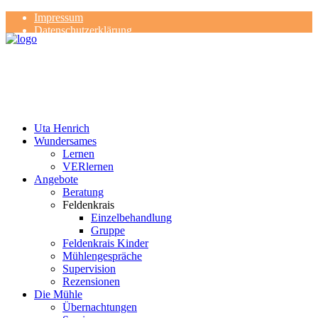
Impressum
Datenschutzerklärung
Kontakt
Rezensionen
Uta Henrich
Wundersames
Lernen
VERlernen
Angebote
Beratung
Feldenkrais
Einzelbehandlung
Gruppe
Feldenkrais Kinder
Mühlengespräche
Supervision
Rezensionen
Die Mühle
Übernachtungen