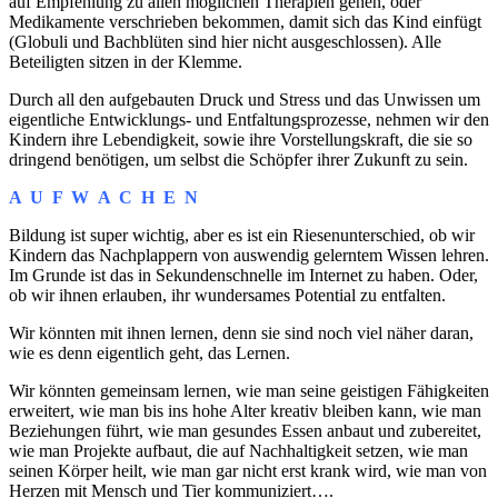
auf Empfehlung zu allen möglichen Therapien gehen, oder
Medikamente verschrieben bekommen, damit sich das Kind einfügt
(Globuli und Bachblüten sind hier nicht ausgeschlossen). Alle
Beteiligten sitzen in der Klemme.
Durch all den aufgebauten Druck und Stress und das Unwissen um
eigentliche Entwicklungs- und Entfaltungsprozesse, nehmen wir den
Kindern ihre Lebendigkeit, sowie ihre Vorstellungskraft, die sie so
dringend benötigen, um selbst die Schöpfer ihrer Zukunft zu sein.
A U F W A C H E N
Bildung ist super wichtig, aber es ist ein Riesenunterschied, ob wir
Kindern das Nachplappern von auswendig gelerntem Wissen lehren.
Im Grunde ist das in Sekundenschnelle im Internet zu haben. Oder,
ob wir ihnen erlauben, ihr wundersames Potential zu entfalten.
Wir könnten mit ihnen lernen, denn sie sind noch viel näher daran,
wie es denn eigentlich geht, das Lernen.
Wir könnten gemeinsam lernen, wie man seine geistigen Fähigkeiten
erweitert, wie man bis ins hohe Alter kreativ bleiben kann, wie man
Beziehungen führt, wie man gesundes Essen anbaut und zubereitet,
wie man Projekte aufbaut, die auf Nachhaltigkeit setzen, wie man
seinen Körper heilt, wie man gar nicht erst krank wird, wie man von
Herzen mit Mensch und Tier kommuniziert….