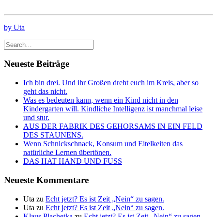
by Uta
Neueste Beiträge
Ich bin drei. Und ihr Großen dreht euch im Kreis, aber so
geht das nicht.
Was es bedeuten kann, wenn ein Kind nicht in den
Kindergarten will. Kindliche Intelligenz ist manchmal leise
und stur.
AUS DER FABRIK DES GEHORSAMS IN EIN FELD
DES STAUNENS.
Wenn Schnickschnack, Konsum und Eitelkeiten das
natürliche Lernen übertönen.
DAS HAT HAND UND FUSS
Neueste Kommentare
Uta
zu
Echt jetzt? Es ist Zeit „Nein“ zu sagen.
Uta
zu
Echt jetzt? Es ist Zeit „Nein“ zu sagen.
Klaus Plachetka
zu
Echt jetzt? Es ist Zeit „Nein“ zu sagen.