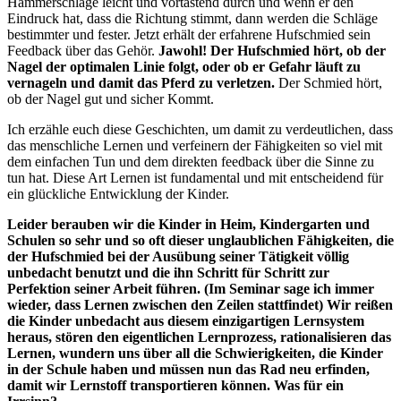
Hammerschläge leicht und vortastend durch und wenn er den
Eindruck hat, dass die Richtung stimmt, dann werden die Schläge
bestimmter und fester. Jetzt erhält der erfahrene Hufschmied sein
Feedback über das Gehör.
Jawohl! Der Hufschmied hört, ob der
Nagel der optimalen Linie folgt, oder ob er Gefahr läuft zu
vernageln und damit das Pferd zu verletzen.
Der Schmied hört,
ob der Nagel gut und sicher Kommt.
Ich erzähle euch diese Geschichten, um damit zu verdeutlichen, dass
das menschliche Lernen und verfeinern der Fähigkeiten so viel mit
dem einfachen Tun und dem direkten feedback über die Sinne zu
tun hat. Diese Art Lernen ist fundamental und mit entscheidend für
ein glückliche Entwicklung der Kinder.
Leider berauben wir die Kinder in Heim, Kindergarten und
Schulen so sehr und so oft dieser unglaublichen Fähigkeiten, die
der Hufschmied bei der Ausübung seiner Tätigkeit völlig
unbedacht benutzt und die ihn Schritt für Schritt zur
Perfektion seiner Arbeit führen. (Im Seminar sage ich immer
wieder, dass Lernen zwischen den Zeilen stattfindet) Wir reißen
die Kinder unbedacht aus diesem einzigartigen Lernsystem
heraus, stören den eigentlichen Lernprozess, rationalisieren das
Lernen, wundern uns über all die Schwierigkeiten, die Kinder
in der Schule haben und müssen nun das Rad neu erfinden,
damit wir Lernstoff transportieren können. Was für ein