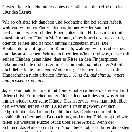
Gestern hatte ich ein interessantes Gespräch mit dem Hufschmied
über das Lernen.
Wie so oft sitze ich daneben und beobachte ihn bei seiner Arbeit,
während wir einen Plausch halten. Immer wieder kann ich
beobachten, wie er mit den Fingerspitzen den Huf abstreicht und
quasi mit seinen Händen Maß nimmt, ob es korrekt ist, was er tut,
oder ob er hier und da noch einmal nachsetzen muss. Die
Beobachtung läuft quasi am Rande ab, während wir uns über dies
und das austauschen. Wir reden über den Winter und was, dieser mit
seinen Händen getan hätte, dass er Risse an den Fingerspitzen
bekommen hätte und das er im Zusammenhang mit seiner Arbeit
doch lieber kalte, trockene Winter mag. Er bemerkt, dass er mit
Handschuhen nicht arbeiten könne…..
Und da, auf einmal, rattert
und prickelt es in mir:
Ja, er kann natürlich nicht mit Handschuhen arbeiten, da er ein Fühl
-Mensch ist. Er arbeitet und erhält das feedback dessen, was er tut,
immer wieder über seine Hände. Das ist etwas, was man nicht über
den Verstand lernen kann. Es ist ein Erfahrungswert, der sich
lediglich über das Tun und nicht über das Denken definiert. Ich
erzähle ihm über meine Beobachtung und meine Erklärung und wir
teilen ein weiteres Puzzle Stück über seine Arbeit. Wenn der
Schmied das Hufeisen mit dem Nagel befestigt, so führt er die ersten