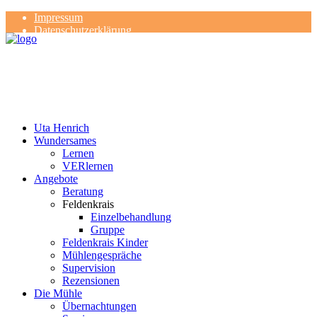
Impressum
Datenschutzerklärung
Kontakt
Rezensionen
Uta Henrich
Wundersames
Lernen
VERlernen
Angebote
Beratung
Feldenkrais
Einzelbehandlung
Gruppe
Feldenkrais Kinder
Mühlengespräche
Supervision
Rezensionen
Die Mühle
Übernachtungen