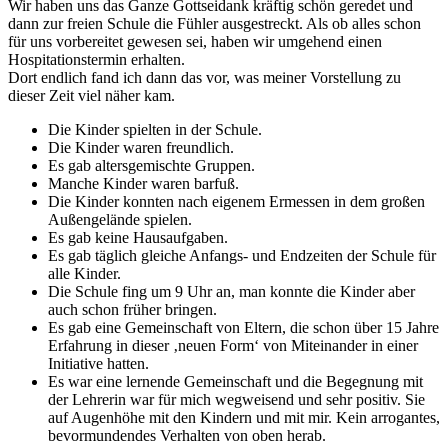
Wir haben uns das Ganze Gottseidank kräftig schön geredet und
dann zur freien Schule die Fühler ausgestreckt. Als ob alles schon
für uns vorbereitet gewesen sei, haben wir umgehend einen
Hospitationstermin erhalten.
Dort endlich fand ich dann das vor, was meiner Vorstellung zu
dieser Zeit viel näher kam.
Die Kinder spielten in der Schule.
Die Kinder waren freundlich.
Es gab altersgemischte Gruppen.
Manche Kinder waren barfuß.
Die Kinder konnten nach eigenem Ermessen in dem großen
Außengelände spielen.
Es gab keine Hausaufgaben.
Es gab täglich gleiche Anfangs- und Endzeiten der Schule für
alle Kinder.
Die Schule fing um 9 Uhr an, man konnte die Kinder aber
auch schon früher bringen.
Es gab eine Gemeinschaft von Eltern, die schon über 15 Jahre
Erfahrung in dieser ‚neuen Form‘ von Miteinander in einer
Initiative hatten.
Es war eine lernende Gemeinschaft und die Begegnung mit
der Lehrerin war für mich wegweisend und sehr positiv. Sie
auf Augenhöhe mit den Kindern und mit mir. Kein arrogantes,
bevormundendes Verhalten von oben herab.