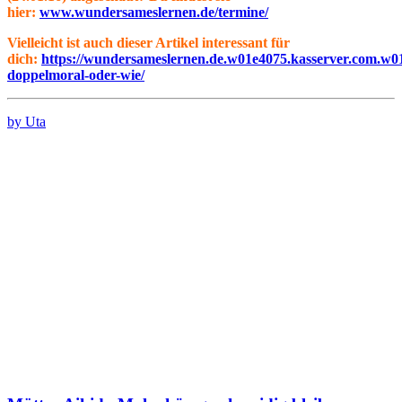
hier:
www.wundersameslernen.de/termine/
Vielleicht ist auch dieser Artikel interessant für
dich:
https://wundersameslernen.de.w01e4075.kasserver.com.w0
doppelmoral-oder-wie/
by Uta