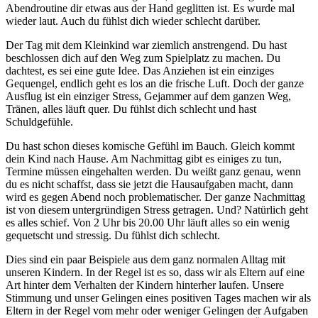
Abendroutine dir etwas aus der Hand geglitten ist. Es wurde mal
wieder laut. Auch du fühlst dich wieder schlecht darüber.
Der Tag mit dem Kleinkind war ziemlich anstrengend. Du hast
beschlossen dich auf den Weg zum Spielplatz zu machen. Du
dachtest, es sei eine gute Idee. Das Anziehen ist ein einziges
Gequengel, endlich geht es los an die frische Luft. Doch der ganze
Ausflug ist ein einziger Stress, Gejammer auf dem ganzen Weg,
Tränen, alles läuft quer. Du fühlst dich schlecht und hast
Schuldgefühle.
Du hast schon dieses komische Gefühl im Bauch. Gleich kommt
dein Kind nach Hause. Am Nachmittag gibt es einiges zu tun,
Termine müssen eingehalten werden. Du weißt ganz genau, wenn
du es nicht schaffst, dass sie jetzt die Hausaufgaben macht, dann
wird es gegen Abend noch problematischer. Der ganze Nachmittag
ist von diesem untergründigen Stress getragen. Und? Natürlich geht
es alles schief. Von 2 Uhr bis 20.00 Uhr läuft alles so ein wenig
gequetscht und stressig. Du fühlst dich schlecht.
Dies sind ein paar Beispiele aus dem ganz normalen Alltag mit
unseren Kindern. In der Regel ist es so, dass wir als Eltern auf eine
Art hinter dem Verhalten der Kindern hinterher laufen. Unsere
Stimmung und unser Gelingen eines positiven Tages machen wir als
Eltern in der Regel vom mehr oder weniger Gelingen der Aufgaben