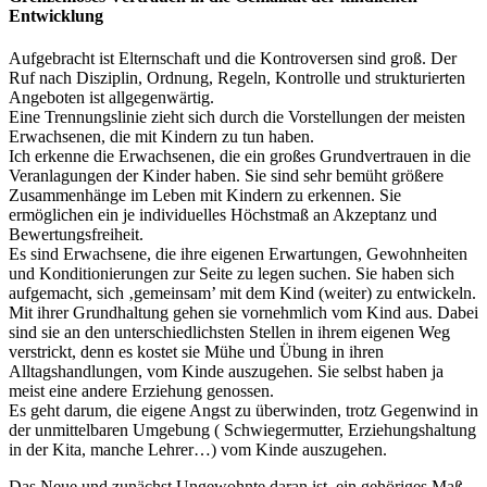
Entwicklung
Aufgebracht ist Elternschaft und die Kontroversen sind groß. Der
Ruf nach Disziplin, Ordnung, Regeln, Kontrolle und strukturierten
Angeboten ist allgegenwärtig.
Eine Trennungslinie zieht sich durch die Vorstellungen der meisten
Erwachsenen, die mit Kindern zu tun haben.
Ich erkenne die Erwachsenen, die ein großes Grundvertrauen in die
Veranlagungen der Kinder haben. Sie sind sehr bemüht größere
Zusammenhänge im Leben mit Kindern zu erkennen. Sie
ermöglichen ein je individuelles Höchstmaß an Akzeptanz und
Bewertungsfreiheit.
Es sind Erwachsene, die ihre eigenen Erwartungen, Gewohnheiten
und Konditionierungen zur Seite zu legen suchen. Sie haben sich
aufgemacht, sich ‚gemeinsam’ mit dem Kind (weiter) zu entwickeln.
Mit ihrer Grundhaltung gehen sie vornehmlich vom Kind aus. Dabei
sind sie an den unterschiedlichsten Stellen in ihrem eigenen Weg
verstrickt, denn es kostet sie Mühe und Übung in ihren
Alltagshandlungen, vom Kinde auszugehen. Sie selbst haben ja
meist eine andere Erziehung genossen.
Es geht darum, die eigene Angst zu überwinden, trotz Gegenwind in
der unmittelbaren Umgebung ( Schwiegermutter, Erziehungshaltung
in der Kita, manche Lehrer…) vom Kinde auszugehen.
Das Neue und zunächst Ungewohnte daran ist, ein gehöriges Maß