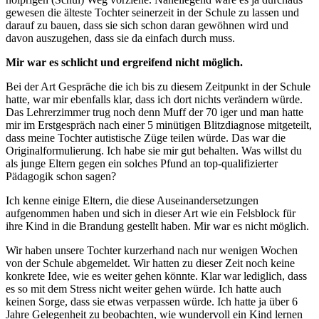
gewesen die älteste Tochter seinerzeit in der Schule zu lassen und
darauf zu bauen, dass sie sich schon daran gewöhnen wird und
davon auszugehen, dass sie da einfach durch muss.
Mir war es schlicht und ergreifend nicht möglich.
Bei der Art Gespräche die ich bis zu diesem Zeitpunkt in der Schule
hatte, war mir ebenfalls klar, dass ich dort nichts verändern würde.
Das Lehrerzimmer trug noch denn Muff der 70 iger und man hatte
mir im Erstgespräch nach einer 5 minütigen Blitzdiagnose mitgeteilt,
dass meine Tochter autistische Züge teilen würde. Das war die
Originalformulierung. Ich habe sie mir gut behalten. Was willst du
als junge Eltern gegen ein solches Pfund an top-qualifizierter
Pädagogik schon sagen?
Ich kenne einige Eltern, die diese Auseinandersetzungen
aufgenommen haben und sich in dieser Art wie ein Felsblock für
ihre Kind in die Brandung gestellt haben. Mir war es nicht möglich.
Wir haben unsere Tochter kurzerhand nach nur wenigen Wochen
von der Schule abgemeldet. Wir hatten zu dieser Zeit noch keine
konkrete Idee, wie es weiter gehen könnte. Klar war lediglich, dass
es so mit dem Stress nicht weiter gehen würde. Ich hatte auch
keinen Sorge, dass sie etwas verpassen würde. Ich hatte ja über 6
Jahre Gelegenheit zu beobachten, wie wundervoll ein Kind lernen