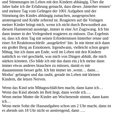
und Stimmungen im Leben mit den Kindern abhängig. Über die
Jahre habe ich die Erfahrung gemacht, dass dieses ‚hinterher rennen‘
und meinen Tag vom Gelingen der 1001 Aufgaben und der
Stimmung des Kindes abhängig zumachen, ausgesprochen
anstrengend und Kräfte zehrend ist. Reagieren auf die Vorlagen
meiner Kinder bringt mich, wenn ich nicht durch Bewusstheit aus
diesem Hamsterrad aussteige, immer in eine Art Zugzwang. Ich bin
dann immer in der Verlegenheit reagieren zu müssen. Das Ergebnis
ist, dass ich dem Tag mit seinen Erfordernissen hinterher renne und
einer Art Reaktionsschleife ‚ausgeliefert‘ bin. In mir türmt sich dann
ein großer Berg an Emotionen. Irgendwann, vielleicht schon gegen
Mittag, bin ich dann am Ende, weil im Leben mit den Kindern
natürlich so viel geschieht, was mich von Dingen abhält, die mich
stärken könnten. (So bilde ich mir das dann ein.) Ich meine dann
immer etwas anderes brauchen zu müssen, damit es mir
daaaannnnnn besser geht. Ich bin immer im ‚wenn… dann…
Modus‘ gefangen und das raubt, gerade im Leben mit kleinen
Kindern, die letzen Nerven.
Wenn das Kind sein Mittagsschläfchen macht, dann kann ich…
Wenn das Kind abends im Bett liegt, dann werde ich….
Wenn meine Mutter die Kinder am Wochenende nimmt, dann kann
ich…
Wenn mein Sohn die Hausaufgaben schon um 2 Uhr macht, dann ist
es abends um 18 Uhr nicht so anstrengend, dann ….