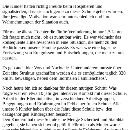
Die Kinder hatten richtig Freude beim Hospitieren und
signalisierten, dass sie auch gerne zu dieser Schule gehen würden.
Ihre jeweilige Motivation war sehr unterschiedlich und ihre
Wahrnehmungen der Situation auch.
Für meine älteste Tochter die fünfte Veränderung in nur 1,5 Jahren.
Ich fragte mich nicht , ob es zumutbar wäre. Es war vielmehr das
konsequente Hineinwachsen in eine Situation, die mehr zu den
Bedürfnissen unserer Familie passte. Es war wie eine logische
Fortsetzung von Ereignissen und Entscheidungen, die mehr zu uns
passten.
Es gab auch hier Vor- und Nachteile. Unter anderem musste über
Zeit eine Struktur geschaffen werden die es ermöglichte täglich 320
km zu bewältigen, neben dem ‚normalen Familienchaos‘.
Noch heute bin ich so dankbar für diesen mutigen Schritt. Was
folgte war ein etwa 10 jähriger intensiver Kontakt mit dieser Schule,
Arbeit in der Elterninitiative, in verschiednen Arbeitsgruppen,
Begegnungen und Erfahrungen im Feld einer freien Schule. Alle
unsere 6 Kinder haben über die Jahre diese Schule bzw. den
dazugehörigen Kindergarten besucht.
Den Kindern hat diese Schule eine Menge Sicherheit und Stabilität
gegeben, sie haben sich wohl gefühlt. Für mich als Mutter war es
eine sehr lehrreiche, wichtige und nährende Erfahrung. Auch mir hat