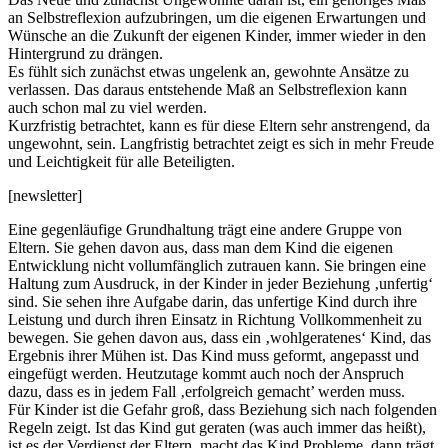
an Selbstreflexion aufzubringen, um die eigenen Erwartungen und
Wünsche an die Zukunft der eigenen Kinder, immer wieder in den
Hintergrund zu drängen.
Es fühlt sich zunächst etwas ungelenk an, gewohnte Ansätze zu
verlassen. Das daraus entstehende Maß an Selbstreflexion kann
auch schon mal zu viel werden.
Kurzfristig betrachtet, kann es für diese Eltern sehr anstrengend, da
ungewohnt, sein. Langfristig betrachtet zeigt es sich in mehr Freude
und Leichtigkeit für alle Beteiligten.
[newsletter]
Eine gegenläufige Grundhaltung trägt eine andere Gruppe von
Eltern. Sie gehen davon aus, dass man dem Kind die eigenen
Entwicklung nicht vollumfänglich zutrauen kann. Sie bringen eine
Haltung zum Ausdruck, in der Kinder in jeder Beziehung ‚unfertig‘
sind. Sie sehen ihre Aufgabe darin, das unfertige Kind durch ihre
Leistung und durch ihren Einsatz in Richtung Vollkommenheit zu
bewegen. Sie gehen davon aus, dass ein ‚wohlgeratenes‘ Kind, das
Ergebnis ihrer Mühen ist. Das Kind muss geformt, angepasst und
eingefügt werden. Heutzutage kommt auch noch der Anspruch
dazu, dass es in jedem Fall ‚erfolgreich gemacht’ werden muss.
Für Kinder ist die Gefahr groß, dass Beziehung sich nach folgenden
Regeln zeigt. Ist das Kind gut geraten (was auch immer das heißt),
ist es der Verdienst der Eltern, macht das Kind Probleme, dann trägt