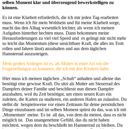
selben Moment klar und überzeugend bewerkstelligen zu
können.
Es ist eine Klarheit erforderlich, die ich mir jeden Tag erarbeiten
muss. Wenn ich für mein Wohlsein und für meine Klarheit sorge,
macht das den Alltag wesentlich leichter, als wenn ich meinen
Aufgaben hinterher hechten muss. Dann bekommen meine
Herausforderungen zu viel viel Speed und es gelingt mir nicht mehr
so leicht das Momentum (diese unsichtbare Kraft, die alles im Trott
rollen und fahren lässt) anzuhalten und aus dem täglichen
Hamsterrad auszusteigen.
Mein großes Anliegen ist es, als Mutter in einer Art vor die
Fragestellungen zu kommen, die ich mit den Kindern habe.
Hier muss ich meinen täglichen „Schub“ anhalten und alleine das
benötigt eine gewisse Kraft. Du sitzt als Mutter am Steuerrad des
Dampfers deiner Familie und beschliesst nun diesen Dampfer
anzuhalten, weil du Zeit benötigst, um einen neuen Kurs ein
zuleiten, die Karten zu studieren, ein anderen Hafen an zulaufen. Du
stellst dir beispielsweise vor einen Zeitraum für deine persönlichen
Dinge einzubauen und im selben Moment spürst du das, was ich mit
‚Momentum‘ meine. Es ist all das, von dem du meinst, dass es nicht
möglich ist. Das unangenehme Gefühl, das du nicht haben
möchtest, wegen dem du beschließt im Hamsterrad zu bleiben. Du