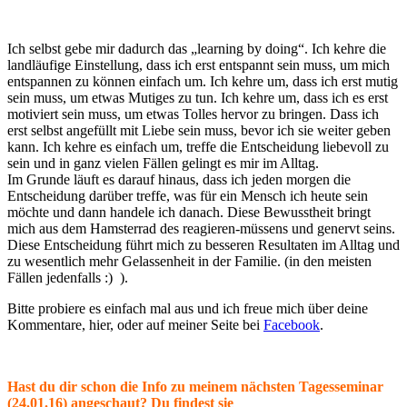
Ich selbst gebe mir dadurch das „learning by doing“. Ich kehre die
landläufige Einstellung, dass ich erst entspannt sein muss, um mich
entspannen zu können einfach um. Ich kehre um, dass ich erst mutig
sein muss, um etwas Mutiges zu tun. Ich kehre um, dass ich es erst
motiviert sein muss, um etwas Tolles hervor zu bringen. Dass ich
erst selbst angefüllt mit Liebe sein muss, bevor ich sie weiter geben
kann. Ich kehre es einfach um, treffe die Entscheidung liebevoll zu
sein und in ganz vielen Fällen gelingt es mir im Alltag.
Im Grunde läuft es darauf hinaus, dass ich jeden morgen die
Entscheidung darüber treffe, was für ein Mensch ich heute sein
möchte und dann handele ich danach. Diese Bewusstheit bringt
mich aus dem Hamsterrad des reagieren-müssens und genervt seins.
Diese Entscheidung führt mich zu besseren Resultaten im Alltag und
zu wesentlich mehr Gelassenheit in der Familie. (in den meisten
Fällen jedenfalls :) ).
Bitte probiere es einfach mal aus und ich freue mich über deine
Kommentare, hier, oder auf meiner Seite bei
Facebook
.
Hast du dir schon die Info zu meinem nächsten Tagesseminar
(24.01.16) angeschaut? Du findest sie