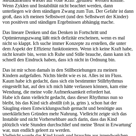
Medikamenten wieder auf volle Kraft ‚getuned’ werden könnte.
Wenn Zyklen und Instabilität nicht beachtet werden, dann
unterliegen wir dem ständigen Zwang zum Tun. Der Gefahr ist dann
groß, dass ich meinen Selbstwert (und den Selbstwert der Kinder)
von positiven und ständigen Ergebnissen abhängig mache.
Das lineare Denken und das Denken in Fortschritt und
Optimierungszwang läßt mich defizitär erscheinen, wenn es mal
nicht so klappt. Ich suche immer Konzepte zu erstellen, die unter
dem Aspekt der Effizienz funktionieren. Wenn ich keine Kraft habe,
nicht kreativ bin, wenn ich Ruhe und Stille brauche, dann kann ich
schnell den Eindruck haben, dass ich nicht in Ordnung bin.
Das ist mir schon damals in den Stillbeziehungen zu meinen
Kindern aufgefallen. Nichts bleibt wie es ist. Alles ist im Fluss.
Kaum habe ich gedacht, dass sich ein bestimmter Stillrhythmus
eingestellt hat, auf den ich mich hätte verlassen können, kam eine
Wendung, die meine volle Aufmerksamkeit erfordert hat.
Habe ich dann vielleicht gedacht, dass dieser Rhythmus nun so
bleibt, bis das Kind sich abstillt (oh ja, grins ), schon hat der
Säugling einen Entwicklungsschub gemacht und benötigte aus
unerklärlichen Gründen mehr Nahrung. Vielleicht zeigte sich das
Instabile und nicht Vorhersehbare auch darin, dass das Kind
plötzlich viele Stunden durchschlief und meine 'Brust in Erwartung'
war, nun endlich geleert zu werden.
Vielleicht wurde das Kind krank und brauchte aus irgendwelchen