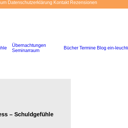
sum
Datenschutzerklärung
Kontakt
Rezensionen
Übernachtungen
hle
Bücher
Termine
Blog
ein-leuch
Seminarraum
ess – Schuldgefühle