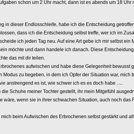
gaben schon um 2 Uhr macht, dann ist es abends um 18 Uhr n
in dieser Endlosschleife, habe ich die Entscheidung getroffen
ossen, dass ich die Entscheidung selbst treffe, wer ich im Z
cheide ich jeden Tag neu. Auf eine Art gebe ich mir selbst ein 
 sein möchte und dann handele ich danach. Diese Entscheidung h
te das mit dir teilen.
rbrochenes aufwischen und habe diese Gelegenheit bewusst gen
nen Modus zu begeben, in dem ich Opfer der Situation war, mich
wie anstrengend es ist, wie schwer ich es es doch habe ….
 die Schuhe meiner Tochter gestellt, ihr mein Mitgefühl ausgedrü
sie wäre, wenn sie in ihrer schwachen Situation, auch noch das 
e mich beim Aufwischen des Erbrochenen selbst gestärkt und all