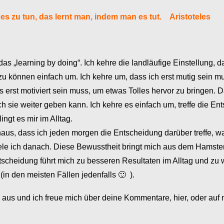
s zu tun, das lernt man, indem man es tut. Aristoteles
as „learning by doing“. Ich kehre die landläufige Einstellung, d
 können einfach um. Ich kehre um, dass ich erst mutig sein m
s erst motiviert sein muss, um etwas Tolles hervor zu bringen. Da
ch sie weiter geben kann. Ich kehre es einfach um, treffe die En
ingt es mir im Alltag.
naus, dass ich jeden morgen die Entscheidung darüber treffe, w
le ich danach. Diese Bewusstheit bringt mich aus dem Hamste
tscheidung führt mich zu besseren Resultaten im Alltag und zu
(in den meisten Fällen jedenfalls 🙂 ).
l aus und ich freue mich über deine Kommentare, hier, oder auf