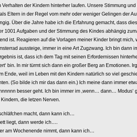
dem Verhalten der Kindern hinterher laufen. Unsere Stimmung un
 als Eltern in der Regel vom mehr oder weniger Gelingen der 
gig. Über die Jahre habe ich die Erfahrung gemacht, dass dies
er 1001 Aufgaben und der Stimmung des Kindes abhängig zu
nd ist. Reagieren auf die Vorlagen meiner Kinder bringt mich, 
terrad aussteige, immer in eine Art Zugzwang. Ich bin dann i
ebnis ist, dass ich dem Tag mit seinen Erfordernissen hinterhe
ert‘ bin. In mir türmt sich dann ein großer Berg an Emotionen. I
am Ende, weil im Leben mit den Kindern natürlich so viel gesch
nnten. (So bilde ich mir das dann ein.) Ich meine dann immer e
nnnnnn besser geht. Ich bin immer im ‚wenn… dann… Modus‘ g
 Kindern, die letzen Nerven.
schläfchen macht, dann kann ich…
tt liegt, dann werde ich….
der am Wochenende nimmt, dann kann ich…