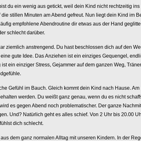
st du ein wenig aus getickt, weil dein Kind nicht rechtzeitig in
die stillen Minuten am Abend gefreut. Nun liegt dein Kind im Be
läufig empfohlene Abendroutine dir etwas aus der Hand geglitte
der schlecht darüber.
ar ziemlich anstrengend. Du hast beschlossen dich auf den We
eine gute Idee. Das Anziehen ist ein einziges Gequengel, endlic
 ist ein einziger Stress, Gejammer auf dem ganzen Weg, Tränen, 
ldgefühle.
che Gefühl im Bauch. Gleich kommt dein Kind nach Hause. Am N
halten werden. Du weißt ganz genau, wenn du es nicht schaffst,
ird es gegen Abend noch problematischer. Der ganze Nachmitt
en. Und? Natürlich geht es alles schief. Von 2 Uhr bis 20.00 Uhr
ühlst dich schlecht.
 aus dem ganz normalen Alltag mit unseren Kindern. In der Regel