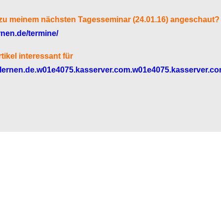
o zu meinem nächsten Tagesseminar (24.01.16) angeschaut? 
en.de/termine/
rtikel interessant für
lernen.de.w01e4075.kasserver.com.w01e4075.kasserver.c