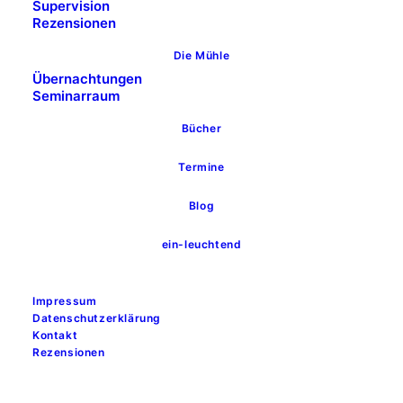
Supervision
Rezensionen
Die Mühle
Übernachtungen
Seminarraum
Bücher
Termine
Blog
Angst vor Veränderung
überwinden
ein-leuchtend
Impressum
Angst vor Veränderung lässt mich oftmals
Datenschutzerklärung
die heikelsten Konstruktionen in meinem
Kontakt
Rezensionen
Kopf aufbauen, damit ich nur ja keinen
Schritt aus meiner gewohnten Welt wage.