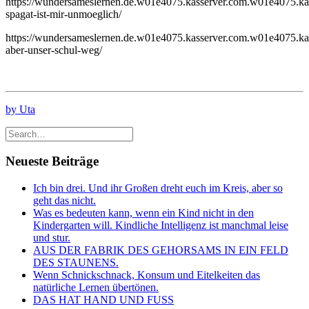
https://wundersameslernen.de.w01e4075.kasserver.com.w01e4075.kas
spagat-ist-mir-unmoeglich/
https://wundersameslernen.de.w01e4075.kasserver.com.w01e4075.kas
aber-unser-schul-weg/
by Uta
Neueste Beiträge
Ich bin drei. Und ihr Großen dreht euch im Kreis, aber so
geht das nicht.
Was es bedeuten kann, wenn ein Kind nicht in den
Kindergarten will. Kindliche Intelligenz ist manchmal leise
und stur.
AUS DER FABRIK DES GEHORSAMS IN EIN FELD
DES STAUNENS.
Wenn Schnickschnack, Konsum und Eitelkeiten das
natürliche Lernen übertönen.
DAS HAT HAND UND FUSS