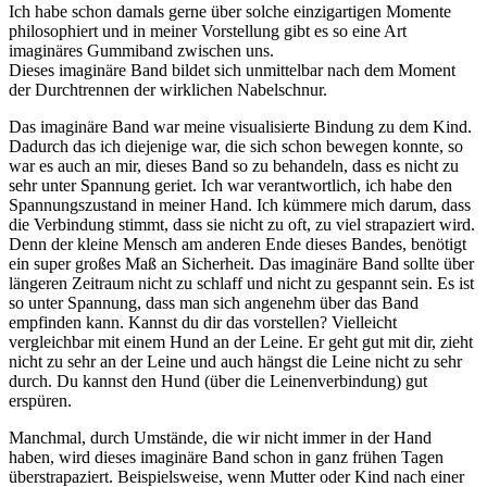
Ich habe schon damals gerne über solche einzigartigen Momente
philosophiert und in meiner Vorstellung gibt es so eine Art
imaginäres Gummiband zwischen uns.
Dieses imaginäre Band bildet sich unmittelbar nach dem Moment
der Durchtrennen der wirklichen Nabelschnur.
Das imaginäre Band war meine visualisierte Bindung zu dem Kind.
Dadurch das ich diejenige war, die sich schon bewegen konnte, so
war es auch an mir, dieses Band so zu behandeln, dass es nicht zu
sehr unter Spannung geriet. Ich war verantwortlich, ich habe den
Spannungszustand in meiner Hand. Ich kümmere mich darum, dass
die Verbindung stimmt, dass sie nicht zu oft, zu viel strapaziert wird.
Denn der kleine Mensch am anderen Ende dieses Bandes, benötigt
ein super großes Maß an Sicherheit. Das imaginäre Band sollte über
längeren Zeitraum nicht zu schlaff und nicht zu gespannt sein. Es ist
so unter Spannung, dass man sich angenehm über das Band
empfinden kann. Kannst du dir das vorstellen? Vielleicht
vergleichbar mit einem Hund an der Leine. Er geht gut mit dir, zieht
nicht zu sehr an der Leine und auch hängst die Leine nicht zu sehr
durch. Du kannst den Hund (über die Leinenverbindung) gut
erspüren.
Manchmal, durch Umstände, die wir nicht immer in der Hand
haben, wird dieses imaginäre Band schon in ganz frühen Tagen
überstrapaziert. Beispielsweise, wenn Mutter oder Kind nach einer