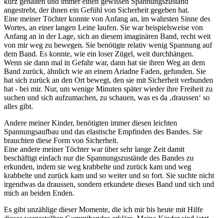
kurz gehalten und immer einen gewissen Spannungszustand
angestrebt, der ihnen ein Gefühl von Sicherheit gegeben hat.
Eine meiner Töchter konnte von Anfang an, im wahrsten Sinne des
Wortes, an einer langen Leine laufen. Sie war beispielsweise von
Anfang an in der Lage, sich an diesem imaginären Band, recht weit
von mir weg zu bewegen. Sie benötigte relativ wenig Spannung auf
dem Band. Es konnte, wie ein loser Zügel, weit durchhängen.
Wenn sie dann mal in Gefahr war, dann hat sie ihren Weg an dem
Band zurück, ähnlich wie an einem Ariadne Faden, gefunden. Sie
hat sich zurück an den Ort bewegt, den sie mit Sicherheit verbunden
hat - bei mir. Nur, um wenige Minuten später wieder ihre Freiheit zu
suchen und sich aufzumachen, zu schauen, was es da ‚draussen‘ so
alles gibt.
Andere meiner Kinder, benötigten immer diesen leichten
Spannungsaufbau und das elastische Empfinden des Bandes. Sie
brauchten diese Form von Sicherheit.
Eine andere meiner Töchter war über sehr lange Zeit damit
beschäftigt einfach nur die Spannungszustände des Bandes zu
erkunden, indem sie weg krabbelte und zurück kam und weg
krabbelte und zurück kam und so weiter und so fort. Sie suchte nicht
irgendwas da draussen, sondern erkundete dieses Band und sich und
mich an beiden Enden.
Es gibt unzählige dieser Momente, die ich mir bis heute mit Hilfe