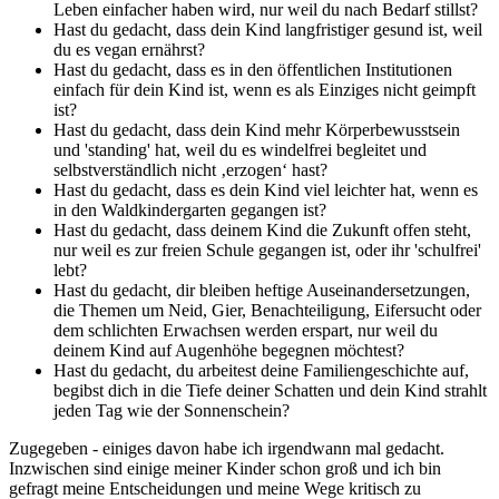
Leben einfacher haben wird, nur weil du nach Bedarf stillst?
Hast du gedacht, dass dein Kind langfristiger gesund ist, weil
du es vegan ernährst?
Hast du gedacht, dass es in den öffentlichen Institutionen
einfach für dein Kind ist, wenn es als Einziges nicht geimpft
ist?
Hast du gedacht, dass dein Kind mehr Körperbewusstsein
und 'standing' hat, weil du es windelfrei begleitet und
selbstverständlich nicht ‚erzogen‘ hast?
Hast du gedacht, dass es dein Kind viel leichter hat, wenn es
in den Waldkindergarten gegangen ist?
Hast du gedacht, dass deinem Kind die Zukunft offen steht,
nur weil es zur freien Schule gegangen ist, oder ihr 'schulfrei'
lebt?
Hast du gedacht, dir bleiben heftige Auseinandersetzungen,
die Themen um Neid, Gier, Benachteiligung, Eifersucht oder
dem schlichten Erwachsen werden erspart, nur weil du
deinem Kind auf Augenhöhe begegnen möchtest?
Hast du gedacht, du arbeitest deine Familiengeschichte auf,
begibst dich in die Tiefe deiner Schatten und dein Kind strahlt
jeden Tag wie der Sonnenschein?
Zugegeben - einiges davon habe ich irgendwann mal gedacht.
Inzwischen sind einige meiner Kinder schon groß und ich bin
gefragt meine Entscheidungen und meine Wege kritisch zu