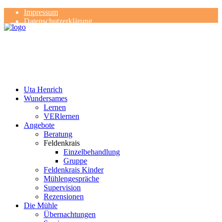
Impressum
Datenschutzerklärung
Kontakt
Rezensionen
Uta Henrich
Wundersames
Lernen
VERlernen
Angebote
Beratung
Feldenkrais
Einzelbehandlung
Gruppe
Feldenkrais Kinder
Mühlengespräche
Supervision
Rezensionen
Die Mühle
Übernachtungen