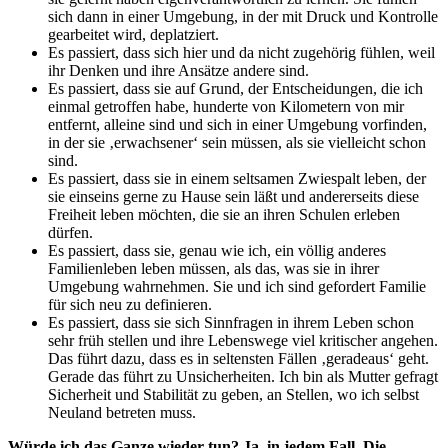
sich dann in einer Umgebung, in der mit Druck und Kontrolle
gearbeitet wird, deplatziert.
Es passiert, dass sich hier und da nicht zugehörig fühlen, weil
ihr Denken und ihre Ansätze andere sind.
Es passiert, dass sie auf Grund, der Entscheidungen, die ich
einmal getroffen habe, hunderte von Kilometern von mir
entfernt, alleine sind und sich in einer Umgebung vorfinden,
in der sie ‚erwachsener‘ sein müssen, als sie vielleicht schon
sind.
Es passiert, dass sie in einem seltsamen Zwiespalt leben, der
sie einseins gerne zu Hause sein läßt und andererseits diese
Freiheit leben möchten, die sie an ihren Schulen erleben
dürfen.
Es passiert, dass sie, genau wie ich, ein völlig anderes
Familienleben leben müssen, als das, was sie in ihrer
Umgebung wahrnehmen. Sie und ich sind gefordert Familie
für sich neu zu definieren.
Es passiert, dass sie sich Sinnfragen in ihrem Leben schon
sehr früh stellen und ihre Lebenswege viel kritischer angehen.
Das führt dazu, dass es in seltensten Fällen ‚geradeaus‘ geht.
Gerade das führt zu Unsicherheiten. Ich bin als Mutter gefragt
Sicherheit und Stabilität zu geben, an Stellen, wo ich selbst
Neuland betreten muss.
Würde ich das Ganze wieder tun? Ja, in jedem Fall. Die