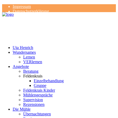
Impressum
Datenschutzerklärung
Kontakt
Rezensionen
Uta Henrich
Wundersames
Lernen
VERlernen
Angebote
Beratung
Feldenkrais
Einzelbehandlung
Gruppe
Feldenkrais Kinder
Mühlengespräche
Supervision
Rezensionen
Die Mühle
Übernachtungen