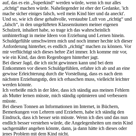
auf, das es ein „Superkind“ werden würde, wenn ich nur alles
„richtig“ machen würde. Naheliegender ist eher der Gedanke, 'ich
mache sicher einiges falsch, weil mein Kind hier und da aneckt'.
Und so, wie ich diese gehaltvolle, verstaubte Luft von „richtig“ und
„falsch“, in den ungelüfteten Klassenräumen meiner eigenen
Schulzeit, inhaliert habe, so trage ich das wahrscheinlich
umhinterfragt in meine Ideen von Erziehung und Lernen hinein.
Schuldgefühle umschwirren mich und noch immer hechte ich dieser
Anforderung hinterher, es endlich „richtig“ machen zu können. Vor
mir verflüchtigt sich dieses hehre Ziel immer. Ich komme mir vor,
wie ein Kind, das dem Regenbogen hinterher jagt.
Bei dieser Jagd, die ich nicht gewinnen kann und bei dem
Entkommen vor diesen Schuldgefühlen, erfahre ich ab und an eine
gewisse Erleichterung durch die Vorstellung, dass es nach dem
nächsten Erziehungstip, den ich erhaschen muss, vielleicht leichter
werden könnte.
Ich verbeiße mich in der Idee, dass ich ständig aus meinen Fehlern
als Mutter lernen müsste, mich ständig optimieren und verbessern
müsste.
Bei diesen Tonnen an Informationen im Internet, in Büchern,
Bemerkungen von Lehrern und Erziehern, habe ich ständig den
Eindruck, dass ich besser sein müsste. Wenn ich dies und das nun
endlich besser verstehen würde, die Angelegenheiten um mein Kind
sachgemäßer angehen könnte, dann, ja dann hätte ich dieses oder
jenes Problem mit dem Kind nicht.