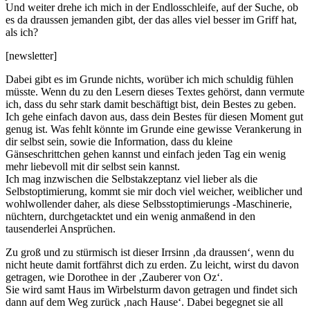
Und weiter drehe ich mich in der Endlosschleife, auf der Suche, ob
es da draussen jemanden gibt, der das alles viel besser im Griff hat,
als ich?
[newsletter]
Dabei gibt es im Grunde nichts, worüber ich mich schuldig fühlen
müsste. Wenn du zu den Lesern dieses Textes gehörst, dann vermute
ich, dass du sehr stark damit beschäftigt bist, dein Bestes zu geben.
Ich gehe einfach davon aus, dass dein Bestes für diesen Moment gut
genug ist. Was fehlt könnte im Grunde eine gewisse Verankerung in
dir selbst sein, sowie die Information, dass du kleine
Gänseschrittchen gehen kannst und einfach jeden Tag ein wenig
mehr liebevoll mit dir selbst sein kannst.
Ich mag inzwischen die Selbstakzeptanz viel lieber als die
Selbstoptimierung, kommt sie mir doch viel weicher, weiblicher und
wohlwollender daher, als diese Selbsstoptimierungs -Maschinerie,
nüchtern, durchgetacktet und ein wenig anmaßend in den
tausenderlei Ansprüchen.
Zu groß und zu stürmisch ist dieser Irrsinn ‚da draussen‘, wenn du
nicht heute damit fortfährst dich zu erden. Zu leicht, wirst du davon
getragen, wie Dorothee in der ‚Zauberer von Oz‘.
Sie wird samt Haus im Wirbelsturm davon getragen und findet sich
dann auf dem Weg zurück ‚nach Hause‘. Dabei begegnet sie all