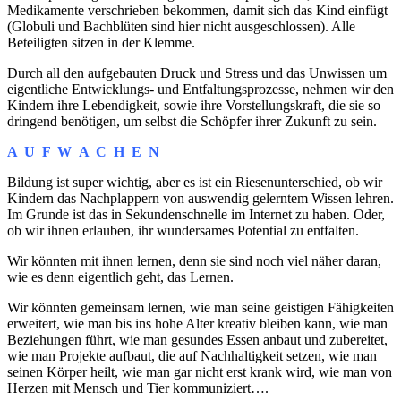
Medikamente verschrieben bekommen, damit sich das Kind einfügt
(Globuli und Bachblüten sind hier nicht ausgeschlossen). Alle
Beteiligten sitzen in der Klemme.
Durch all den aufgebauten Druck und Stress und das Unwissen um
eigentliche Entwicklungs- und Entfaltungsprozesse, nehmen wir den
Kindern ihre Lebendigkeit, sowie ihre Vorstellungskraft, die sie so
dringend benötigen, um selbst die Schöpfer ihrer Zukunft zu sein.
A U F W A C H E N
Bildung ist super wichtig, aber es ist ein Riesenunterschied, ob wir
Kindern das Nachplappern von auswendig gelerntem Wissen lehren.
Im Grunde ist das in Sekundenschnelle im Internet zu haben. Oder,
ob wir ihnen erlauben, ihr wundersames Potential zu entfalten.
Wir könnten mit ihnen lernen, denn sie sind noch viel näher daran,
wie es denn eigentlich geht, das Lernen.
Wir könnten gemeinsam lernen, wie man seine geistigen Fähigkeiten
erweitert, wie man bis ins hohe Alter kreativ bleiben kann, wie man
Beziehungen führt, wie man gesundes Essen anbaut und zubereitet,
wie man Projekte aufbaut, die auf Nachhaltigkeit setzen, wie man
seinen Körper heilt, wie man gar nicht erst krank wird, wie man von
Herzen mit Mensch und Tier kommuniziert….