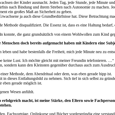
fwachsen der Kinder ausmacht. Jeden Tag, jede Stunde, jede Minute un
fnis nach Bindung und ihrem Streben nach Autonomie zu machen. Jeder
ment ein großes Maß an Sicherheit zu geben.
r Erwachsene ja auch diese Grundbedürfnisse hat. Diese Betrachtung m
Methode disqualifiziert. Die Essenz ist, dass es eine Haltung bedarf, 
eln konnte, die ganz grundsätzlich von einem Wohlwollen zum Kind gepr
e Menschen doch bereits aufgemacht haben mit Kindern eine Subje
 leben und habe bestenfalls die Freiheit, mich jede Minute neu zu ents
e keine Lust. Ich möchte gleicht mit meiner Freundin telefonieren. …“
ein, sondern kann den Kleinsten gegenüber durchaus auch zum Ausdruck
in einer Methode, dem Abendritual oder dem, was eben gerade hipp ist.
mit in dieses Entfaltungsbild zu nehmen. Sich tief in sich selbst zu grü
ir eben gerade möglich ist.
genen Wesen anfühlt.
o erfolgreich macht, ist meine Stärke, den Eltern sowie Fachperso
stehen.
n, Fachvorträge, Onlinkurse und Bücher vordergründig eine verstand