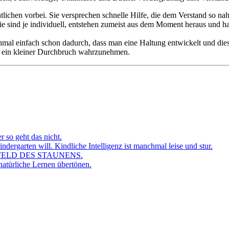
ichen vorbei. Sie versprechen schnelle Hilfe, die dem Verstand so nah
 sind je individuell, entstehen zumeist aus dem Moment heraus und hab
chmal einfach schon dadurch, dass man eine Haltung entwickelt und di
e ein kleiner Durchbruch wahrzunehmen.
r so geht das nicht.
dergarten will. Kindliche Intelligenz ist manchmal leise und stur.
FELD DES STAUNENS.
atürliche Lernen übertönen.