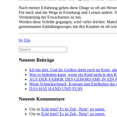
Nach meiner Erfahrung gehen diese Dinge so oft am Wesentl
Für mich sind die Wege in Erziehung und Lernen andere. Sie
Veränderung der Erwachsenen zu tun.
Werden diese Schritte gegangen, wird vieles leichter. Man
gemeinsamen Entfaltungsweges mit den Kindern ist oft wi
by Uta
Neueste Beiträge
Ich bin drei. Und ihr Großen dreht euch im Kreis, abe
Was es bedeuten kann, wenn ein Kind nicht in den Kin
AUS DER FABRIK DES GEHORSAMS IN EIN 
Wenn Schnickschnack, Konsum und Eitelkeiten das n
DAS HAT HAND UND FUSS
Neueste Kommentare
Uta
zu
Echt jetzt? Es ist Zeit „Nein“ zu sagen.
Uta
zu
Echt jetzt? Es ist Zeit „Nein“ zu sagen.