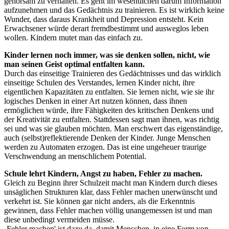
gehorsam zu verhalten. Es geht im wesentlichen darum Information
aufzunehmen und das Gedächtnis zu trainieren. Es ist wirklich keine
Wunder, dass daraus Krankheit und Depression entsteht. Kein
Erwachsener würde derart fremdbestimmt und ausweglos leben
wollen. Kindern mutet man das einfach zu.
Kinder lernen noch immer, was sie denken sollen, nicht, wie
man seinen Geist optimal entfalten kann.
Durch das einseitige Trainieren des Gedächtnisses und das wirklich
einseitige Schulen des Verstandes, lernen Kinder nicht, ihre
eigentlichen Kapazitäten zu entfalten. Sie lernen nicht, wie sie ihr
logisches Denken in einer Art nutzen können, dass ihnen
ermöglichen würde, ihre Fähigkeiten des kritischen Denkens und
der Kreativität zu entfalten. Stattdessen sagt man ihnen, was richtig
sei und was sie glauben möchten. Man erschwert das eigenständige,
auch (selbst)reflektierende Denken der Kinder. Junge Menschen
werden zu Automaten erzogen. Das ist eine ungeheuer traurige
Verschwendung an menschlichem Potential.
Schule lehrt Kindern, Angst zu haben, Fehler zu machen.
Gleich zu Beginn ihrer Schulzeit macht man Kindern durch dieses
unsäglichen Strukturen klar, dass Fehler machen unerwünscht und
verkehrt ist. Sie können gar nicht anders, als die Erkenntnis
gewinnen, dass Fehler machen völlig unangemessen ist und man
diese unbedingt vermeiden müsse.
‚Fehler machen' ist dazu da, damit Menschen, in eine Form von