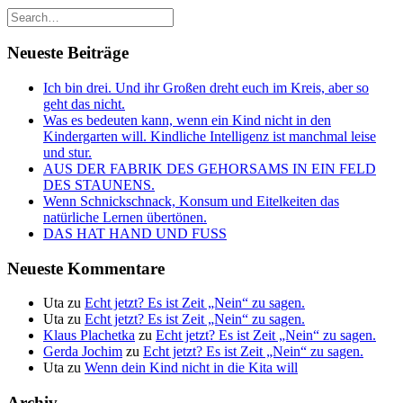
Neueste Beiträge
Ich bin drei. Und ihr Großen dreht euch im Kreis, aber so
geht das nicht.
Was es bedeuten kann, wenn ein Kind nicht in den
Kindergarten will. Kindliche Intelligenz ist manchmal leise
und stur.
AUS DER FABRIK DES GEHORSAMS IN EIN FELD
DES STAUNENS.
Wenn Schnickschnack, Konsum und Eitelkeiten das
natürliche Lernen übertönen.
DAS HAT HAND UND FUSS
Neueste Kommentare
Uta
zu
Echt jetzt? Es ist Zeit „Nein“ zu sagen.
Uta
zu
Echt jetzt? Es ist Zeit „Nein“ zu sagen.
Klaus Plachetka
zu
Echt jetzt? Es ist Zeit „Nein“ zu sagen.
Gerda Jochim
zu
Echt jetzt? Es ist Zeit „Nein“ zu sagen.
Uta
zu
Wenn dein Kind nicht in die Kita will
Archiv