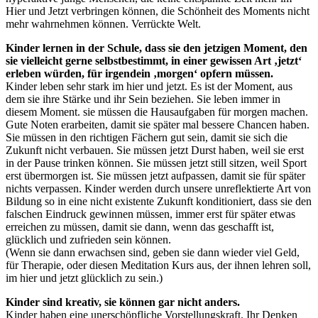
Hier und Jetzt verbringen können, die Schönheit des Moments nicht
mehr wahrnehmen können. Verrückte Welt.
Kinder lernen in der Schule, dass sie den jetzigen Moment, den
sie vielleicht gerne selbstbestimmt, in einer gewissen Art ‚jetzt‘
erleben würden, für irgendein ‚morgen‘ opfern müssen.
Kinder leben sehr stark im hier und jetzt. Es ist der Moment, aus
dem sie ihre Stärke und ihr Sein beziehen. Sie leben immer in
diesem Moment. sie müssen die Hausaufgaben für morgen machen.
Gute Noten erarbeiten, damit sie später mal bessere Chancen haben.
Sie müssen in den richtigen Fächern gut sein, damit sie sich die
Zukunft nicht verbauen. Sie müssen jetzt Durst haben, weil sie erst
in der Pause trinken können. Sie müssen jetzt still sitzen, weil Sport
erst übermorgen ist. Sie müssen jetzt aufpassen, damit sie für später
nichts verpassen. Kinder werden durch unsere unreflektierte Art von
Bildung so in eine nicht existente Zukunft konditioniert, dass sie den
falschen Eindruck gewinnen müssen, immer erst für später etwas
erreichen zu müssen, damit sie dann, wenn das geschafft ist,
glücklich und zufrieden sein können.
(Wenn sie dann erwachsen sind, geben sie dann wieder viel Geld,
für Therapie, oder diesen Meditation Kurs aus, der ihnen lehren soll,
im hier und jetzt glücklich zu sein.)
Kinder sind kreativ, sie können gar nicht anders.
Kinder haben eine unerschöpfliche Vorstellungskraft. Ihr Denken