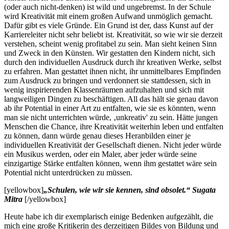
(oder auch nicht-denken) ist wild und ungebremst. In der Schule
wird Kreativität mit einem großen Aufwand unmöglich gemacht.
Dafür gibt es viele Gründe. Ein Grund ist der, dass Kunst auf der
Karriereleiter nicht sehr beliebt ist. Kreativität, so wie wir sie derzeit
verstehen, scheint wenig profitabel zu sein. Man sieht keinen Sinn
und Zweck in den Künsten. Wir gestatten den Kindern nicht, sich
durch den individuellen Ausdruck durch ihr kreativen Werke, selbst
zu erfahren. Man gestattet ihnen nicht, ihr unmittelbares Empfinden
zum Ausdruck zu bringen und verdonnert sie stattdessen, sich in
wenig inspirierenden Klassenräumen aufzuhalten und sich mit
langweiligen Dingen zu beschäftigen. All das hält sie genau davon
ab ihr Potential in einer Art zu entfalten, wie sie es könnten, wenn
man sie nicht unterrichten würde, ‚unkreativ' zu sein. Hätte jungen
Menschen die Chance, ihre Kreativität weiterhin leben und entfalten
zu können, dann würde genau dieses Heranbilden einer je
individuellen Kreativität der Gesellschaft dienen. Nicht jeder würde
ein Musikus werden, oder ein Maler, aber jeder würde seine
einzigartige Stärke entfalten können, wenn ihm gestattet wäre sein
Potential nicht unterdrücken zu müssen.
[yellowbox]
„Schulen, wie wir sie kennen, sind obsolet.“ Sugata
Mitra
[/yellowbox]
Heute habe ich dir exemplarisch einige Bedenken aufgezählt, die
mich eine große Kritikerin des derzeitigen Bildes von Bildung und