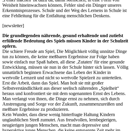
Weisheit hineinwachsen können, Fehler sind ein Dünger unseres
Erkenntnisprozesses. Schule und der Weg des Lernens in Schule ist
eine Fehlleitung für die Entfaltung menschlichen Denkens.
[newsletter]
Die grundlegenden nährende, gesund erhaltende und zutiefst
erfüllende Bedeutung des Spiels müssen Kinder in der Schulzeit
opfern.
Die schiere Freude am Spiel, Die Möglichkeit völlig unnütze Dinge
tun zu können, die keine meßbaren Ergebnisse zur Folge haben
sowie einfach nur Spaß haben, all diese ‚Zutaten’ für eine gesunde
Entwicklung, müssen sie nun in der Schule hinter sich lassen. Völlig
unnatürlich beginnen Erwachsene das Leben der Kinder in
wertvolle Lernzeit und nicht so wertvolle Spielzeit zu unterteilen.
Erst die Arbeit, dann das Spiel. Man holt sie mit großer
Selbstverständlichkeit aus dieser seelisch nährenden „Spielheit“
heraus und konfrontiert sie mit dem sogenannten Ernst des Lebens.
Man verlangt von ihnen, die Dinge ernst zu nehmen, sich durch
Anstrengung und Sorge vor der Zukunft, zusammenzureißen und
meßbare Ergebnisse zu produzieren.
Kein Wunder, dass diese wenig hinterfragte Haltung Kindern
unglaublichen Streß zumutet. Aus freudvollen, lernbegierigen,
neugierigen jungen Menschen, macht man depressive und
hyperaktive junge Menschen, die keine entspannte Zeit mehr im