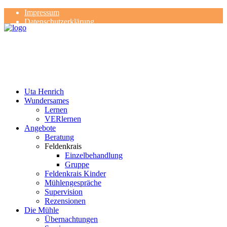
Impressum
Datenschutzerklärung
Kontakt
Rezensionen
Uta Henrich
Wundersames
Lernen
VERlernen
Angebote
Beratung
Feldenkrais
Einzelbehandlung
Gruppe
Feldenkrais Kinder
Mühlengespräche
Supervision
Rezensionen
Die Mühle
Übernachtungen