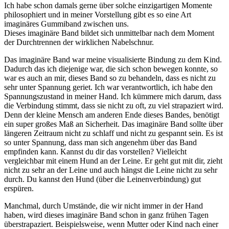
Ich habe schon damals gerne über solche einzigartigen Momente
philosophiert und in meiner Vorstellung gibt es so eine Art
imaginäres Gummiband zwischen uns.
Dieses imaginäre Band bildet sich unmittelbar nach dem Moment
der Durchtrennen der wirklichen Nabelschnur.
Das imaginäre Band war meine visualisierte Bindung zu dem Kind.
Dadurch das ich diejenige war, die sich schon bewegen konnte, so
war es auch an mir, dieses Band so zu behandeln, dass es nicht zu
sehr unter Spannung geriet. Ich war verantwortlich, ich habe den
Spannungszustand in meiner Hand. Ich kümmere mich darum, dass
die Verbindung stimmt, dass sie nicht zu oft, zu viel strapaziert wird.
Denn der kleine Mensch am anderen Ende dieses Bandes, benötigt
ein super großes Maß an Sicherheit. Das imaginäre Band sollte über
längeren Zeitraum nicht zu schlaff und nicht zu gespannt sein. Es ist
so unter Spannung, dass man sich angenehm über das Band
empfinden kann. Kannst du dir das vorstellen? Vielleicht
vergleichbar mit einem Hund an der Leine. Er geht gut mit dir, zieht
nicht zu sehr an der Leine und auch hängst die Leine nicht zu sehr
durch. Du kannst den Hund (über die Leinenverbindung) gut
erspüren.
Manchmal, durch Umstände, die wir nicht immer in der Hand
haben, wird dieses imaginäre Band schon in ganz frühen Tagen
überstrapaziert. Beispielsweise, wenn Mutter oder Kind nach einer