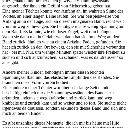
kurz gehalten und immer einen gewissen Spannungszustand
angestrebt, der ihnen ein Gefühl von Sicherheit gegeben hat.
Eine meiner Töchter konnte von Anfang an, im wahrsten Sinne des
Wortes, an einer langen Leine laufen. Sie war beispielsweise von
Anfang an in der Lage, sich an diesem imaginären Band, recht weit
von mir weg zu bewegen. Sie benötigte relativ wenig Spannung auf
dem Band. Es konnte, wie ein loser Zügel, weit durchhängen.
Wenn sie dann mal in Gefahr war, dann hat sie ihren Weg an dem
Band zurück, ähnlich wie an einem Ariadne Faden, gefunden. Sie
hat sich zurück an den Ort bewegt, den sie mit Sicherheit verbunden
hat - bei mir. Nur, um wenige Minuten später wieder ihre Freiheit zu
suchen und sich aufzumachen, zu schauen, was es da ‚draussen‘ so
alles gibt.
Andere meiner Kinder, benötigten immer diesen leichten
Spannungsaufbau und das elastische Empfinden des Bandes. Sie
brauchten diese Form von Sicherheit.
Eine andere meiner Töchter war über sehr lange Zeit damit
beschäftigt einfach nur die Spannungszustände des Bandes zu
erkunden, indem sie weg krabbelte und zurück kam und weg
krabbelte und zurück kam und so weiter und so fort. Sie suchte nicht
irgendwas da draussen, sondern erkundete dieses Band und sich und
mich an beiden Enden.
Es gibt unzählige dieser Momente, die ich mir bis heute mit Hilfe