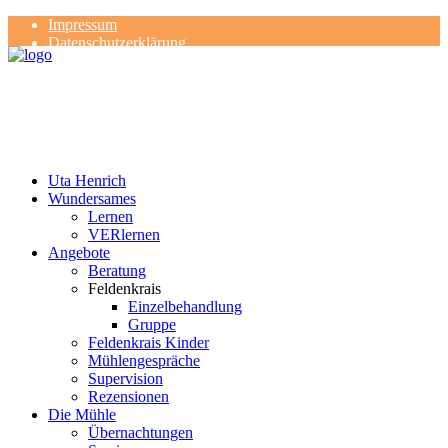
Impressum
Datenschutzerklärung
Kontakt
Rezensionen
Uta Henrich
Wundersames
Lernen
VERlernen
Angebote
Beratung
Feldenkrais
Einzelbehandlung
Gruppe
Feldenkrais Kinder
Mühlengespräche
Supervision
Rezensionen
Die Mühle
Übernachtungen