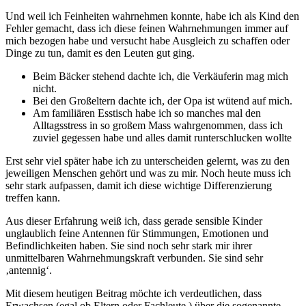
Und weil ich Feinheiten wahrnehmen konnte, habe ich als Kind den
Fehler gemacht, dass ich diese feinen Wahrnehmungen immer auf
mich bezogen habe und versucht habe Ausgleich zu schaffen oder
Dinge zu tun, damit es den Leuten gut ging.
Beim Bäcker stehend dachte ich, die Verkäuferin mag mich
nicht.
Bei den Großeltern dachte ich, der Opa ist wütend auf mich.
Am familiären Esstisch habe ich so manches mal den
Alltagsstress in so großem Mass wahrgenommen, dass ich
zuviel gegessen habe und alles damit runterschlucken wollte
Erst sehr viel später habe ich zu unterscheiden gelernt, was zu den
jeweiligen Menschen gehört und was zu mir. Noch heute muss ich
sehr stark aufpassen, damit ich diese wichtige Differenzierung
treffen kann.
Aus dieser Erfahrung weiß ich, dass gerade sensible Kinder
unglaublich feine Antennen für Stimmungen, Emotionen und
Befindlichkeiten haben. Sie sind noch sehr stark mir ihrer
unmittelbaren Wahrnehmungskraft verbunden. Sie sind sehr
‚antennig‘.
Mit diesem heutigen Beitrag möchte ich verdeutlichen, dass
Erwachsen (egal ob Eltern oder Fachleute ) über die sogenannte