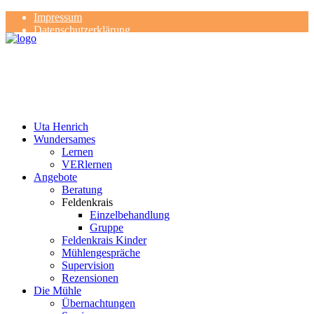
Impressum
Datenschutzerklärung
Kontakt
Rezensionen
Uta Henrich
Wundersames
Lernen
VERlernen
Angebote
Beratung
Feldenkrais
Einzelbehandlung
Gruppe
Feldenkrais Kinder
Mühlengespräche
Supervision
Rezensionen
Die Mühle
Übernachtungen