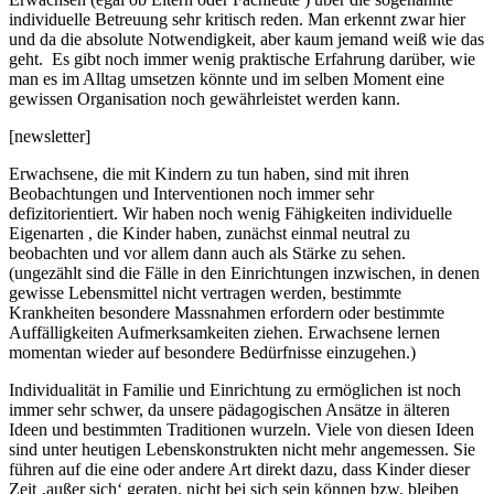
individuelle Betreuung sehr kritisch reden. Man erkennt zwar hier
und da die absolute Notwendigkeit, aber kaum jemand weiß wie das
geht. Es gibt noch immer wenig praktische Erfahrung darüber, wie
man es im Alltag umsetzen könnte und im selben Moment eine
gewissen Organisation noch gewährleistet werden kann.
[newsletter]
Erwachsene, die mit Kindern zu tun haben, sind mit ihren
Beobachtungen und Interventionen noch immer sehr
defizitorientiert. Wir haben noch wenig Fähigkeiten individuelle
Eigenarten , die Kinder haben, zunächst einmal neutral zu
beobachten und vor allem dann auch als Stärke zu sehen.
(ungezählt sind die Fälle in den Einrichtungen inzwischen, in denen
gewisse Lebensmittel nicht vertragen werden, bestimmte
Krankheiten besondere Massnahmen erfordern oder bestimmte
Auffälligkeiten Aufmerksamkeiten ziehen. Erwachsene lernen
momentan wieder auf besondere Bedürfnisse einzugehen.)
Individualität in Familie und Einrichtung zu ermöglichen ist noch
immer sehr schwer, da unsere pädagogischen Ansätze in älteren
Ideen und bestimmten Traditionen wurzeln. Viele von diesen Ideen
sind unter heutigen Lebenskonstrukten nicht mehr angemessen. Sie
führen auf die eine oder andere Art direkt dazu, dass Kinder dieser
Zeit ‚außer sich‘ geraten, nicht bei sich sein können bzw. bleiben