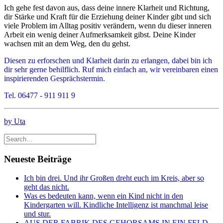
Ich gehe fest davon aus, dass deine innere Klarheit und Richtung,
dir Stärke und Kraft für die Erziehung deiner Kinder gibt und sich
viele Problem im Alltag positiv verändern, wenn du dieser inneren
Arbeit ein wenig deiner Aufmerksamkeit gibst. Deine Kinder
wachsen mit an dem Weg, den du gehst.
Diesen zu erforschen und Klarheit darin zu erlangen, dabei bin ich
dir sehr gerne behilflich. Ruf mich einfach an, wir vereinbaren einen
inspirierenden Gesprächstermin.
Tel. 06477 - 911 911 9
by Uta
Neueste Beiträge
Ich bin drei. Und ihr Großen dreht euch im Kreis, aber so
geht das nicht.
Was es bedeuten kann, wenn ein Kind nicht in den
Kindergarten will. Kindliche Intelligenz ist manchmal leise
und stur.
AUS DER FABRIK DES GEHORSAMS IN EIN FELD