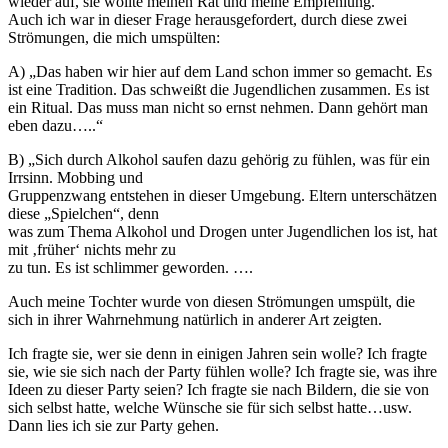
wieder auf, sie wollte meinen Rat und meine Empfehlung.
Auch ich war in dieser Frage herausgefordert, durch diese zwei
Strömungen, die mich umspülten:
A) „Das haben wir hier auf dem Land schon immer so gemacht. Es
ist eine Tradition. Das schweißt die Jugendlichen zusammen. Es ist
ein Ritual. Das muss man nicht so ernst nehmen. Dann gehört man
eben dazu…..“
B) „Sich durch Alkohol saufen dazu gehörig zu fühlen, was für ein
Irrsinn. Mobbing und
Gruppenzwang entstehen in dieser Umgebung. Eltern unterschätzen
diese „Spielchen“, denn
was zum Thema Alkohol und Drogen unter Jugendlichen los ist, hat
mit ‚früher‘ nichts mehr zu
zu tun. Es ist schlimmer geworden. ….
Auch meine Tochter wurde von diesen Strömungen umspült, die
sich in ihrer Wahrnehmung natürlich in anderer Art zeigten.
Ich fragte sie, wer sie denn in einigen Jahren sein wolle? Ich fragte
sie, wie sie sich nach der Party fühlen wolle? Ich fragte sie, was ihre
Ideen zu dieser Party seien? Ich fragte sie nach Bildern, die sie von
sich selbst hatte, welche Wünsche sie für sich selbst hatte…usw.
Dann lies ich sie zur Party gehen.