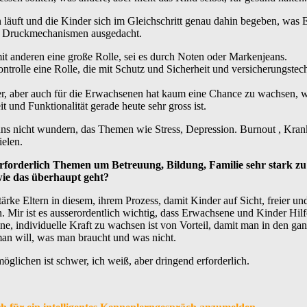
 läuft und die Kinder sich im Gleichschritt genau dahin begeben, was
te Druckmechanismen ausgedacht.
mit anderen eine große Rolle, sei es durch Noten oder Markenjeans.
ontrolle eine Rolle, die mit Schutz und Sicherheit und versicherungste
er, aber auch für die Erwachsenen hat kaum eine Chance zu wachsen, w
t und Funktionalität gerade heute sehr gross ist.
 nicht wundern, das Themen wie Stress, Depression. Burnout , Krankh
ielen.
rforderlich Themen um Betreuung, Bildung, Familie sehr stark zu 
wie das überhaupt geht?
stärke Eltern in diesem, ihrem Prozess, damit Kinder auf Sicht, freier u
n. Mir ist es ausserordentlich wichtig, dass Erwachsene und Kinder Hi
ene, individuelle Kraft zu wachsen ist von Vorteil, damit man in den
n will, was man braucht und was nicht.
möglichen ist schwer, ich weiß, aber dringend erforderlich.