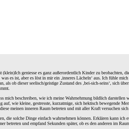
Ich geniesse es ganz außerordentlich Kinder zu beobachten, die 
 was es ist, aber es löst in mir ein ‚inneres Lächeln‘ aus. Ich fühle mic
 an, als ob dieser seelisch/geistige Zustand des ‚bei-sich-seins‘, sich 
immt.
s mich beschreiben, wie ich meine Wahrnehmung bildlich darstellen 
auf, wie kleine, gestresste, kurzatmige, sich hektisch bewegende Men
ese meinen inneren Raum betreten und mit aller Kraft versuchen sich 
n, die solche Dinge einfach wahrnehmen können. Erklären kann ich es n
mer betreten und empfand Sekunden später, ob es den anderen im Raum 