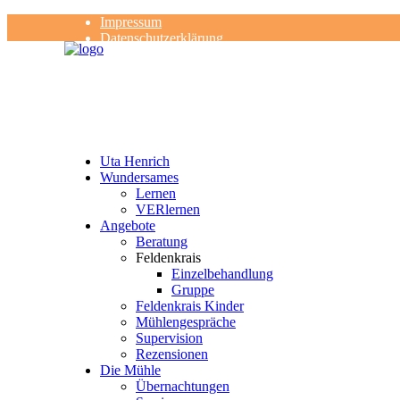
Impressum
Datenschutzerklärung
Kontakt
Rezensionen
Uta Henrich
Wundersames
Lernen
VERlernen
Angebote
Beratung
Feldenkrais
Einzelbehandlung
Gruppe
Feldenkrais Kinder
Mühlengespräche
Supervision
Rezensionen
Die Mühle
Übernachtungen