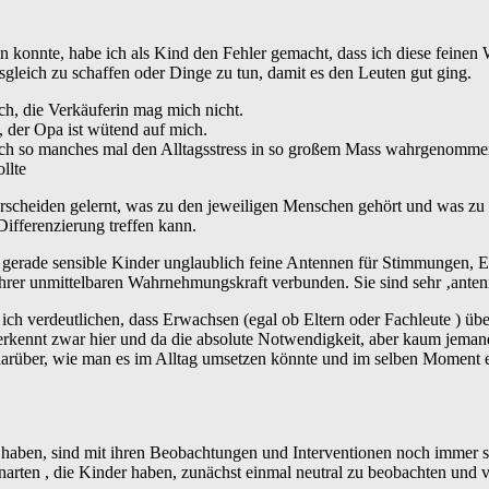
 konnte, habe ich als Kind den Fehler gemacht, dass ich diese fein
leich zu schaffen oder Dinge zu tun, damit es den Leuten gut ging.
ch, die Verkäuferin mag mich nicht.
, der Opa ist wütend auf mich.
ich so manches mal den Alltagsstress in so großem Mass wahrgenommen
llte
nterscheiden gelernt, was zu den jeweiligen Menschen gehört und was zu
Differenzierung treffen kann.
s gerade sensible Kinder unglaublich feine Antennen für Stimmungen, 
 ihrer unmittelbaren Wahrnehmungskraft verbunden. Sie sind sehr ‚anten
ich verdeutlichen, dass Erwachsen (egal ob Eltern oder Fachleute ) übe
erkennt zwar hier und da die absolute Notwendigkeit, aber kaum jeman
arüber, wie man es im Alltag umsetzen könnte und im selben Moment 
haben, sind mit ihren Beobachtungen und Interventionen noch immer seh
narten , die Kinder haben, zunächst einmal neutral zu beobachten und v