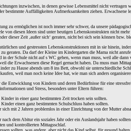
nrichtungen inzwischen, in denen gewisse Lebensmittel nicht vertragen
er bestimmte Auffälligkeiten Aufmerksamkeiten ziehen. Erwachsene l
chtung zu ermöglichen ist noch immer sehr schwer, da unsere pädagogisc
le von diesen Ideen sind unter heutigen Lebenskonstrukten nicht mehr 
nder dieser Zeit ‚außer sich‘ geraten, nicht bei sich sein können bzw. b
ürlichen und gestressten Lebenskonstruktionen mit in sie hinein, inde
 zu geraten. Da darf der Kleine im Kindergarten die Mama nicht anrufen
nd in der Schule nicht auf s WC gehen, wenn man muss, weil alle dann
, weil die Erwachsenen diese Regel gemacht haben. Da muss man Mittag
Kinder zu Hause abends um 8 ins Bett, obwohl sie unterschiedliche Sc
nkaufen, weil man noch keine Idee hat, wie man sich anders organisiere
die Entwicklung von Kindern und deren Bedürfnisse für eine stressfre
informationen und Stress, besonders unter Eltern führen:
Kinder in einer ganz bestimmten Zeit trocken sein sollten.
 Kinder einen ganz bestimmten Schulschluss haben sollten.
sich mit 2 Jahren problemlos in einer Einrichtung von der Mutter abnabel
 nach dem Abitur ein soziales Jahr oder ein Auslandsjahr haben sollten
en und kontrollierten Mittagsschlaf.
ssen sollten, was andere, aber nicht das Kind selbst, für gesund halten.