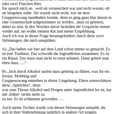
oder zwei Flaschen Bier.
Sie sprach mich an , weil sie verunsichert war und nicht wusste, ob
sie hingehen sollte. Sie wusste nicht recht, wie sie dem
Gruppenzwang standhalten konnte, denn es ging ganz klar darum in
eine Gemeinschaft aufgenommen zu werden , dazu zu gehören,
dabei zu sein. In den Wochen davor fackelten die Gespräche immer
wieder auf, sie wollte meinen Rat und meine Empfehlung.
Auch ich war in dieser Frage herausgefordert, durch diese zwei
Strömungen, die mich umspülten:
A) „Das haben wir hier auf dem Land schon immer so gemacht. Es
ist eine Tradition. Das schweißt die Jugendlichen zusammen. Es ist
ein Ritual. Das muss man nicht so ernst nehmen. Dann gehört man
eben dazu…..“
B) „Sich durch Alkohol saufen dazu gehörig zu fühlen, was für ein
Irrsinn. Mobbing und
Gruppenzwang entstehen in dieser Umgebung. Eltern unterschätzen
diese „Spielchen“, denn
was zum Thema Alkohol und Drogen unter Jugendlichen los ist, hat
mit ‚früher‘ nichts mehr zu
zu tun. Es ist schlimmer geworden. ….
Auch meine Tochter wurde von diesen Strömungen umspült, die
sich in ihrer Wahrnehmung natürlich in anderer Art zeigten.