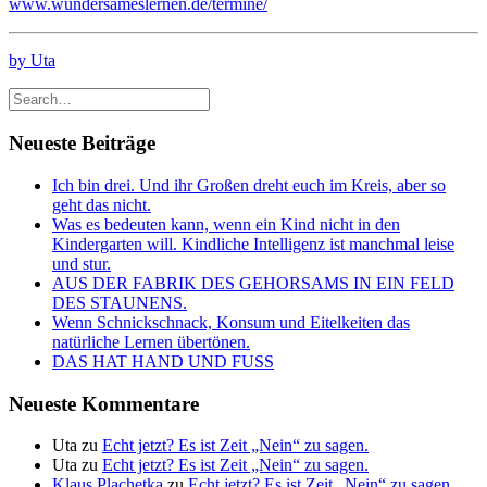
www.wundersameslernen.de/termine/
by Uta
Neueste Beiträge
Ich bin drei. Und ihr Großen dreht euch im Kreis, aber so
geht das nicht.
Was es bedeuten kann, wenn ein Kind nicht in den
Kindergarten will. Kindliche Intelligenz ist manchmal leise
und stur.
AUS DER FABRIK DES GEHORSAMS IN EIN FELD
DES STAUNENS.
Wenn Schnickschnack, Konsum und Eitelkeiten das
natürliche Lernen übertönen.
DAS HAT HAND UND FUSS
Neueste Kommentare
Uta
zu
Echt jetzt? Es ist Zeit „Nein“ zu sagen.
Uta
zu
Echt jetzt? Es ist Zeit „Nein“ zu sagen.
Klaus Plachetka
zu
Echt jetzt? Es ist Zeit „Nein“ zu sagen.