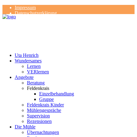
Impressum
Datenschutzerklärung
Kontakt
Rezensionen
Uta Henrich
Wundersames
Lernen
VERlernen
Angebote
Beratung
Feldenkrais
Einzelbehandlung
Gruppe
Feldenkrais Kinder
Mühlengespräche
Supervision
Rezensionen
Die Mühle
Übernachtungen