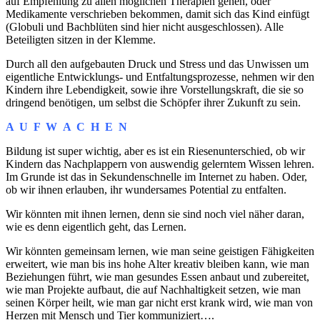
auf Empfehlung zu allen möglichen Therapien gehen, oder
Medikamente verschrieben bekommen, damit sich das Kind einfügt
(Globuli und Bachblüten sind hier nicht ausgeschlossen). Alle
Beteiligten sitzen in der Klemme.
Durch all den aufgebauten Druck und Stress und das Unwissen um
eigentliche Entwicklungs- und Entfaltungsprozesse, nehmen wir den
Kindern ihre Lebendigkeit, sowie ihre Vorstellungskraft, die sie so
dringend benötigen, um selbst die Schöpfer ihrer Zukunft zu sein.
A U F W A C H E N
Bildung ist super wichtig, aber es ist ein Riesenunterschied, ob wir
Kindern das Nachplappern von auswendig gelerntem Wissen lehren.
Im Grunde ist das in Sekundenschnelle im Internet zu haben. Oder,
ob wir ihnen erlauben, ihr wundersames Potential zu entfalten.
Wir könnten mit ihnen lernen, denn sie sind noch viel näher daran,
wie es denn eigentlich geht, das Lernen.
Wir könnten gemeinsam lernen, wie man seine geistigen Fähigkeiten
erweitert, wie man bis ins hohe Alter kreativ bleiben kann, wie man
Beziehungen führt, wie man gesundes Essen anbaut und zubereitet,
wie man Projekte aufbaut, die auf Nachhaltigkeit setzen, wie man
seinen Körper heilt, wie man gar nicht erst krank wird, wie man von
Herzen mit Mensch und Tier kommuniziert….