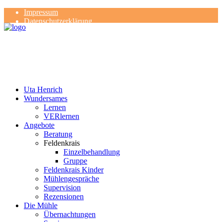
Impressum
Datenschutzerklärung
Kontakt
Rezensionen
Uta Henrich
Wundersames
Lernen
VERlernen
Angebote
Beratung
Feldenkrais
Einzelbehandlung
Gruppe
Feldenkrais Kinder
Mühlengespräche
Supervision
Rezensionen
Die Mühle
Übernachtungen