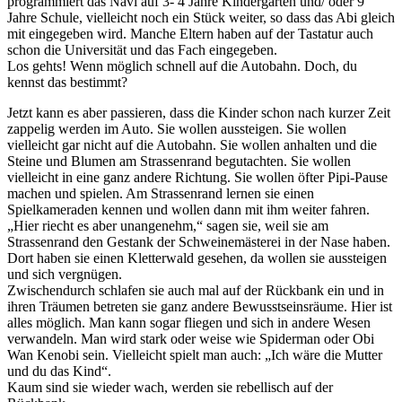
programmiert das Navi auf 3- 4 Jahre Kindergarten und/ oder 9
Jahre Schule, vielleicht noch ein Stück weiter, so dass das Abi gleich
mit eingegeben wird. Manche Eltern haben auf der Tastatur auch
schon die Universität und das Fach eingegeben.
Los gehts! Wenn möglich schnell auf die Autobahn. Doch, du
kennst das bestimmt?
Jetzt kann es aber passieren, dass die Kinder schon nach kurzer Zeit
zappelig werden im Auto. Sie wollen aussteigen. Sie wollen
vielleicht gar nicht auf die Autobahn. Sie wollen anhalten und die
Steine und Blumen am Strassenrand begutachten. Sie wollen
vielleicht in eine ganz andere Richtung. Sie wollen öfter Pipi-Pause
machen und spielen. Am Strassenrand lernen sie einen
Spielkameraden kennen und wollen dann mit ihm weiter fahren.
„Hier riecht es aber unangenehm,“ sagen sie, weil sie am
Strassenrand den Gestank der Schweinemästerei in der Nase haben.
Dort haben sie einen Kletterwald gesehen, da wollen sie aussteigen
und sich vergnügen.
Zwischendurch schlafen sie auch mal auf der Rückbank ein und in
ihren Träumen betreten sie ganz andere Bewusstseinsräume. Hier ist
alles möglich. Man kann sogar fliegen und sich in andere Wesen
verwandeln. Man wird stark oder weise wie Spiderman oder Obi
Wan Kenobi sein. Vielleicht spielt man auch: „Ich wäre die Mutter
und du das Kind“.
Kaum sind sie wieder wach, werden sie rebellisch auf der