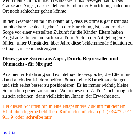
wenn man sich nicht nach rechts oder links bewegen kann. Das
Ganze aus Angst, dass es deinem Kind in der Einrichtung oder am
Ort noch schlechter gehen könnte.
In den Gesprächen fällt mir dann auf, dass es oftmals gar nicht das
unmittelbare ‚schlecht gehen‘ in der Einrichtung ist, sondern die
Sorge vor einer verstellten Zukunft für die Kinder. Eltern haben
Angst aufzutreten und sich zu äußern. Sich in der Art gefangen zu
fühlen, unter Umständen über Jahre diese beklemmende Situation zu
ertragen, ist sehr anstrengend.
Dieses ganze System aus Angst, Druck, Repressalien und
Ohnmacht - für Nix gut!
Aus meiner Erfahrung sind es intelligente Gespräche, die Eltern und
damit auch den Kindern helfen können, eine Klarheit zu erlangen
und sich selbst besser zu positionieren. Es ist immer wichtig kleine
Schrittchen gehen zu können. Wenn diese im ‚Außen‘ nicht möglich
zu sein scheinen, dann vielleicht im ‚Innen‘ der Erwachsenen.
Bei diesen Schritten hin in eine entspanntere Zukunft mit deinem
Kind bin ich gerne behilflich. Ruf mich einfach an (Tel) 06477 - 911
911 9 oder
schreibe mir
.
by Uta