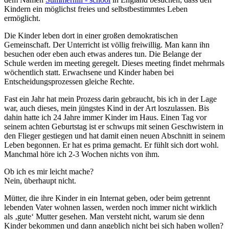
Kindern ein möglichst freies und selbstbestimmtes Leben
ermöglicht.
Die Kinder leben dort in einer großen demokratischen
Gemeinschaft. Der Unterricht ist völlig freiwillig. Man kann ihn
besuchen oder eben auch etwas anderes tun. Die Belange der
Schule werden im meeting geregelt. Dieses meeting findet mehrmals
wöchentlich statt. Erwachsene und Kinder haben bei
Entscheidungsprozessen gleiche Rechte.
Fast ein Jahr hat mein Prozess darin gebraucht, bis ich in der Lage
war, auch dieses, mein jüngstes Kind in der Art loszulassen. Bis
dahin hatte ich 24 Jahre immer Kinder im Haus. Einen Tag vor
seinem achten Geburtstag ist er schwups mit seinen Geschwistern in
den Flieger gestiegen und hat damit einen neuen Abschnitt in seinem
Leben begonnen. Er hat es prima gemacht. Er fühlt sich dort wohl.
Manchmal höre ich 2-3 Wochen nichts von ihm.
Ob ich es mir leicht mache?
Nein, überhaupt nicht.
Mütter, die ihre Kinder in ein Internat geben, oder beim getrennt
lebenden Vater wohnen lassen, werden noch immer nicht wirklich
als ‚gute‘ Mutter gesehen. Man versteht nicht, warum sie denn
Kinder bekommen und dann angeblich nicht bei sich haben wollen?