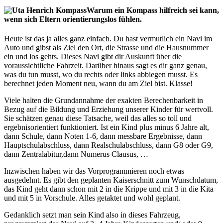
Warum ein Kompass hilfreich sei kann,
wenn sich Eltern orientierungslos fühlen.
Heute ist das ja alles ganz einfach. Du hast vermutlich ein Navi im
Auto und gibst als Ziel den Ort, die Strasse und die Hausnummer
ein und los gehts. Dieses Navi gibt dir Auskunft über die
voraussichtliche Fahrzeit. Darüber hinaus sagt es dir ganz genau,
was du tun musst, wo du rechts oder links abbiegen musst. Es
berechnet jeden Moment neu, wann du am Ziel bist. Klasse!
Viele halten die Grundannahme der exakten Berechenbarkeit in
Bezug auf die Bildung und Erziehung unserer Kinder für wertvoll.
Sie schätzen genau diese Tatsache, weil das alles so toll und
ergebnisorientiert funktioniert. Ist ein Kind plus minus 6 Jahre alt,
dann Schule, dann Noten 1-6, dann messbare Ergebnisse, dann
Hauptschulabschluss, dann Realschulabschluss, dann G8 oder G9,
dann Zentralabitur,dann Numerus Clausus, …
Inzwischen haben wir das Vorprogrammieren noch etwas
ausgedehnt. Es gibt den geplanten Kaiserschnitt zum Wunschdatum,
das Kind geht dann schon mit 2 in die Krippe und mit 3 in die Kita
und mit 5 in Vorschule. Alles getaktet und wohl geplant.
Gedanklich setzt man sein Kind also in dieses Fahrzeug,