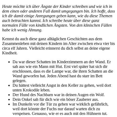
Heute möchte ich über Ängste der Kinder schreiben und wie ich in
dem einen oder anderen Fall damit umgegangen bin. Ich hoffe, dass
ich dir damit einige Anregungen geben kann, wie du diese Themen
auch betrachten kannst. Ich schreibe heute über diese ganz
normalen Fälle von kindlichen Ängsten. Von den klinischen Fällen
habe ich wenig Ahnung.
Kennst du auch diese ganz alltäglichen Geschichten aus dem
Zusammenleben mit deinen Kindern im Alter zwischen etwa vier bis
circa elf Jahren. Vielleicht erinnerst du dich selbst an deine eigene
Kindheit.
Da war dieser Schatten im Kinderzimmern an der Wand. Er
sah aus wie ein Mann mit Hut. Erst viel später hat sich dir
erschlossen, dass es die Lampe war, die ihren Schatten an die
Wand geworfen hat. Jeden Abend hast du starr im Bett
gelegen.
Du hättest vielleicht Angst in den Keller zu gehen, weil dort
unten Krokodile leben.
Der Hund des Nachbarn war in deinen Augen ein Wolf.
Dein Onkel sah für dich wie ein böser Zauberer aus.
Im Dunkeln vor die Tür zu gehen war wirklich gefährlich,
weil dort könnte der Fuchs nur darauf warten dich zu
verspeisen. Genauso, wie er es auch mit den Hühnern tut.