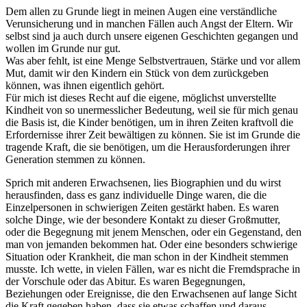
Dem allen zu Grunde liegt in meinen Augen eine verständliche
Verunsicherung und in manchen Fällen auch Angst der Eltern. Wir
selbst sind ja auch durch unsere eigenen Geschichten gegangen und
wollen im Grunde nur gut.
Was aber fehlt, ist eine Menge Selbstvertrauen, Stärke und vor allem
Mut, damit wir den Kindern ein Stück von dem zurückgeben
können, was ihnen eigentlich gehört.
Für mich ist dieses Recht auf die eigene, möglichst unverstellte
Kindheit von so unermesslicher Bedeutung, weil sie für mich genau
die Basis ist, die Kinder benötigen, um in ihren Zeiten kraftvoll die
Erfordernisse ihrer Zeit bewältigen zu können. Sie ist im Grunde die
tragende Kraft, die sie benötigen, um die Herausforderungen ihrer
Generation stemmen zu können.
Sprich mit anderen Erwachsenen, lies Biographien und du wirst
herausfinden, dass es ganz individuelle Dinge waren, die die
Einzelpersonen in schwierigen Zeiten gestärkt haben. Es waren
solche Dinge, wie der besondere Kontakt zu dieser Großmutter,
oder die Begegnung mit jenem Menschen, oder ein Gegenstand, den
man von jemanden bekommen hat. Oder eine besonders schwierige
Situation oder Krankheit, die man schon in der Kindheit stemmen
musste. Ich wette, in vielen Fällen, war es nicht die Fremdsprache in
der Vorschule oder das Abitur. Es waren Begegnungen,
Beziehungen oder Ereignisse, die den Erwachsenen auf lange Sicht
die Kraft gegeben haben, dass sie etwas schaffen und daraus