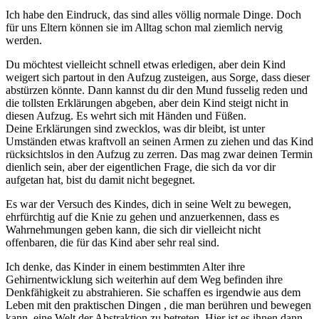
Ich habe den Eindruck, das sind alles völlig normale Dinge. Doch
für uns Eltern können sie im Alltag schon mal ziemlich nervig
werden.
Du möchtest vielleicht schnell etwas erledigen, aber dein Kind
weigert sich partout in den Aufzug zusteigen, aus Sorge, dass dieser
abstürzen könnte. Dann kannst du dir den Mund fusselig reden und
die tollsten Erklärungen abgeben, aber dein Kind steigt nicht in
diesen Aufzug. Es wehrt sich mit Händen und Füßen.
Deine Erklärungen sind zwecklos, was dir bleibt, ist unter
Umständen etwas kraftvoll an seinen Armen zu ziehen und das Kind
rücksichtslos in den Aufzug zu zerren. Das mag zwar deinen Termin
dienlich sein, aber der eigentlichen Frage, die sich da vor dir
aufgetan hat, bist du damit nicht begegnet.
Es war der Versuch des Kindes, dich in seine Welt zu bewegen,
ehrfürchtig auf die Knie zu gehen und anzuerkennen, dass es
Wahrnehmungen geben kann, die sich dir vielleicht nicht
offenbaren, die für das Kind aber sehr real sind.
Ich denke, das Kinder in einem bestimmten Alter ihre
Gehirnentwicklung sich weiterhin auf dem Weg befinden ihre
Denkfähigkeit zu abstrahieren. Sie schaffen es irgendwie aus dem
Leben mit den praktischen Dingen , die man berühren und bewegen
kann, eine Welt der Abstraktion zu betreten. Hier ist es ihnen dann