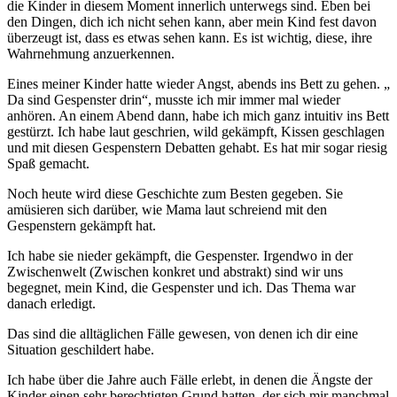
die Kinder in diesem Moment innerlich unterwegs sind. Eben bei
den Dingen, dich ich nicht sehen kann, aber mein Kind fest davon
überzeugt ist, dass es etwas sehen kann. Es ist wichtig, diese, ihre
Wahrnehmung anzuerkennen.
Eines meiner Kinder hatte wieder Angst, abends ins Bett zu gehen. „
Da sind Gespenster drin“, musste ich mir immer mal wieder
anhören. An einem Abend dann, habe ich mich ganz intuitiv ins Bett
gestürzt. Ich habe laut geschrien, wild gekämpft, Kissen geschlagen
und mit diesen Gespenstern Debatten gehabt. Es hat mir sogar riesig
Spaß gemacht.
Noch heute wird diese Geschichte zum Besten gegeben. Sie
amüsieren sich darüber, wie Mama laut schreiend mit den
Gespenstern gekämpft hat.
Ich habe sie nieder gekämpft, die Gespenster. Irgendwo in der
Zwischenwelt (Zwischen konkret und abstrakt) sind wir uns
begegnet, mein Kind, die Gespenster und ich. Das Thema war
danach erledigt.
Das sind die alltäglichen Fälle gewesen, von denen ich dir eine
Situation geschildert habe.
Ich habe über die Jahre auch Fälle erlebt, in denen die Ängste der
Kinder einen sehr berechtigten Grund hatten, der sich mir manchmal