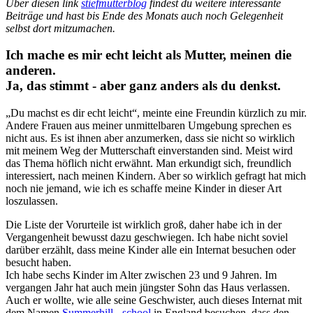
Über diesen link
stiefmutterblog
findest du weitere interessante
Beiträge und hast bis Ende des Monats auch noch Gelegenheit
selbst dort mitzumachen.
Ich mache es mir echt leicht als Mutter, meinen die
anderen.
Ja, das stimmt - aber ganz anders als du denkst.
„Du machst es dir echt leicht“, meinte eine Freundin kürzlich zu mir.
Andere Frauen aus meiner unmittelbaren Umgebung sprechen es
nicht aus. Es ist ihnen aber anzumerken, dass sie nicht so wirklich
mit meinem Weg der Mutterschaft einverstanden sind. Meist wird
das Thema höflich nicht erwähnt. Man erkundigt sich, freundlich
interessiert, nach meinen Kindern. Aber so wirklich gefragt hat mich
noch nie jemand, wie ich es schaffe meine Kinder in dieser Art
loszulassen.
Die Liste der Vorurteile ist wirklich groß, daher habe ich in der
Vergangenheit bewusst dazu geschwiegen. Ich habe nicht soviel
darüber erzählt, dass meine Kinder alle ein Internat besuchen oder
besucht haben.
Ich habe sechs Kinder im Alter zwischen 23 und 9 Jahren. Im
vergangen Jahr hat auch mein jüngster Sohn das Haus verlassen.
Auch er wollte, wie alle seine Geschwister, auch dieses Internat mit
dem Namen
Summerhill - school
in England besuchen, dass den