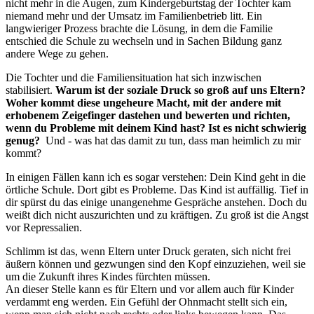
nicht mehr in die Augen, zum Kindergeburtstag der Tochter kam
niemand mehr und der Umsatz im Familienbetrieb litt. Ein
langwieriger Prozess brachte die Lösung, in dem die Familie
entschied die Schule zu wechseln und in Sachen Bildung ganz
andere Wege zu gehen.
Die Tochter und die Familiensituation hat sich inzwischen
stabilisiert.
Warum ist der soziale Druck so groß auf uns Eltern?
Woher kommt diese ungeheure Macht, mit der andere mit
erhobenem Zeigefinger dastehen und bewerten und richten,
wenn du Probleme mit deinem Kind hast? Ist es nicht schwierig
genug?
Und - was hat das damit zu tun, dass man heimlich zu mir
kommt?
In einigen Fällen kann ich es sogar verstehen: Dein Kind geht in die
örtliche Schule. Dort gibt es Probleme. Das Kind ist auffällig. Tief in
dir spürst du das einige unangenehme Gespräche anstehen. Doch du
weißt dich nicht auszurichten und zu kräftigen. Zu groß ist die Angst
vor Repressalien.
Schlimm ist das, wenn Eltern unter Druck geraten, sich nicht frei
äußern können und gezwungen sind den Kopf einzuziehen, weil sie
um die Zukunft ihres Kindes fürchten müssen.
An dieser Stelle kann es für Eltern und vor allem auch für Kinder
verdammt eng werden. Ein Gefühl der Ohnmacht stellt sich ein,