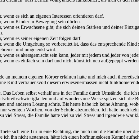
 wenn es sich an eigenen Interessen orientieren darf.
r, wenn Kinder in Bewegung sein dürfen.
, wenn es Erwachsene gibt, die sich deinen Stärken und deiner Einzig
n.
, wenn es seiner eigenen Zeit folgen darf.
, wenn die Umgebung so vorbereitet ist, dass das entsprechende Kind s
ebremst und umgelenkt wird.
, wenn es altersgemischt sein kann, jeder mit jedem und jeder von jede
, wenn es einfach sein darf und nicht künstlich neu aufgepeppt werden
de an meinem eigenen Körper erfahren hatte und mich auch theoretisch i
ine Kind vertrauensvoll diesem erwiesenermassen nicht funktionierend
 Das Leben selbst verhalf uns in der Familie durch Umstände, die ich 
htschreibschwierigkeiten und auf wundersame Weise spitzen sich die B
neuen und anderen Lösung schrie. Bis heute habe ich keine Ahnung, wo
 nur wenigen Wochen, von der Schule abzumelden. Ich hatte noch keine
zu viel Stress, die Familie hatte viel zu viel Stress und irgendwie war kl
ffnete sich eine Tür in eine Richtung, die mich und die Familie über die
 ich ihn nicht gegangen, hätte ich einen hoffnungslosen Kampf aufn