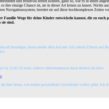
bestimmt und freudvoll lernen können, ganz so, wie es in ihnen angeleg
es ihre einzige Chance ist, sie in dieser Art lernen zu lassen. Nichts an
ren Navigationssystem, bereitet sie auf diese hochkomplexen Zeiten vor
r Familie Wege für deine Kinder entwickeln kannst, die zu euch pa
sie sind.
kraft benötigst, dann melde dich bei mir. Ich stärke Eltern auf i
der.
m So 22.05.16 statt, nähere Informationen dazu findest du hier:
e/
 hier lesen, wie meine persönliche Geschichte weiter geht. Ich f