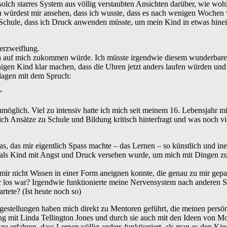
olch starres System aus völlig verstaubten Ansichten darüber, wie wohl
Du würdest mir ansehen, dass ich wusste, dass es nach wenigen Wochen 
chule, dass ich Druck anwenden müsste, um mein Kind in etwas hinei
erzweiflung.
a auf mich zukommen würde. Ich müsste irgendwie diesem wunderbaren
igen Kind klar machen, dass die Uhren jetzt anders laufen würden und 
lagen mit dem Spruch:
“
öglich. Viel zu intensiv hatte ich mich seit meinem 16. Lebensjahr m
ich Ansätze zu Schule und Bildung kritisch hinterfragt und was noch v
s, das mir eigentlich Spass machte – das Lernen – so künstlich und in
 als Kind mit Angst und Druck versehen wurde, um mich mit Dingen zu b
mir nicht Wissen in einer Form aneignen konnte, die genau zu mir gepas
r los war? Irgendwie funktionierte meine Nervensystem nach anderen Sp
tete? (Ist heute noch so)
gestellungen haben mich direkt zu Mentoren geführt, die meinen persö
g mit Linda Tellington Jones und durch sie auch mit den Ideen von Mo
zu erfahren, dass Lernen völlig anders funktioniert, als man es den Ki