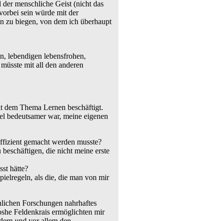
 der menschliche Geist (nicht das
vorbei sein würde mit der
n zu biegen, von dem ich überhaupt
, lebendigen lebensfrohen,
müsste mit all den anderen
it dem Thema Lernen beschäftigt.
iel bedeutsamer war, meine eigenen
effizient gemacht werden musste?
eschäftigen, die nicht meine erste
st hätte?
ielregeln, als die, die man von mir
nlichen Forschungen nahrhaftes
she Feldenkrais ermöglichten mir
ndern und vor allem den