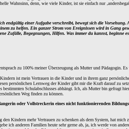
elle Wahnsinn, denn, wie viele Kinder, ist sie einfach nur ‚andersbegab
h endgültig einer Aufgabe verschreibt, bewegt sich die Vorsehung. A
nem zu helfen. Ein ganzer Strom von Ereignissen wird in Gang ges
hene Zufälle, Begegnungen, Hilfen. Was immer du kannst, beginne es
 entsprach zu 100% meiner Überzeugung als Mutter und Pädagogin. Es 
Kindern ist mein Vertrauen in die Kinder und in ihrem ganz persönli
iesen persönlichen Lernweg der Kinder gibt mir die Kraft darauf zu set
s bestimmten Schulabschlusses abhängt. Ich, als Mutter bin gefragt hie
ersönlichen Weg finden zu können.
langerin oder Vollstreckerin eines nicht funktionierenden Bildung
 den Kindern mehr Vertrauen zu schenken als dem System, hat mich zu
ebe ich anderen Familien heute sehr gerne ab, ja, ich werde von ande