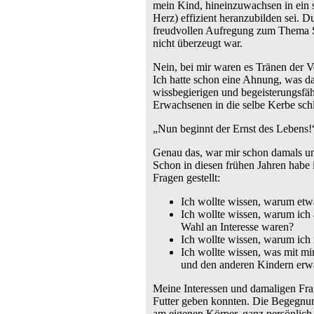
mein Kind, hineinzuwachsen in ein s
Herz) effizient heranzubilden sei. 
freudvollen Aufregung zum Thema S
nicht überzeugt war.
Nein, bei mir waren es Tränen der V
Ich hatte schon eine Ahnung, was d
wissbegierigen und begeisterungsfäh
Erwachsenen in die selbe Kerbe sch
„Nun beginnt der Ernst des Lebens!
Genau das, war mir schon damals unm
Schon in diesen frühen Jahren habe 
Fragen gestellt:
Ich wollte wissen, warum etwa
Ich wollte wissen, warum ich
Wahl an Interesse waren?
Ich wollte wissen, warum ich 
Ich wollte wissen, was mit mi
und den anderen Kindern erwar
Meine Interessen und damaligen Fra
Futter geben konnten. Die Begegnun
am eigenen Körper, ganz persönlich 