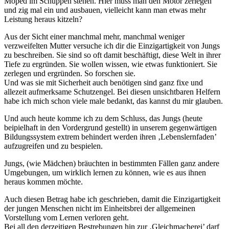
Moped im Schuppen stehen. Hier muss man den Motor zerlegen
und zig mal ein und ausbauen, vielleicht kann man etwas mehr
Leistung heraus kitzeln?
Aus der Sicht einer manchmal mehr, manchmal weniger
verzweifelten Mutter versuche ich dir die Einzigartigkeit von Jungs
zu beschreiben. Sie sind so oft damit beschäftigt, diese Welt in ihrer
Tiefe zu ergründen. Sie wollen wissen, wie etwas funktioniert. Sie
zerlegen und ergründen. So forschen sie.
Und was sie mit Sicherheit auch benötigen sind ganz fixe und
allezeit aufmerksame Schutzengel. Bei diesen unsichtbaren Helfern
habe ich mich schon viele male bedankt, das kannst du mir glauben.
Und auch heute komme ich zu dem Schluss, das Jungs (heute
beipielhaft in den Vordergrund gestellt) in unserem gegenwärtigen
Bildungssystem extrem behindert werden ihren ‚Lebenslernfaden’
aufzugreifen und zu bespielen.
Jungs, (wie Mädchen) bräuchten in bestimmten Fällen ganz andere
Umgebungen, um wirklich lernen zu können, wie es aus ihnen
heraus kommen möchte.
Auch diesen Betrag habe ich geschrieben, damit die Einzigartigkeit
der jungen Menschen nicht im Einheitsbrei der allgemeinen
Vorstellung vom Lernen verloren geht.
Bei all den derzeitigen Bestrebungen hin zur ‚Gleichmacherei’ darf