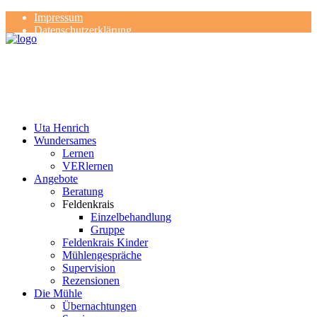
Impressum
Datenschutzerklärung
Kontakt
Rezensionen
Uta Henrich
Wundersames
Lernen
VERlernen
Angebote
Beratung
Feldenkrais
Einzelbehandlung
Gruppe
Feldenkrais Kinder
Mühlengespräche
Supervision
Rezensionen
Die Mühle
Übernachtungen