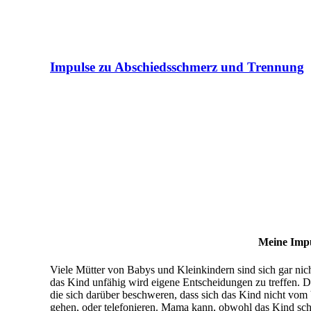
Impulse zu Abschiedsschmerz und Trennung
Meine Impulse zu Absc
Viele Mütter von Babys und Kleinkindern sind sich gar nich
das Kind unfähig wird eigene Entscheidungen zu treffen. Du
die sich darüber beschweren, dass sich das Kind nicht vom V
gehen, oder telefonieren. Mama kann, obwohl das Kind scho
eine kleine Klette am Bein hat. Von außen betrachtet kann 
gestresst und genervt. Daraus folgt, dass sie sich in einer 
das Kind sie nicht in Ruhe lässt. Das Kind ist oftmals seh
Unzufriedenheit gibt. Das ist entsetzlich anstrengend. Für be
Natürlich kann man das nicht verallgemeinern und muss mit 
Geruch dieser Tendenz geben, damit du es für dein Leben mi
„Wir haben die Hose voll.“ Was die Mutter damit mein
Das etwa vier jährige Kind hat sich im Raum freigesp
reagieren kann, sagt die Mutter: Sie ist erst 4. Sie 
frei und unabhängig von ihrem dafürhalten gewesen. 