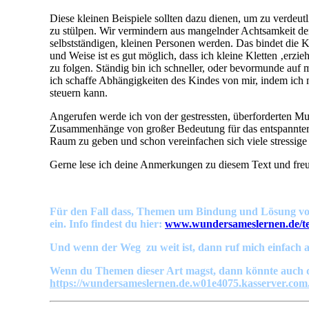
Gerne lese ich deine Anmerkungen zu diesem Text und freue
Für den Fall dass, Themen um Bindung und Lösung von 
ein. Info findest du hier:
www.wundersameslernen.de/te
Und wenn der Weg zu weit ist, dann ruf mich einfach an
Wenn du Themen dieser Art magst, dann könnte auch die
https://wundersameslernen.de.w01e4075.kasserver.com
by Uta
Neueste Beiträge
Ich bin drei. Und ihr Großen dreht euch im Kreis, abe
Was es bedeuten kann, wenn ein Kind nicht in den Kin
AUS DER FABRIK DES GEHORSAMS IN EIN 
Wenn Schnickschnack, Konsum und Eitelkeiten das n
DAS HAT HAND UND FUSS