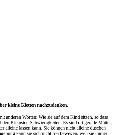
Kletten nachzudenken.
mit anderen Worten: Wie sie auf dem Kind sitzen, so dass
 den Kleinsten Schwierigkeiten. Es sind oft gerade Mütter,
er alleine lassen kann. Sie können nicht alleine duschen
gebung kann sie sich nicht frei bewegen, weil sie immer
 Fußfessel fungiert. Beide Beteiligten sind auf eine Art
n. Die Mutter berichtet mir, was sie alles nicht kann, weil
tionieren’, damit es nicht zu viel Gequengel und
ude nichts zu tun.
esto trotz möchte ich dir eine Art Eindruck, Geschmack oder
rschiedlichen Altersstufen.
 gehen, um eine Tasse Cafe zu trinken? Noch bevor das Kind
 in die Küche gehen, einen Cafe trinken.“ Dann wäre das Kind