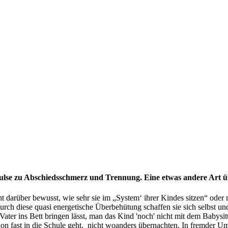
hiedsschmerz und Trennung. Eine etwas andere Art über kleine 
t darüber bewusst, wie sehr sie im „System‘ ihrer Kindes sitzen“ oder 
rch diese quasi energetische Überbehütung schaffen sie sich selbst und
ater ins Bett bringen lässt, man das Kind 'noch' nicht mit dem Babysitt
n fast in die Schule geht, nicht woanders übernachten. In fremder Um
man eine Art unsichtbare Nabelschnur wahrnehmen, die eher als eine Art
gewissen Form in einer Abhängigkeit befinden und dann bei darüber klage
r unruhig und fordert ständige Aufmerksamkeit und die Mutter muss ‚funk
ide, diesseits und jenseits der Fußfessel hat es mit Leichtigkeit und Fre
den Altersstufen der Kinder hier sehr differenziert umgehen. Nichts d
t deinem Kind selbst überprüfen kannst. Hier einige Beispiele aus unte
t ist, dass ihr Kind eine frische Windel benötigt.
ielt, hat Spass und Freude. Ich frage die Mutter, ob wir in die Küche
bleibt noch nicht alleine. Sie hätte sagen können: „Du, ich will mit Uta
Frei, in seinen Entscheidungen.