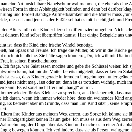
. Ich frage, wer Salat essen möchte und gebe die Schüssel weiter. Ich s
ten kann, hat mir die Mutter bereits mitgeteilt, dass er keinen Salat i
ftmals ist es so, dass Kinder gerade in fremden Umgebungen, unter geän
und jenes nicht mag , isst oder tut, dann ist es trotzdem wichtig, mic
kann. Es ist sonst nicht frei und „hängt“ an mir.
 immer wieder für das Kleinste zu sprechen, aus Unsicherheit, dass ma
e ich daran, wenn ich immer wieder höre, dass ein weinendes Kind an
ung. Es bedeutet aber im Grunde, dass man „im Kind sitzt“, seine Empf
ert.
e Eltern ihre Kinder aus meinem Weg zerren, aus Sorge ich könnte sie
er Einzigartigkeit keinen Raum gebe. Ich muss es aus dem Weg zerren, 
Wahrnehmung der Dinge über das Kind und mache es in einer Art abh
abhängig bewegen können. Ich verhindere, dass sie als Person wahrgen
utlichen, wir sehr wir Erwachsene im Alltag darin gefangen sein könn
 Kind und seiner Person gegenüber, dass sie sich frei entwicklen könn
inder oftmals an unsere Wahrnehmungen und bedeutet, dass sie sich nich
iehe‘, indem ich ihnen nicht die Eigenständigkeit und den Raum einräu
f meine unachtsame Art ihre Äußerungen im Lebensraum. Unter Umstände
r nicht im klaren darüber bin, dass das Kind ein eigenständiges, komple
r. Sie berichtet mir, wie schwer der Alltag mit ihrem Kleinkind ist. Of
Familienleben. Die Mutter lernt über die Achtsamkeit und Bewussthe
 Punkte im Alltag.