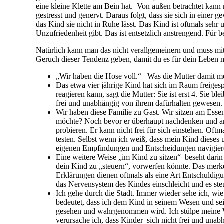
Wir haben diese Familie zu Gast. Wir sitzen am Essen
möchte? Noch bevor er überhaupt nachdenken und antwor
probieren. Er kann nicht frei für sich einstehen. O
testen. Selbst wenn ich weiß, dass mein Kind dieses 
eigenen Empfindungen und Entscheidungen navigieren 
Eine weitere Weise „im Kind zu sitzen“ beseht darin
dein Kind zu „steuern“, vorwerfen könnte. Das merk
Erklärungen dienen oftmals als eine Art Entschuldig
das Nervensystem des Kindes einschleicht und es steu
Ich gehe durch die Stadt. Immer wieder sehe ich, wi
bedeutet, dass ich dem Kind in seinem Wesen und sein
gesehen und wahrgenommen wird. Ich stülpe meine 
verursache ich, dass Kinder sich nicht frei und un
Diese kleinen Beispiele sollten dazu dienen, um zu verde
zu stülpen. Wir vermindern aus mangelnder Achtsamkeit dem
selbstständigen, kleinen Personen werden. Das bindet die K
und Weise ist es gut möglich, dass ich kleine Kletten ‚erz
zu folgen. Ständig bin ich schneller, oder bevormunde au
ich schaffe Abhängigkeiten des Kindes von mir, indem ich mi
steuern kann.
Angerufen werde ich von der gestressten, überforderten Mutte
Zusammenhänge von großer Bedeutung für das entspanntere 
Raum zu geben und schon vereinfachen sich viele stressige