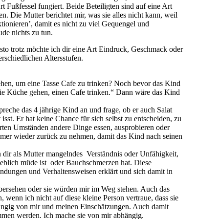
preche das 4 jährige Kind an und frage, ob er auch Salat
sst. Er hat keine Chance für sich selbst zu entscheiden, zu
derten Umständen andere Dinge essen, ausprobieren oder
h immer wieder zurück zu nehmen, damit das Kind nach seinen
n dir als Mutter mangelndes Verständnis oder Unfähigkeit,
geblich müde ist oder Bauchschmerzen hat. Diese
indungen und Verhaltensweisen erklärt und sich damit in
 übersehen oder sie würden mir im Weg stehen. Auch das
wenn ich nicht auf diese kleine Person vertraue, dass sie
ängig von mir und meinen Einschätzungen. Auch damit
ommen werden. Ich mache sie von mir abhängig.
en unsere Wahrnehmungen und Geschichten über die Kinder
en. Wir verhindern dadurch, dass sie zu freien und
t frei und eigenständig entfalten können. Auf diese Art
me, den sie benötigen, um ihrem eigenen, inneren Empfinden
n bin ich mir als Erwachsener darüber nicht bewusst, aber
ttes, perfektes Wesen ist, dass seine Belange selbst
tmals ist alleine die Bewusstheit über diese
it über ihre eigenen Verhaltensweisen, dem Kind mehr