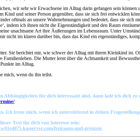
 mich, wenn du ihn teilst.
Abhängigkeiten für dich interessant sind, dann lade ich dich z
rmine/
. Ich freue mich, wenn ich unterstützend in deinen Fragestellung
ser Text für dich von Interesse sein:
.w01e4075.kasserver.com/freiraum-und-grenzen/
r so geht das nicht.
dergarten will. Kindliche Intelligenz ist manchmal leise und stur.
FELD DES STAUNENS.
atürliche Lernen übertönen.