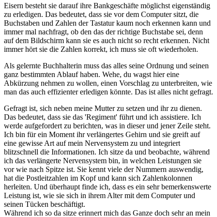
Eisern besteht sie darauf ihre Bankgeschäfte möglichst eigenständig
zu erledigen. Das bedeutet, dass sie vor dem Computer sitzt, die
Buchstaben und Zahlen der Tastatur kaum noch erkennen kann und
immer mal nachfragt, ob den das der richtige Buchstabe sei, denn
auf dem Bildschirm kann sie es auch nicht so recht erkennen. Nicht
immer hört sie die Zahlen korrekt, ich muss sie oft wiederholen.
Als gelernte Buchhalterin muss das alles seine Ordnung und seinen
ganz bestimmten Ablauf haben. Wehe, du wagst hier eine
Abkürzung nehmen zu wollen, einen Vorschlag zu unterbreiten, wie
man das auch effizienter erledigen könnte. Das ist alles nicht gefragt.
Gefragt ist, sich neben meine Mutter zu setzen und ihr zu dienen.
Das bedeutet, dass sie das 'Regiment' führt und ich assistiere. Ich
werde aufgefordert zu berichten, was in dieser und jener Zeile steht.
Ich bin für ein Moment ihr verlängertes Gehirn und sie greift auf
eine gewisse Art auf mein Nervensystem zu und integriert
blitzschnell die Informationen. Ich sitze da und beobachte, während
ich das verlängerte Nervensystem bin, in welchen Leistungen sie
vor wie nach Spitze ist. Sie kennt viele der Nummern auswendig,
hat die Postleitzahlen im Kopf und kann sich Zahlenkolonnen
herleiten. Und überhaupt finde ich, dass es ein sehr bemerkenswerte
Leistung ist, wie sie sich in ihrem Alter mit dem Computer und
seinen Tücken beschäftigt.
Während ich so da sitze erinnert mich das Ganze doch sehr an mein