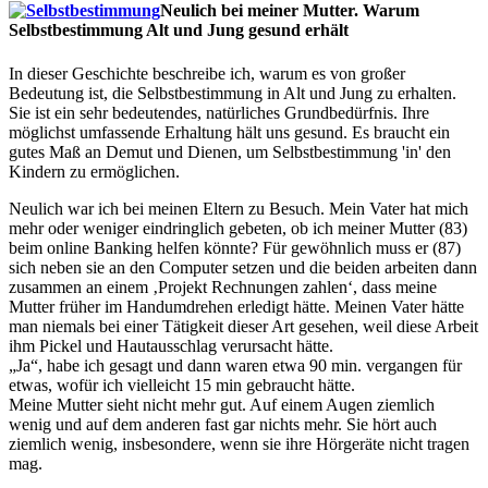
Neulich bei meiner Mutter. Warum
Selbstbestimmung Alt und Jung gesund erhält
In dieser Geschichte beschreibe ich, warum es von großer
Bedeutung ist, die Selbstbestimmung in Alt und Jung zu erhalten.
Sie ist ein sehr bedeutendes, natürliches Grundbedürfnis. Ihre
möglichst umfassende Erhaltung hält uns gesund. Es braucht ein
gutes Maß an Demut und Dienen, um Selbstbestimmung 'in' den
Kindern zu ermöglichen.
Neulich war ich bei meinen Eltern zu Besuch. Mein Vater hat mich
mehr oder weniger eindringlich gebeten, ob ich meiner Mutter (83)
beim online Banking helfen könnte? Für gewöhnlich muss er (87)
sich neben sie an den Computer setzen und die beiden arbeiten dann
zusammen an einem ‚Projekt Rechnungen zahlen‘, dass meine
Mutter früher im Handumdrehen erledigt hätte. Meinen Vater hätte
man niemals bei einer Tätigkeit dieser Art gesehen, weil diese Arbeit
ihm Pickel und Hautausschlag verursacht hätte.
„Ja“, habe ich gesagt und dann waren etwa 90 min. vergangen für
etwas, wofür ich vielleicht 15 min gebraucht hätte.
Meine Mutter sieht nicht mehr gut. Auf einem Augen ziemlich
wenig und auf dem anderen fast gar nichts mehr. Sie hört auch
ziemlich wenig, insbesondere, wenn sie ihre Hörgeräte nicht tragen
mag.