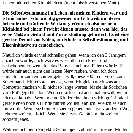
Leben mit meinen Kleinkindern. (nicht falsch verstehen Mutti)
Die Selbstbestimmung im Leben mit meinen Kindern war und
ist mir immer sehr wichtig gewesen und ich weiß um deren
heilende und stärkende Wirkung. Wenn ich also meinem
Kleinkind bei einem Projekt dienen musste, dann war hier das
selbe Maß an Geduld und Zurückhaltung gefordert. Es ist eine
gewisse Demut von Nöten, um Kindern Selbstbestimmung und
Eigeninitiative zu ermöglichen.
Natürlich würde es viel schneller gehen, wenn ich den 3 Jährigem
anziehen würde, auch wäre es wesentlich effektiver und
zeitschonender, wenn ich das Baby schnell mal füttern würde. Es
würde mir auch nicht den letzen Nerv rauben, wenn ich doch
einfach nur zum einkaufen gehen will, diese 700 m da vorne zum
Supermarkt. Ich müsste abends , wenn ich gleich noch was am
Computer machen will, nicht so lange warten, bis sie ihr Söckchen
vom Fuß gepiddelt hat. Wenn er sich selbst anschnallen will, wenn
ich es eilig habe. Wenn meine Kinder eine ihnen wichtige Tätigkeit
gerade eben noch zu Ende führen wollen, ähnlich, wie ich es auch
tun würde. Wenn sie beim Spazieren gehen einen ganz anderen Weg
nehmen wollen, als ich. Wenn sie dieses Getränk nicht wollen ,
sondern jenes.
Während ich beim Projekt ‚Rechnungen zahlen‘ mit meiner Mutter