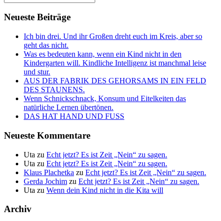
Neueste Beiträge
Ich bin drei. Und ihr Großen dreht euch im Kreis, aber so
geht das nicht.
Was es bedeuten kann, wenn ein Kind nicht in den
Kindergarten will. Kindliche Intelligenz ist manchmal leise
und stur.
AUS DER FABRIK DES GEHORSAMS IN EIN FELD
DES STAUNENS.
Wenn Schnickschnack, Konsum und Eitelkeiten das
natürliche Lernen übertönen.
DAS HAT HAND UND FUSS
Neueste Kommentare
Uta
zu
Echt jetzt? Es ist Zeit „Nein“ zu sagen.
Uta
zu
Echt jetzt? Es ist Zeit „Nein“ zu sagen.
Klaus Plachetka
zu
Echt jetzt? Es ist Zeit „Nein“ zu sagen.
Gerda Jochim
zu
Echt jetzt? Es ist Zeit „Nein“ zu sagen.
Uta
zu
Wenn dein Kind nicht in die Kita will
Archiv