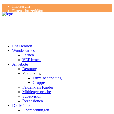
Impressum
Datenschutzerklärung
Kontakt
Rezensionen
Uta Henrich
Wundersames
Lernen
VERlernen
Angebote
Beratung
Feldenkrais
Einzelbehandlung
Gruppe
Feldenkrais Kinder
Mühlengespräche
Supervision
Rezensionen
Die Mühle
Übernachtungen