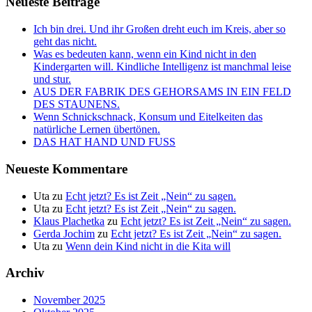
Neueste Beiträge
Ich bin drei. Und ihr Großen dreht euch im Kreis, aber so
geht das nicht.
Was es bedeuten kann, wenn ein Kind nicht in den
Kindergarten will. Kindliche Intelligenz ist manchmal leise
und stur.
AUS DER FABRIK DES GEHORSAMS IN EIN FELD
DES STAUNENS.
Wenn Schnickschnack, Konsum und Eitelkeiten das
natürliche Lernen übertönen.
DAS HAT HAND UND FUSS
Neueste Kommentare
Uta
zu
Echt jetzt? Es ist Zeit „Nein“ zu sagen.
Uta
zu
Echt jetzt? Es ist Zeit „Nein“ zu sagen.
Klaus Plachetka
zu
Echt jetzt? Es ist Zeit „Nein“ zu sagen.
Gerda Jochim
zu
Echt jetzt? Es ist Zeit „Nein“ zu sagen.
Uta
zu
Wenn dein Kind nicht in die Kita will
Archiv
November 2025