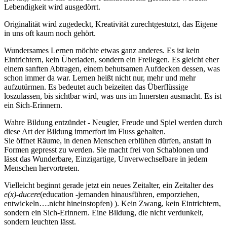
Lebendigkeit wird ausgedörrt.
Originalität wird zugedeckt, Kreativität zurechtgestutzt, das Eigene
in uns oft kaum noch gehört.
Wundersames Lernen möchte etwas ganz anderes. Es ist kein
Eintrichtern, kein Überladen, sondern ein Freilegen. Es gleicht eher
einem sanften Abtragen, einem behutsamen Aufdecken dessen, was
schon immer da war. Lernen heißt nicht nur, mehr und mehr
aufzutürmen. Es bedeutet auch beizeiten das Überflüssige
loszulassen, bis sichtbar wird, was uns im Innersten ausmacht. Es ist
ein Sich-Erinnern.
Wahre Bildung entzündet - Neugier, Freude und Spiel werden durch
diese Art der Bildung immerfort im Fluss gehalten.
Sie öffnet Räume, in denen Menschen erblühen dürfen, anstatt in
Formen gepresst zu werden. Sie macht frei von Schablonen und
lässt das Wunderbare, Einzigartige, Unverwechselbare in jedem
Menschen hervortreten.
Vielleicht beginnt gerade jetzt ein neues Zeitalter, ein Zeitalter des
e(x)-ducere
(education -jemanden hinausführen, emporziehen,
entwickeln….nicht hineinstopfen) ). Kein Zwang, kein Eintrichtern,
sondern ein Sich-Erinnern. Eine Bildung, die nicht verdunkelt,
sondern leuchten lässt.