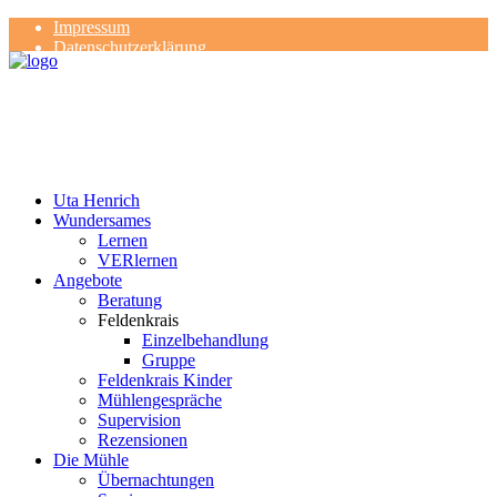
Impressum
Datenschutzerklärung
Kontakt
Rezensionen
Uta Henrich
Wundersames
Lernen
VERlernen
Angebote
Beratung
Feldenkrais
Einzelbehandlung
Gruppe
Feldenkrais Kinder
Mühlengespräche
Supervision
Rezensionen
Die Mühle
Übernachtungen