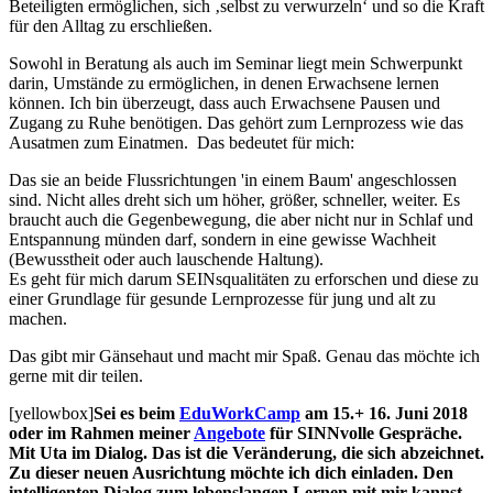
Beteiligten ermöglichen, sich ‚selbst zu verwurzeln‘ und so die Kraft
für den Alltag zu erschließen.
Sowohl in Beratung als auch im Seminar liegt mein Schwerpunkt
darin, Umstände zu ermöglichen, in denen Erwachsene lernen
können. Ich bin überzeugt, dass auch Erwachsene Pausen und
Zugang zu Ruhe benötigen. Das gehört zum Lernprozess wie das
Ausatmen zum Einatmen. Das bedeutet für mich:
Das sie an beide Flussrichtungen 'in einem Baum' angeschlossen
sind. Nicht alles dreht sich um höher, größer, schneller, weiter. Es
braucht auch die Gegenbewegung, die aber nicht nur in Schlaf und
Entspannung münden darf, sondern in eine gewisse Wachheit
(Bewusstheit oder auch lauschende Haltung).
Es geht für mich darum SEINsqualitäten zu erforschen und diese zu
einer Grundlage für gesunde Lernprozesse für jung und alt zu
machen.
Das gibt mir Gänsehaut und macht mir Spaß. Genau das möchte ich
gerne mit dir teilen.
[yellowbox]
Sei es beim
EduWorkCamp
am 15.+ 16. Juni 2018
oder im Rahmen meiner
Angebote
für SINNvolle Gespräche.
Mit Uta im Dialog. Das ist die Veränderung, die sich abzeichnet.
Zu dieser neuen Ausrichtung möchte ich dich einladen. Den
intelligenten Dialog zum lebenslangen Lernen mit mir kannst