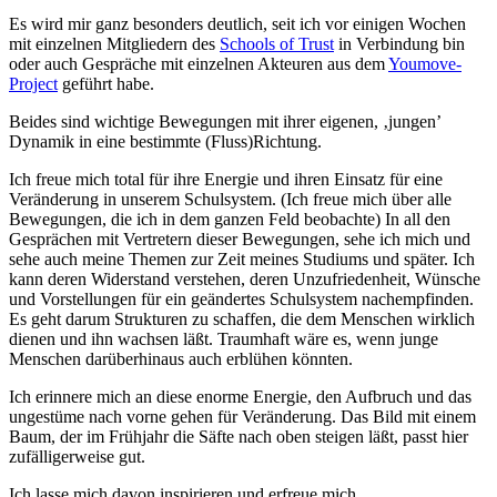
Es wird mir ganz besonders deutlich, seit ich vor einigen Wochen
mit einzelnen Mitgliedern des
Schools of Trust
in Verbindung bin
oder auch Gespräche mit einzelnen Akteuren aus dem
Youmove-
Project
geführt habe.
Beides sind wichtige Bewegungen mit ihrer eigenen, ‚jungen’
Dynamik in eine bestimmte (Fluss)Richtung.
Ich freue mich total für ihre Energie und ihren Einsatz für eine
Veränderung in unserem Schulsystem. (Ich freue mich über alle
Bewegungen, die ich in dem ganzen Feld beobachte) In all den
Gesprächen mit Vertretern dieser Bewegungen, sehe ich mich und
sehe auch meine Themen zur Zeit meines Studiums und später. Ich
kann deren Widerstand verstehen, deren Unzufriedenheit, Wünsche
und Vorstellungen für ein geändertes Schulsystem nachempfinden.
Es geht darum Strukturen zu schaffen, die dem Menschen wirklich
dienen und ihn wachsen läßt. Traumhaft wäre es, wenn junge
Menschen darüberhinaus auch erblühen könnten.
Ich erinnere mich an diese enorme Energie, den Aufbruch und das
ungestüme nach vorne gehen für Veränderung. Das Bild mit einem
Baum, der im Frühjahr die Säfte nach oben steigen läßt, passt hier
zufälligerweise gut.
Ich lasse mich davon inspirieren und erfreue mich.