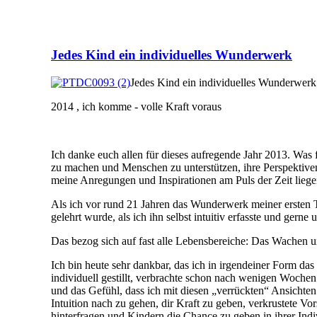
Jedes Kind ein individuelles Wunderwerk
Jedes Kind ein individuelles Wunderwerk
2014 , ich komme - volle Kraft voraus
Ich danke euch allen für dieses aufregende Jahr 2013. Wa
zu machen und Menschen zu unterstützen, ihre Perspektiven
meine Anregungen und Inspirationen am Puls der Zeit liege
Als ich vor rund 21 Jahren das Wunderwerk meiner ersten 
gelehrt wurde, als ich ihn selbst intuitiv erfasste und ger
Das bezog sich auf fast alle Lebensbereiche: Das Wachen 
Ich bin heute sehr dankbar, das ich in irgendeiner Form da
individuell gestillt, verbrachte schon nach wenigen Woche
und das Gefühl, dass ich mit diesen „verrückten“ Ansichten 
Intuition nach zu gehen, dir Kraft zu geben, verkrustete 
hinterfragen und Kindern die Chance zu geben in ihrer Ind