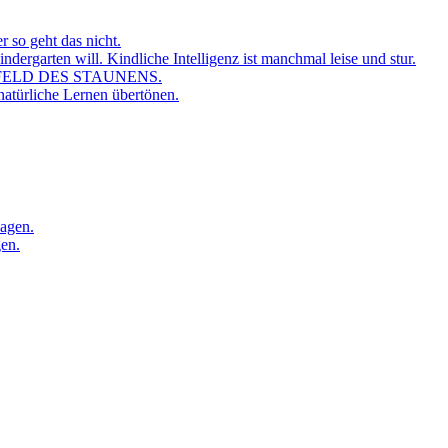
r so geht das nicht.
dergarten will. Kindliche Intelligenz ist manchmal leise und stur.
FELD DES STAUNENS.
atürliche Lernen übertönen.
sagen.
gen.