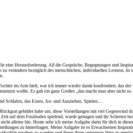
s für eine Herausforderung. All die Gespräche, Begegnungen und Inspi
 zu verändern bezüglich des menschlichen, individuellen Lernens. In s
n.
Tochter im Arm hielt, war ich immer wieder damit konfrontiert, das d
ne umsetzen wollte. Es gab ein ganz Großes „das macht man aber nicht s
und Schlafen, das Essen, An- und Ausziehen, Spielen…
s Rückgrat gebildet habe um, diese Vorstellungen mit viel Gegenwind du
n Zeit auf dem Fussboden spielend, wurde getragen und ihr Schreien be
nicht alleine bin. Heute sehe ich meine Aufgabe darin für dich in dieser
Vorstellungen zu hinterfragen. Meine Aufgabe ist es Erwachsenen Inspi
ividualität gesehen zu werden und ihnen ihren ureigenen Weg zu ermög