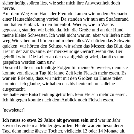
sicher heftig spüren lies, wie sehr mich ihre Anwesenheit doch
nervte.
Auf dem Weg zum Haus der Freunde kamen wir an dem Szenario
einer Hausschlachtung vorbei. Da standen wir nun am Straßenrand
und hatten Einblick in den Innenhof. Wieder, wie in Wachs
gegossen, standen wir beide da. Ich, die Große und an der Hand
meine kleine Schwester. Ich weiß nicht warum, aber wir liefen nicht
weg.Wir sahen und hörten und rochen alles.Wir hörten das Schwein
quieken, wir hörten den Schuss, wir sahen das Messer, das Blut, das
Tier in der Zinkwanne, der merkwürdige Geruch,wenn das Tier
gebrüht wird. Die Leiter an der es aufgehängt wird, damit es nun
gespalten werden kann usw.
Diesmal hatte es nachhaltige Folgen für meine Schwester, denn sie
konnte von diesem Tag für lange Zeit kein Fleisch mehr essen. Es
war ein Erlebnis, dass wir nicht mit den Großen zu Hause teilen
konnten. Ich glaube, wir haben das bis heute mit uns alleine
ausgemacht.
Sie hatte eine Entscheidung getroffen, kein Fleisch mehr zu essen.
Ich hingegen konnte nach dem Anblick noch Fleisch essen.
[newsletter]
Ich muss so etwa 29 Jahre alt gewesen sein
und war im Jahr
zuvor das erste mal Mutter geworden. Heute war ein besonderer
Tag, denn meine älteste Tochter, vielleicht 13 oder 14 Monate alt,