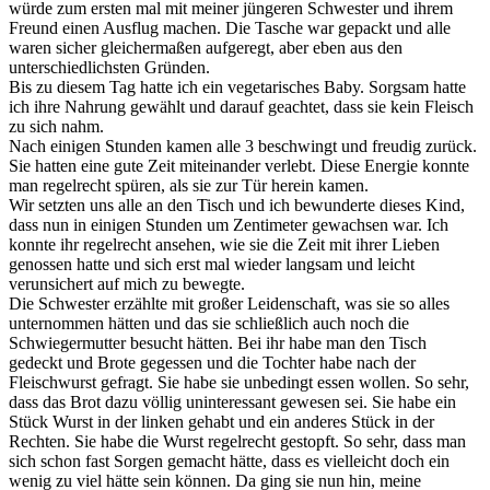
würde zum ersten mal mit meiner jüngeren Schwester und ihrem
Freund einen Ausflug machen. Die Tasche war gepackt und alle
waren sicher gleichermaßen aufgeregt, aber eben aus den
unterschiedlichsten Gründen.
Bis zu diesem Tag hatte ich ein vegetarisches Baby. Sorgsam hatte
ich ihre Nahrung gewählt und darauf geachtet, dass sie kein Fleisch
zu sich nahm.
Nach einigen Stunden kamen alle 3 beschwingt und freudig zurück.
Sie hatten eine gute Zeit miteinander verlebt. Diese Energie konnte
man regelrecht spüren, als sie zur Tür herein kamen.
Wir setzten uns alle an den Tisch und ich bewunderte dieses Kind,
dass nun in einigen Stunden um Zentimeter gewachsen war. Ich
konnte ihr regelrecht ansehen, wie sie die Zeit mit ihrer Lieben
genossen hatte und sich erst mal wieder langsam und leicht
verunsichert auf mich zu bewegte.
Die Schwester erzählte mit großer Leidenschaft, was sie so alles
unternommen hätten und das sie schließlich auch noch die
Schwiegermutter besucht hätten. Bei ihr habe man den Tisch
gedeckt und Brote gegessen und die Tochter habe nach der
Fleischwurst gefragt. Sie habe sie unbedingt essen wollen. So sehr,
dass das Brot dazu völlig uninteressant gewesen sei. Sie habe ein
Stück Wurst in der linken gehabt und ein anderes Stück in der
Rechten. Sie habe die Wurst regelrecht gestopft. So sehr, dass man
sich schon fast Sorgen gemacht hätte, dass es vielleicht doch ein
wenig zu viel hätte sein können. Da ging sie nun hin, meine