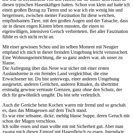
diesen typischen Hasenkäfigen hatten. Schon von klein auf hatte ich
einen großen Bezug zu Tieren und so war ich ein wenig hin und
hergerissen, zwischen meiner Faszination für diese weichen,
empfindsamen Tiere, mit den großen Augen und der Tatsache, dass
sie in diesen engen Kästen leben mussten, die einen so
eigenwilligen, intensiven Geruch verbreiteten. Bei aller Faszination
fühlte es sich nicht recht an.
Mit einer gewissen Scheu und im selben Moment mit Neugier
empfand ich mich in dieser fremden Umgebung leicht verunsichert.
Eine Wohnungseinrichtung, die so ganz anders war, als unser zu
Hause.
Die Aufregung über das Neue war sicher mit einer ersten
Auslandsreise in ein fremdes Land vergleichbar, die eine
Erwachsener tut. Du bist unterwegs, einer anderen Umgebung
ausgesetzt, anderen Gerüchen, anderen Ritualen, du übertrittst
erstmalig gewisse vertraute Grenzen, ganz ohne den Schutz, der
dich für gewöhnlich umgibt. Du bist sehr verletzlich.
Auch die Gerüche beim Kochen waren mir fremd und so geschah
es, dass das Mittagessen auf dem Tisch stand.
Es war eine seltsame, dicke, mehlig blasse Suppe, deren Geruch mir
schon der Magen verschloss.
Ich sollte essen und man wollte mir mit Sicherheit gut. Aber man
zwang mich diesen Eintopf mit Hasenfleisch zu essen. Irgendwie