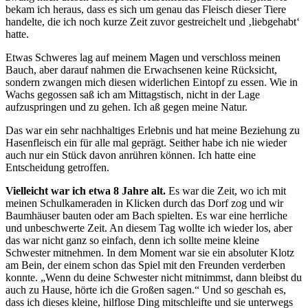
bekam ich heraus, dass es sich um genau das Fleisch dieser Tiere
handelte, die ich noch kurze Zeit zuvor gestreichelt und ‚liebgehabt‘
hatte.
Etwas Schweres lag auf meinem Magen und verschloss meinen
Bauch, aber darauf nahmen die Erwachsenen keine Rücksicht,
sondern zwangen mich diesen widerlichen Eintopf zu essen. Wie in
Wachs gegossen saß ich am Mittagstisch, nicht in der Lage
aufzuspringen und zu gehen. Ich aß gegen meine Natur.
Das war ein sehr nachhaltiges Erlebnis und hat meine Beziehung zu
Hasenfleisch ein für alle mal geprägt. Seither habe ich nie wieder
auch nur ein Stück davon anrühren können. Ich hatte eine
Entscheidung getroffen.
Vielleicht war ich etwa 8 Jahre alt.
Es war die Zeit, wo ich mit
meinen Schulkameraden in Klicken durch das Dorf zog und wir
Baumhäuser bauten oder am Bach spielten. Es war eine herrliche
und unbeschwerte Zeit. An diesem Tag wollte ich wieder los, aber
das war nicht ganz so einfach, denn ich sollte meine kleine
Schwester mitnehmen. In dem Moment war sie ein absoluter Klotz
am Bein, der einem schon das Spiel mit den Freunden verderben
konnte. „Wenn du deine Schwester nicht mitnimmst, dann bleibst du
auch zu Hause, hörte ich die Großen sagen.“ Und so geschah es,
dass ich dieses kleine, hilflose Ding mitschleifte und sie unterwegs