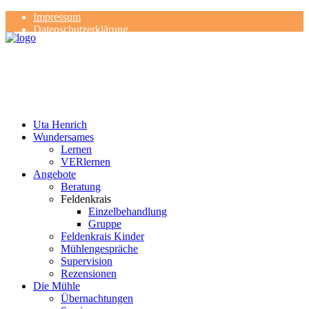
Impressum
Datenschutzerklärung
Kontakt
Rezensionen
Uta Henrich
Wundersames
Lernen
VERlernen
Angebote
Beratung
Feldenkrais
Einzelbehandlung
Gruppe
Feldenkrais Kinder
Mühlengespräche
Supervision
Rezensionen
Die Mühle
Übernachtungen