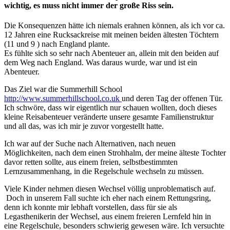
wichtig, es muss nicht immer der große Riss sein.
Die Konsequenzen hätte ich niemals erahnen können, als ich vor ca.
12 Jahren eine Rucksackreise mit meinen beiden ältesten Töchtern
(11 und 9 ) nach England plante.
Es fühlte sich so sehr nach Abenteuer an, allein mit den beiden auf
dem Weg nach England. Was daraus wurde, war und ist ein
Abenteuer.
Das Ziel war die Summerhill School
http://www.summerhillschool.co.uk
und deren Tag der offenen Tür.
Ich schwöre, dass wir eigentlich nur schauen wollten, doch dieses
kleine Reisabenteuer veränderte unsere gesamte Familienstruktur
und all das, was ich mir je zuvor vorgestellt hatte.
Ich war auf der Suche nach Alternativen, nach neuen
Möglichkeiten, nach dem einen Strohhalm, der meine älteste Tochter
davor retten sollte, aus einem freien, selbstbestimmten
Lernzusammenhang, in die Regelschule wechseln zu müssen.
Viele Kinder nehmen diesen Wechsel völlig unproblematisch auf.
Doch in unserem Fall suchte ich eher nach einem Rettungsring,
denn ich konnte mir lebhaft vorstellen, dass für sie als
Legasthenikerin der Wechsel, aus einem freieren Lernfeld hin in
eine Regelschule, besonders schwierig gewesen wäre. Ich versuchte