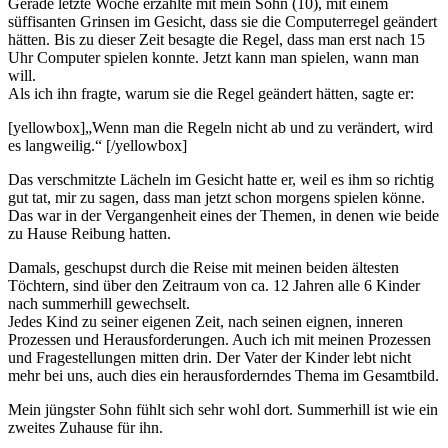
Gerade letzte Woche erzählte mit mein Sohn (10), mit einem
süffisanten Grinsen im Gesicht, dass sie die Computerregel geändert
hätten. Bis zu dieser Zeit besagte die Regel, dass man erst nach 15
Uhr Computer spielen konnte. Jetzt kann man spielen, wann man
will.
Als ich ihn fragte, warum sie die Regel geändert hätten, sagte er:
[yellowbox]„Wenn man die Regeln nicht ab und zu verändert, wird
es langweilig.“ [/yellowbox]
Das verschmitzte Lächeln im Gesicht hatte er, weil es ihm so richtig
gut tat, mir zu sagen, dass man jetzt schon morgens spielen könne.
Das war in der Vergangenheit eines der Themen, in denen wie beide
zu Hause Reibung hatten.
Damals, geschupst durch die Reise mit meinen beiden ältesten
Töchtern, sind über den Zeitraum von ca. 12 Jahren alle 6 Kinder
nach summerhill gewechselt.
Jedes Kind zu seiner eigenen Zeit, nach seinen eignen, inneren
Prozessen und Herausforderungen. Auch ich mit meinen Prozessen
und Fragestellungen mitten drin. Der Vater der Kinder lebt nicht
mehr bei uns, auch dies ein herausforderndes Thema im Gesamtbild.
Mein jüngster Sohn fühlt sich sehr wohl dort. Summerhill ist wie ein
zweites Zuhause für ihn.