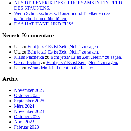
AUS DER FABRIK DES GEHORSAMS IN EIN FELD
DES STAUNENS.
Wenn Schnickschnack, Konsum und Eitelkeiten das
natürliche Lernen übertönen.
DAS HAT HAND UND FUSS
Neueste Kommentare
Uta
zu
Echt jetzt? Es ist Zeit „Nein“ zu sagen.
Uta
zu
Echt jetzt? Es ist Zeit „Nein“ zu sagen.
Klaus Plachetka
zu
Echt jetzt? Es ist Zeit „Nein“ zu sagen.
Gerda Jochim
zu
Echt jetzt? Es ist Zeit „Nein“ zu sagen.
Uta
zu
Wenn dein Kind nicht in die Kita will
Archiv
November 2025
Oktober 2025
September 2025
März 2024
November 2023
Oktober 2023
April 2023
Februar 2023