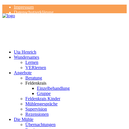
Impressum
Datenschutzerklärung
Kontakt
Rezensionen
Uta Henrich
Wundersames
Lernen
VERlernen
Angebote
Beratung
Feldenkrais
Einzelbehandlung
Gruppe
Feldenkrais Kinder
Mühlengespräche
Supervision
Rezensionen
Die Mühle
Übernachtungen