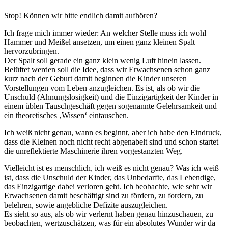
Stop! Können wir bitte endlich damit aufhören?
Ich frage mich immer wieder: An welcher Stelle muss ich wohl
Hammer und Meißel ansetzen, um einen ganz kleinen Spalt
hervorzubringen.
Der Spalt soll gerade ein ganz klein wenig Luft hinein lassen.
Belüftet werden soll die Idee, dass wir Erwachsenen schon ganz
kurz nach der Geburt damit beginnen die Kinder unseren
Vorstellungen vom Leben anzugleichen. Es ist, als ob wir die
Unschuld (Ahnungslosigkeit) und die Einzigartigkeit der Kinder in
einem üblen Tauschgeschäft gegen sogenannte Gelehrsamkeit und
ein theoretisches ‚Wissen‘ eintauschen.
Ich weiß nicht genau, wann es beginnt, aber ich habe den Eindruck,
dass die Kleinen noch nicht recht abgenabelt sind und schon startet
die unreflektierte Maschinerie ihren vorgestanzten Weg.
Vielleicht ist es menschlich, ich weiß es nicht genau? Was ich weiß
ist, dass die Unschuld der Kinder, das Unbedarfte, das Lebendige,
das Einzigartige dabei verloren geht. Ich beobachte, wie sehr wir
Erwachsenen damit beschäftigt sind zu fördern, zu fordern, zu
belehren, sowie angebliche Defizite auszugleichen.
Es sieht so aus, als ob wir verlernt haben genau hinzuschauen, zu
beobachten, wertzuschätzen, was für ein absolutes Wunder wir da