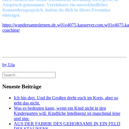
Anspruch genommen. Vereinbare ein unverbindliches
Kennenlerngespräch, indem du dich in dieses Formular
einträgst.
https://wundersameslernen.de.w01e4075.kasserver.com.w01e4075.kas
coaching/
by Uta
Neueste Beiträge
Ich bin drei. Und ihr Großen dreht euch im Kreis, aber so
geht das nicht.
Was es bedeuten kann, wenn ein Kind nicht in den
Kindergarten will. Kindliche Intelligenz ist manchmal leise
und stur.
AUS DER FABRIK DES GEHORSAMS IN EIN FELD
DES STAUNENS.