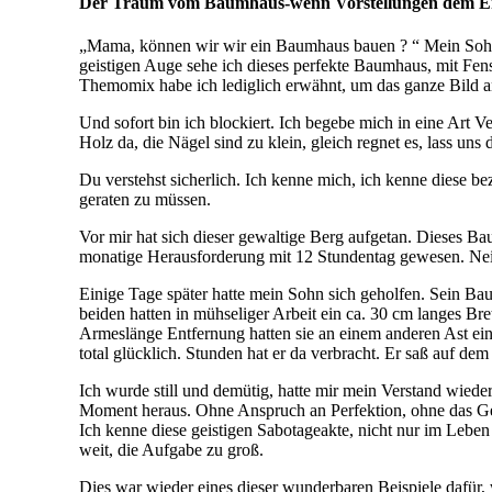
Der Traum vom Baumhaus-wenn Vorstellungen dem E
„Mama, können wir wir ein Baumhaus bauen ? “ Mein Sohn ist
geistigen Auge sehe ich dieses perfekte Baumhaus, mit Fe
Themomix habe ich lediglich erwähnt, um das ganze Bild 
Und sofort bin ich blockiert. Ich begebe mich in eine Art V
Holz da, die Nägel sind zu klein, gleich regnet es, lass un
Du verstehst sicherlich. Ich kenne mich, ich kenne diese be
geraten zu müssen.
Vor mir hat sich dieser gewaltige Berg aufgetan. Dieses B
monatige Herausforderung mit 12 Stundentag gewesen. Nein,
Einige Tage später hatte mein Sohn sich geholfen. Sein Ba
beiden hatten in mühseliger Arbeit ein ca. 30 cm langes Bret
Armeslänge Entfernung hatten sie an einem anderen Ast ein
total glücklich. Stunden hat er da verbracht. Er saß auf dem 
Ich wurde still und demütig, hatte mir mein Verstand wi
Moment heraus. Ohne Anspruch an Perfektion, ohne das Gef
Ich kenne diese geistigen Sabotageakte, nicht nur im Leben
weit, die Aufgabe zu groß.
Dies war wieder eines dieser wunderbaren Beispiele dafür, 