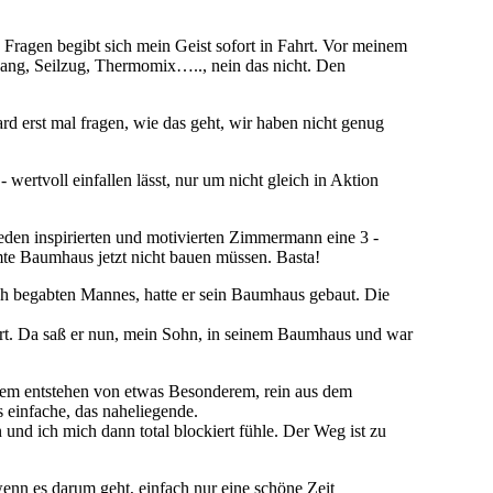
 Fragen begibt sich mein Geist sofort in Fahrt. Vor meinem
gang, Seilzug, Thermomix….., nein das nicht. Den
ard erst mal fragen, wie das geht, wir haben nicht genug
wertvoll einfallen lässt, nur um nicht gleich in Aktion
jeden inspirierten und motivierten Zimmermann eine 3 -
mte Baumhaus jetzt nicht bauen müssen. Basta!
ch begabten Mannes, hatte er sein Baumhaus gebaut. Die
gert. Da saß er nun, mein Sohn, in seinem Baumhaus und war
dem entstehen von etwas Besonderem, rein aus dem
 einfache, das naheliegende.
und ich mich dann total blockiert fühle. Der Weg ist zu
enn es darum geht, einfach nur eine schöne Zeit