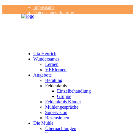
Impressum
Datenschutzerklärung
Kontakt
Rezensionen
Uta Henrich
Wundersames
Lernen
VERlernen
Angebote
Beratung
Feldenkrais
Einzelbehandlung
Gruppe
Feldenkrais Kinder
Mühlengespräche
Supervision
Rezensionen
Die Mühle
Übernachtungen