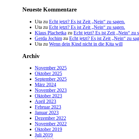
Neueste Kommentare
Uta
zu
Echt jetzt? Es ist Zeit „Nein“ zu sagen.
Uta
zu
Echt jetzt? Es ist Zeit „Nein“ zu sagen.
Klaus Plachetka
zu
Echt jetzt? Es ist Zeit „Nein“ zu 
Gerda Jochim
zu
Echt jetzt? Es ist Zeit „Nein“ zu sa
Uta
zu
Wenn dein Kind nicht in die Kita will
Archiv
November 2025
Oktober 2025
September 2025
März 2024
November 2023
Oktober 2023
April 2023
Februar 2023
Januar 2023
Dezember 2022
November 2022
Oktober 2019
Juli 2019