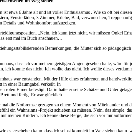
rwachsenen im Weg stehen
 etwa 6 Jahre alt und ist voller Enthusiasmus . Wie so oft bei diesen
nstern, Fensterläden, 3 Zimmer, Küche, Bad, verwunschen, Treppenauf
an Details und Wohnkomfort aufzuzeigen.
erteidigungsposition. „Nein, ich kann jetzt nicht, wir müssen Onkel Erh
s das erst mal im Buch anschauen….
ziehungsstabilisierenden Bemerkungen, die Mutter sich so pädagogisch - 
aumhaus, dass ich vor meinem geistigen Augen gesehen hatte, wäre für 
 ich konnte das nicht. Ich wollte das nicht. Ich wollte dieses verdam
umhaus war entstanden. Mit der Hilfe eines erfahrenen und handwerkli
t in einer Baumgabel verkeilt. In
en roten Eimer befestigt. Darin hatte er seine Schätze und Güter gela
Brett und fertig. Er war glücklich.
eder mal die Notbremse gezogen zu einem Moment von Miteinander und 
ühl ein Wahnsinns -Projekt schieben zu müssen. Nein, das simple, das
 mit meinen Kindern. Ich kenne diese Berge, die sich vor mir auftürmen 
wie es geschehen kann, dass ich selbst komplett im Weg stehen kann, w