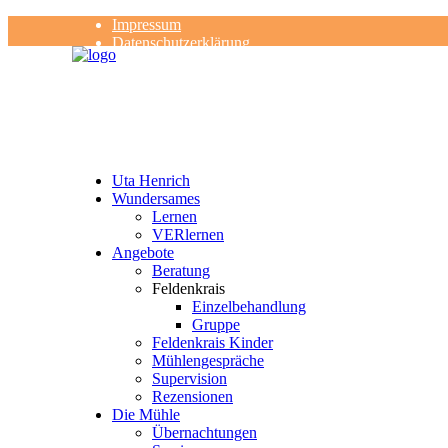
Impressum
Datenschutzerklärung
Kontakt
Rezensionen
Uta Henrich
Wundersames
Lernen
VERlernen
Angebote
Beratung
Feldenkrais
Einzelbehandlung
Gruppe
Feldenkrais Kinder
Mühlengespräche
Supervision
Rezensionen
Die Mühle
Übernachtungen