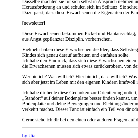
Dasselbe möchten sie für sich selbst in Anspruch nehmen un
Herausforderung an und schulen sich im Seiltanz. Sie schrei
Dazu passt, dass diese Erwachsenen die Eigenarten der Kin
[newsletter]
Diese Erwachsenen bekommen Pickel und Hautausschlag, wen
aus Angst gepflanzter Disziplin, vorherrschen.
Vielmehr haben diese Erwachsenen die Idee, dass Selbstregu
Kindes sich genau darauf aufbauen und entfalten sollte.
Ich habe den Eindruck, dass sich diese Erwachsenen einen 
die Erwachsenen müssen sich etwas zurückerobern, von dem 
Wer bin ich? Was will ich? Hier bin ich, dass will ich? Was
sich aber jetzt im Leben mit den eigenen Kindern kraftvoll
Ich habe dir heute diese Gedanken zur Orientierung notiert
„Standort“ auf deiner Bodenplatte besser finden kannst, um
Bodenplatte und deine Bewegungen und Richtungsänderungen d
verkehrt machst. Dieser Tanz ist einfach ein Teil von dir od
Gerne stehe ich dir bei den einen oder anderen Fragen au
by Uta