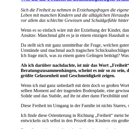
Sich die Freiheit zu nehmen in Erziehungsfragen die eigene 
Leben mit manchen Kindern und die alltäglichen Herausfo
vor allem das schlechte Gewissen und Schuldgefühle hinter 
Wenn es so einfach wäre mit der Erziehung der Kinder, dann 
Ansätze. Manchmal gibt es ja in einem einzigen Haushalt s
Da stellt sich mir ganz unmittelbar die Frage, welchen gute
Umstände und machmal auch tragischen Schicksalsschlägen,
Ich frage mich, was zu einem guten Gelingen beiträgt? Was
Als ich darüber nachdachte, ist mir das Wort „Freihe
Beratungszusammenhängen, scheint es mir so zu sein, das
größte Gelassenheit und Geschmeidigkeit zeigen.
Wenn ich mal ganz unbedarft mit dem doch so großen Wort „Fr
selben Moment auf der tragenden Bodenplatte, eine gewisse 
Solide und das Stabile, auf ihr ist aber dann Flexibilität u
Diese Freiheit im Umgang in der Familie ist nichts Starres, 
Ich finde diese Orientierung in Richtung „Freiheit“ meist 
entwickeln sich selbst in den Prozeß den Kindern ein groß