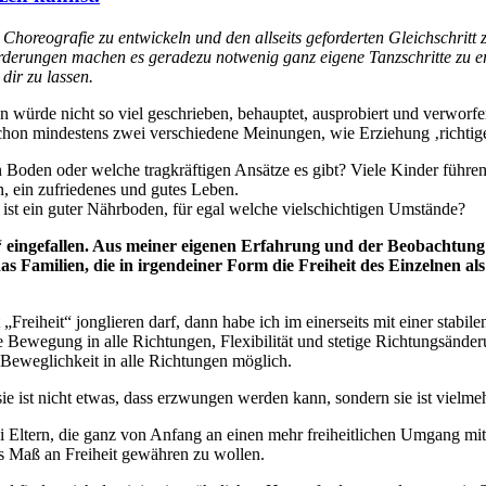
Choreografie zu entwickeln und den allseits geforderten Gleichschritt 
rderungen machen es geradezu notwenig ganz eigene Tanzschritte zu e
dir zu lassen.
würde nicht so viel geschrieben, behauptet, ausprobiert und verworfen.
chon mindestens zwei verschiedene Meinungen, wie Erziehung ‚richtig
n Boden oder welche tragkräftigen Ansätze es gibt? Viele Kinder führen
 ein zufriedenes und gutes Leben.
 ist ein guter Nährboden, für egal welche vielschichtigen Umstände?
it“ eingefallen. Aus meiner eigenen Erfahrung und der Beobachtu
 Familien, die in irgendeiner Form die Freiheit des Einzelnen als 
eiheit“ jonglieren darf, dann habe ich im einerseits mit einer stabilen
Bewegung in alle Richtungen, Flexibilität und stetige Richtungsänderun
nd Beweglichkeit in alle Richtungen möglich.
sie ist nicht etwas, dass erzwungen werden kann, sondern sie ist vielmeh
bei Eltern, die ganz von Anfang an einen mehr freiheitlichen Umgang m
es Maß an Freiheit gewähren zu wollen.