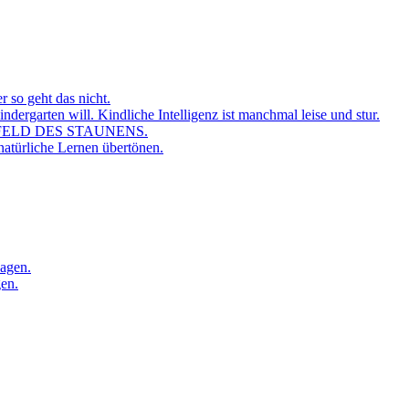
r so geht das nicht.
dergarten will. Kindliche Intelligenz ist manchmal leise und stur.
FELD DES STAUNENS.
atürliche Lernen übertönen.
sagen.
gen.