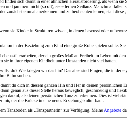
d finden sich damit in einer ähnlichen Herausforderung, als wenn sie 
en und jammern nicht (so oft), sie erlernen Seiltanz. Manchmal fallen 
der zunächst einmal anerkennen und zu beobachten lernen, statt diese 
n sie Kinder in Strukturen wissen, in denen bewusst oder unbewusst
lation in der Beziehung zum Kind eine große Rolle spielen sollte. Sie
Lebensstil erarbeiten, der ein großes Maß an Freiheit im Leben mit de
sie in ihrer eigenen Kindheit unter Umstanden nicht viel hatten.
 willst du? Wie kriegen wir das hin? Das alles sind Fragen, die in der e
 ihre Bahn suchen.
, damit du dich in diesem ganzen Hin und Her in deinen persönlichen Er
 dann genau aus dieser Stelle heraus beweglich, geschmeidig und flexibe
arauf, als deinen persönlichen Tanz zu erkennen. Dies ist viel stärke
er mir, der die Brücke in eine neues Erziehungskultur baut.
f dem Tanzboden als „Tanzpartnerin“ zur Verfügung. Meine
Angebote
da