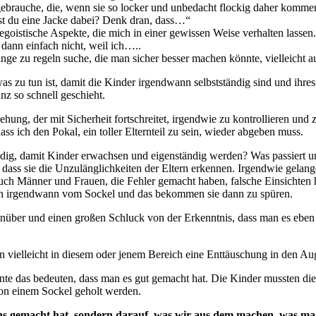
 gebrauche, die, wenn sie so locker und unbedacht flockig daher kommen
ast du eine Jacke dabei? Denk dran, dass…“
oistische Aspekte, die mich in einer gewissen Weise verhalten lassen
s dann einfach nicht, weil ich…..
nge zu regeln suche, die man sicher besser machen könnte, vielleicht au
 was zu tun ist, damit die Kinder irgendwann selbstständig sind und i
z so schnell geschieht.
hung, der mit Sicherheit fortschreitet, irgendwie zu kontrollieren und 
ass ich den Pokal, ein toller Elternteil zu sein, wieder abgeben muss.
dig, damit Kinder erwachsen und eigenständig werden? Was passiert un
, dass sie die Unzulänglichkeiten der Eltern erkennen. Irgendwie gelan
n auch Männer und Frauen, die Fehler gemacht haben, falsche Einsichten
ern irgendwann vom Sockel und das bekommen sie dann zu spüren.
über und einen großen Schluck von der Erkenntnis, dass man es eben g
n vielleicht in diesem oder jenem Bereich eine Enttäuschung in den Aug
e das bedeuten, dass man es gut gemacht hat. Die Kinder mussten die
 von einem Sockel geholt werden.
s gemacht hat, sondern darauf, was wir aus dem machen, was man