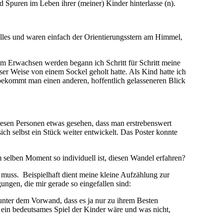
 Spuren im Leben ihrer (meiner) Kinder hinterlasse (n).
alles und waren einfach der Orientierungsstern am Himmel,
nem Erwachsen werden begann ich Schritt für Schritt meine
isser Weise von einem Sockel geholt hatte. Als Kind hatte ich
t bekommt man einen anderen, hoffentlich gelasseneren Blick
iesen Personen etwas gesehen, dass man erstrebenswert
h selbst ein Stück weiter entwickelt. Das Poster konnte
m selben Moment so individuell ist, diesen Wandel erfahren?
n muss. Beispielhaft dient meine kleine Aufzählung zur
ungen, die mir gerade so eingefallen sind:
 unter dem Vorwand, dass es ja nur zu ihrem Besten
 ein bedeutsames Spiel der Kinder wäre und was nicht,