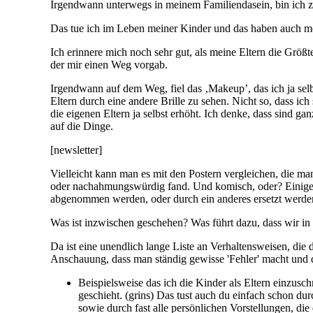
Irgendwann unterwegs in meinem Familiendasein, bin ich zu
Das tue ich im Leben meiner Kinder und das haben auch m
Ich erinnere mich noch sehr gut, als meine Eltern die Grö
der mir einen Weg vorgab.
Irgendwann auf dem Weg, fiel das ‚Makeup’, das ich ja selb
Eltern durch eine andere Brille zu sehen. Nicht so, dass ich
die eigenen Eltern ja selbst erhöht. Ich denke, dass sind g
auf die Dinge.
[newsletter]
Vielleicht kann man es mit den Postern vergleichen, die m
oder nachahmungswürdig fand. Und komisch, oder? Einige Z
abgenommen werden, oder durch ein anderes ersetzt werde
Was ist inzwischen geschehen? Was führt dazu, dass wir in d
Da ist eine unendlich lange Liste an Verhaltensweisen, die
Anschauung, dass man ständig gewisse 'Fehler' macht und da
Beispielsweise das ich die Kinder als Eltern einzusc
geschieht. (grins) Das tust auch du einfach schon d
sowie durch fast alle persönlichen Vorstellungen, die 