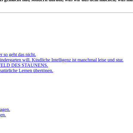
r so geht das nicht.
dergarten will. Kindliche Intelligenz ist manchmal leise und stur.
FELD DES STAUNENS.
atürliche Lernen übertönen.
sagen.
gen.