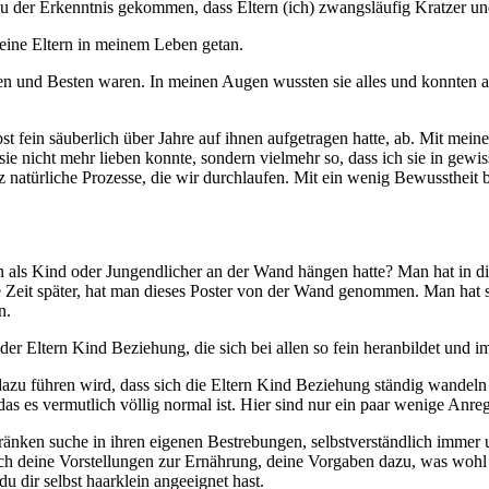
 der Erkenntnis gekommen, dass Eltern (ich) zwangsläufig Kratzer und
eine Eltern in meinem Leben getan.
ßten und Besten waren. In meinen Augen wussten sie alles und konnten 
st fein säuberlich über Jahre auf ihnen aufgetragen hatte, ab. Mit mei
 sie nicht mehr lieben konnte, sondern vielmehr so, dass ich sie in gew
anz natürliche Prozesse, die wir durchlaufen. Mit ein wenig Bewussthei
an als Kind oder Jungendlicher an der Wand hängen hatte? Man hat in d
eit später, hat man dieses Poster von der Wand genommen. Man hat sic
n.
er Eltern Kind Beziehung, die sich bei allen so fein heranbildet und i
 dazu führen wird, dass sich die Eltern Kind Beziehung ständig wandel
s es vermutlich völlig normal ist. Hier sind nur ein paar wenige Anreg
hränken suche in ihren eigenen Bestrebungen, selbstverständlich immer
urch deine Vorstellungen zur Ernährung, deine Vorgaben dazu, was wohl
du dir selbst haarklein angeeignet hast.