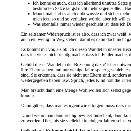
Ich kenne es auch, dass ich allerhand unnütze Sätze
bestimmten Sätze längst nicht mehr sagen sollte: „H
Manchmal sind es auch unbewusste und sicher mehr eg
mich jetzt so und so verhalten würde, aber ich will e
Was ebenfalls immer wieder geschieht ist, dass ich Di
Ein seltsamer Widerspruch ist es also, dass ich zwar weiß,
auch ein wenig im Weg stehen, damit es dann doch nicht gan
Es kommt mir vor, als ob ich diesen Wandel in unserer Bezie
dass ich vieles nicht richtig mache, dass ich Fehler mache, d
Gehört dieser Wandel in der Beziehung dazu? Ist er notwen
ihre Eltern stehen und nur wenige Jahre später geschieht es
sind. Sie erkennen, dass sie nicht nur Eltern sind, sonder
weitergegeben haben usw. Sprich, jedes Kind holt die Elt
Man braucht dann eine Menge Wohlwollen sich selbst gegen
konnte.
Dann gilt es, dass man es irgendwie ertragen muss, dass ma
…und wenn man dann richtig bewusst hinschaut, dann könnt
zu werden. Dies, bis sie vielleicht in einigen Jahren selbst
[yellowbox]
„Es kommt nicht darauf an, was man aus un