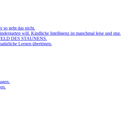
r so geht das nicht.
dergarten will. Kindliche Intelligenz ist manchmal leise und stur.
FELD DES STAUNENS.
atürliche Lernen übertönen.
sagen.
gen.