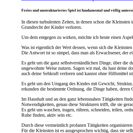
Freies und unstrukturiertes Spiel ist fundamental und völlig unters
In diesen turbulenten Zeiten, in denen schon die Kleinsten i
Grundrecht der Kinder verloren.
Um dem entgegen zu wirken, möchte ich heute einen Aspekt 
Was ist eigentlich der Wert dessen, wenn sich die Kleins
Die Antwort ist so simpel, dass man als Erwachsener, der 
Es geht um die ganz selbstverständlichen Dinge, über die 
ungewohnte Weise nutzen. Sagen wir mal, du hast deine dom
auch deine Sehkraft verloren und kannst ohne Hilfsmittel nic
Es geht um den Umgang des Kindes mit Gewicht, Struktur, G
erkunden die bestimmte Ordnung, die Dinge haben, deren G
Im Haushalt und an den ganz lebensnahen Tätigkeiten finden
Notwendigkeiten, genau diese Strukturen trifft, die sie gera
Es geht um waschen, tragen, rühren, schneiden, teilen, ord
Ruhe finden, aktiv sein etc.
Durch diese vermeintlich profanen Tätigkeiten organisieren
Für die Kleinsten ist es ausgesprochen wichtig, dass sie sel