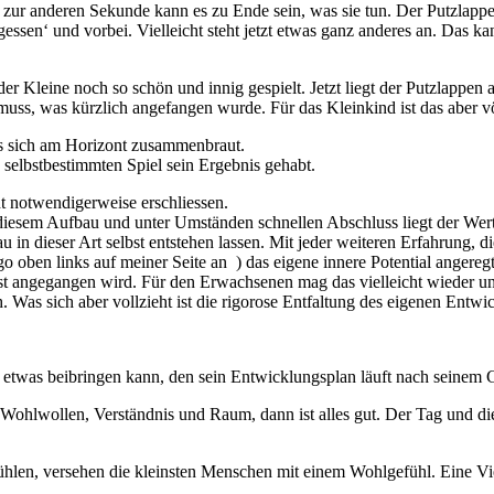
er zur anderen Sekunde kann es zu Ende sein, was sie tun. Der Putzlapp
gessen‘ und vorbei. Vielleicht steht jetzt etwas ganz anderes an. Das ka
r Kleine noch so schön und innig gespielt. Jetzt liegt der Putzlapp
s, was kürzlich angefangen wurde. Für das Kleinkind ist das aber völl
dass sich am Horizont zusammenbraut.
 selbstbestimmten Spiel sein Ergebnis gehabt.
 notwendigerweise erschliessen.
iesem Aufbau und unter Umständen schnellen Abschluss liegt der Wert d
u in dieser Art selbst entstehen lassen. Mit jeder weiteren Erfahrung,
go oben links auf meiner Seite an ) das eigene innere Potential anger
st angegangen wird. Für den Erwachsenen mag das vielleicht wieder un
h. Was sich aber vollzieht ist die rigorose Entfaltung des eigenen Entwi
 etwas beibringen kann, den sein Entwicklungsplan läuft nach seinem 
 Wohlwollen, Verständnis und Raum, dann ist alles gut. Der Tag und die 
fühlen, versehen die kleinsten Menschen mit einem Wohlgefühl. Eine V