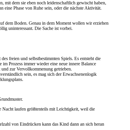
en, mit dem sie eben noch leidenschaftlich gewischt haben,
nn eine Phase von Ruhe sein, oder die nächste Aktivität.
en auf dem Boden. Genau in dem Moment wollen wir erziehen
ig uninteressant. Die Sache ist vorbei.
es freien und selbstbestimmten Spiels. Es entsteht die
 die im Prozess immer wieder eine neue innere Balance
egt und zur Vervollkommenung getrieben.
verständlich sein, es mag sich der Erwachsenenlogik
cklungsplans.
Grundmuster.
Nacht laufen größtenteils mit Leichtigkeit, weil die
ielzahl von Eindrücken kann das Kind dann an sich heran