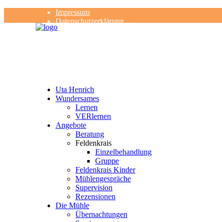
Impressum
Datenschutzerklärung
Kontakt
Rezensionen
Uta Henrich
Wundersames
Lernen
VERlernen
Angebote
Beratung
Feldenkrais
Einzelbehandlung
Gruppe
Feldenkrais Kinder
Mühlengespräche
Supervision
Rezensionen
Die Mühle
Übernachtungen