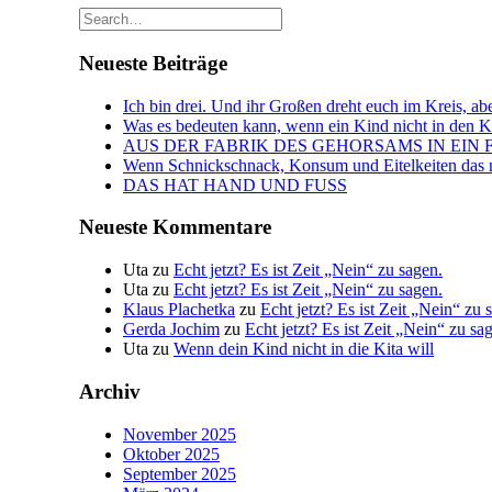
Neueste Beiträge
Ich bin drei. Und ihr Großen dreht euch im Kreis, abe
Was es bedeuten kann, wenn ein Kind nicht in den Kin
AUS DER FABRIK DES GEHORSAMS IN EIN 
Wenn Schnickschnack, Konsum und Eitelkeiten das n
DAS HAT HAND UND FUSS
Neueste Kommentare
Uta
zu
Echt jetzt? Es ist Zeit „Nein“ zu sagen.
Uta
zu
Echt jetzt? Es ist Zeit „Nein“ zu sagen.
Klaus Plachetka
zu
Echt jetzt? Es ist Zeit „Nein“ zu 
Gerda Jochim
zu
Echt jetzt? Es ist Zeit „Nein“ zu sa
Uta
zu
Wenn dein Kind nicht in die Kita will
Archiv
November 2025
Oktober 2025
September 2025