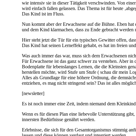
wie intensiv sie in dieser Tätigkeit verschwinden. Von ein
wird einfach fallen gelassen. Das Thema ist für heute ‚abge
Das Kind ist im Fluss.
Nun kommt aber der Erwachsene auf die Bühne. Eben hat de
und dem Kind klarmachen, dass zu Ende gebracht werden mus
Hier steht jetzt die Tür für ein typisches Gewitter offen, 
Das Kind hat seinen Lerneffekt gehabt, es hat im freien und
Was auch immer das war, muss sich dem Erwachsenen nicht
Für Erwachsene ist das ganz schwer zu verstehen. Aber in d
Bodenplatte für lebenslanges Lernen, die die Kleinsten gena
herstellen möchte, wird Stufe um Stufe ( schau dir mein Lo
Alles als Grundlage für eine höhere Ordnung, die demnäch
entziehen, es mag nicht stringend sein? Das ist alles möglic
[newsletter]
Es ist noch immer eine Zeit, indem niemand dem Kleinkind
Wenn es für diesen Plan eine liebevolle Unterstützung gibt,
innersten Bedürfnisse genährt werden.
Erlebnisse, die sich für den Gesamtorganismus stimmig an
lassen und diese können verdaut und integriert werden.