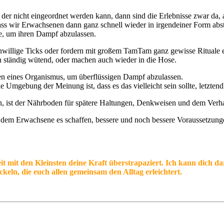
, der nicht eingeordnet werden kann, dann sind die Erlebnisse zwar da, a
ass wir Erwachsenen dann ganz schnell wieder in irgendeiner Form abst
e, um ihren Dampf abzulassen.
enwillige Ticks oder fordern mit großem TamTam ganz gewisse Rituale ein
n ständig wütend, oder machen auch wieder in die Hose.
lten eines Organismus, um überflüssigen Dampf abzulassen.
e Umgebung der Meinung ist, dass es das vielleicht sein sollte, letzten
sen, ist der Nährboden für spätere Haltungen, Denkweisen und dem Ver
n dem Erwachsene es schaffen, bessere und noch bessere Voraussetzung
eit mit den Kleinsten deine Kraft überstrapaziert. Ich kann dich d
eln, die euch allen gemeinsam den Alltag erleichtert.