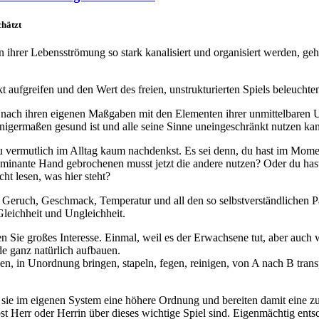
chätzt
n ihrer Lebensströmung so stark kanalisiert und organisiert werden, geht
aufgreifen und den Wert des freien, unstrukturierten Spiels beleuchte
ten nach ihren eigenen Maßgaben mit den Elementen ihrer unmittelbare
einigermaßen gesund ist und alle seine Sinne uneingeschränkt nutzen k
du vermutlich im Alltag kaum nachdenkst. Es sei denn, du hast im Mom
inante Hand gebrochenen musst jetzt die andere nutzen? Oder du hast Ko
ht lesen, was hier steht?
eruch, Geschmack, Temperatur und all den so selbstverständlichen Par
leichheit und Ungleichheit.
 Sie großes Interesse. Einmal, weil es der Erwachsene tut, aber auch w
de ganz natürlich aufbauen.
nen, in Unordnung bringen, stapeln, fegen, reinigen, von A nach B tran
 sie im eigenen System eine höhere Ordnung und bereiten damit eine zu
bst Herr oder Herrin über dieses wichtige Spiel sind. Eigenmächtig ents