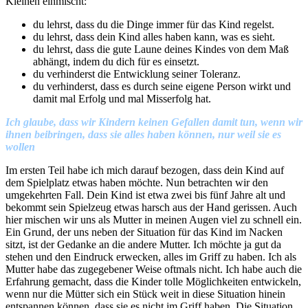
Kleinen einmischt:
du lehrst, dass du die Dinge immer für das Kind regelst.
du lehrst, dass dein Kind alles haben kann, was es sieht.
du lehrst, dass die gute Laune deines Kindes von dem Maß
abhängt, indem du dich für es einsetzt.
du verhinderst die Entwicklung seiner Toleranz.
du verhinderst, dass es durch seine eigene Person wirkt und
damit mal Erfolg und mal Misserfolg hat.
Ich glaube, dass wir Kindern keinen Gefallen damit tun, wenn wir
ihnen beibringen, dass sie alles haben können, nur weil sie es
wollen
Im ersten Teil habe ich mich darauf bezogen, dass dein Kind auf
dem Spielplatz etwas haben möchte. Nun betrachten wir den
umgekehrten Fall. Dein Kind ist etwa zwei bis fünf Jahre alt und
bekommt sein Spielzeug etwas harsch aus der Hand gerissen. Auch
hier mischen wir uns als Mutter in meinen Augen viel zu schnell ein.
Ein Grund, der uns neben der Situation für das Kind im Nacken
sitzt, ist der Gedanke an die andere Mutter. Ich möchte ja gut da
stehen und den Eindruck erwecken, alles im Griff zu haben. Ich als
Mutter habe das zugegebener Weise oftmals nicht. Ich habe auch die
Erfahrung gemacht, dass die Kinder tolle Möglichkeiten entwickeln,
wenn nur die Mütter sich ein Stück weit in diese Situation hinein
entspannen können, dass sie es nicht im Griff haben. Die Situation