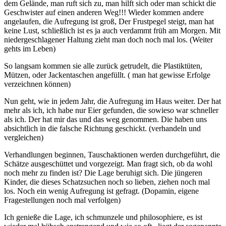
dem Gelände, man ruft sich zu, man hilft sich oder man schickt die
Geschwister auf einen anderen Weg!!! Wieder kommen andere
angelaufen, die Aufregung ist groß, Der Frustpegel steigt, man hat
keine Lust, schließlich ist es ja auch verdammt früh am Morgen. Mit
niedergeschlagener Haltung zieht man doch noch mal los. (Weiter
gehts im Leben)
So langsam kommen sie alle zurück getrudelt, die Plastiktüten,
Mützen, oder Jackentaschen angefüllt. ( man hat gewisse Erfolge
verzeichnen können)
Nun geht, wie in jedem Jahr, die Aufregung im Haus weiter. Der hat
mehr als ich, ich habe nur Eier gefunden, die sowieso war schneller
als ich. Der hat mir das und das weg genommen. Die haben uns
absichtlich in die falsche Richtung geschickt. (verhandeln und
vergleichen)
Verhandlungen beginnen, Tauschaktionen werden durchgeführt, die
Schätze ausgeschüttet und vorgezeigt. Man fragt sich, ob da wohl
noch mehr zu finden ist? Die Lage beruhigt sich. Die jüngeren
Kinder, die dieses Schatzsuchen noch so lieben, ziehen noch mal
los. Noch ein wenig Aufregung ist gefragt. (Dopamin, eigene
Fragestellungen noch mal verfolgen)
Ich genieße die Lage, ich schmunzele und philosophiere, es ist