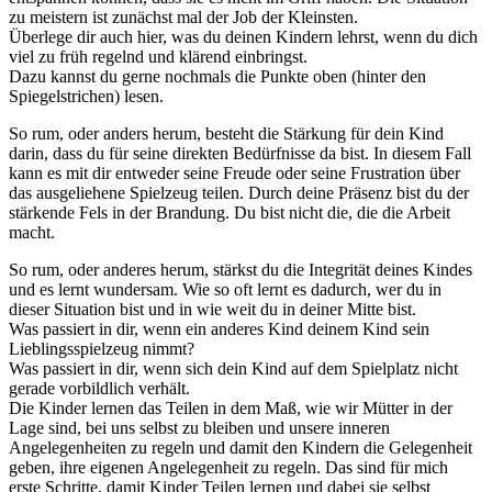
zu meistern ist zunächst mal der Job der Kleinsten.
Überlege dir auch hier, was du deinen Kindern lehrst, wenn du dich
viel zu früh regelnd und klärend einbringst.
Dazu kannst du gerne nochmals die Punkte oben (hinter den
Spiegelstrichen) lesen.
So rum, oder anders herum, besteht die Stärkung für dein Kind
darin, dass du für seine direkten Bedürfnisse da bist. In diesem Fall
kann es mit dir entweder seine Freude oder seine Frustration über
das ausgeliehene Spielzeug teilen. Durch deine Präsenz bist du der
stärkende Fels in der Brandung. Du bist nicht die, die die Arbeit
macht.
So rum, oder anderes herum, stärkst du die Integrität deines Kindes
und es lernt wundersam. Wie so oft lernt es dadurch, wer du in
dieser Situation bist und in wie weit du in deiner Mitte bist.
Was passiert in dir, wenn ein anderes Kind deinem Kind sein
Lieblingsspielzeug nimmt?
Was passiert in dir, wenn sich dein Kind auf dem Spielplatz nicht
gerade vorbildlich verhält.
Die Kinder lernen das Teilen in dem Maß, wie wir Mütter in der
Lage sind, bei uns selbst zu bleiben und unsere inneren
Angelegenheiten zu regeln und damit den Kindern die Gelegenheit
geben, ihre eigenen Angelegenheit zu regeln. Das sind für mich
erste Schritte, damit Kinder Teilen lernen und dabei sie selbst