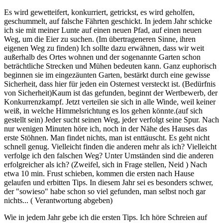
Es wird gewetteifert, konkurriert, getrickst, es wird geholfen,
geschummelt, auf falsche Fährten geschickt. In jedem Jahr schicke
ich sie mit meiner Lunte auf einen neuen Pfad, auf einen neuen
Weg, um die Eier zu suchen. (Im übertrageneren Sinne, ihren
eigenen Weg zu finden) Ich sollte dazu erwähnen, dass wir weit
außerhalb des Ortes wohnen und der sogenannte Garten schon
beträchtliche Strecken und Mühen bedeuten kann. Ganz euphorisch
beginnen sie im eingezäunten Garten, bestärkt durch eine gewisse
Sicherheit, dass hier für jeden ein Osternest versteckt ist. (Bedürfnis
von Sicherheit)Kaum ist das gefunden, beginnt der Wertbewerb, der
Konkurrenzkampf. Jetzt verteilen sie sich in alle Winde, weil keiner
weiß, in welche Himmelsrichtung es los gehen könnte.(auf sich
gestellt sein) Jeder sucht seinen Weg, jeder verfolgt seine Spur. Nach
nur wenigen Minuten höre ich, noch in der Nähe des Hauses das
erste Stöhnen. Man findet nichts, man ist enttäuscht. Es geht nicht
schnell genug. Vielleicht finden die anderen mehr als ich? Vielleicht
verfolge ich den falschen Weg? Unter Umständen sind die anderen
erfolgreicher als ich? (Zweifel, sich in Frage stellen, Neid ) Nach
etwa 10 min. Frust schieben, kommen die ersten nach Hause
gelaufen und erbitten Tips. In diesem Jahr sei es besonders schwer,
der "sowieso" habe schon so viel gefunden, man selbst noch gar
nichts... ( Verantwortung abgeben)
Wie in jedem Jahr gebe ich die ersten Tips. Ich höre Schreien auf