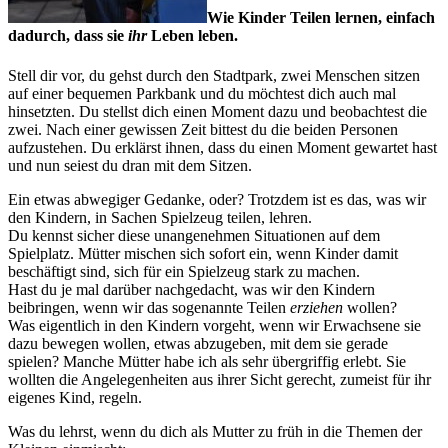
Wie Kinder Teilen lernen, einfach
dadurch, dass sie
ihr
Leben leben.
Stell dir vor, du gehst durch den Stadtpark, zwei Menschen sitzen
auf einer bequemen Parkbank und du möchtest dich auch mal
hinsetzten. Du stellst dich einen Moment dazu und beobachtest die
zwei. Nach einer gewissen Zeit bittest du die beiden Personen
aufzustehen. Du erklärst ihnen, dass du einen Moment gewartet hast
und nun seiest du dran mit dem Sitzen.
Ein etwas abwegiger Gedanke, oder? Trotzdem ist es das, was wir
den Kindern, in Sachen Spielzeug teilen, lehren.
Du kennst sicher diese unangenehmen Situationen auf dem
Spielplatz. Mütter mischen sich sofort ein, wenn Kinder damit
beschäftigt sind, sich für ein Spielzeug stark zu machen.
Hast du je mal darüber nachgedacht, was wir den Kindern
beibringen, wenn wir das sogenannte Teilen
erziehen
wollen?
Was eigentlich in den Kindern vorgeht, wenn wir Erwachsene sie
dazu bewegen wollen, etwas abzugeben, mit dem sie gerade
spielen? Manche Mütter habe ich als sehr übergriffig erlebt. Sie
wollten die Angelegenheiten aus ihrer Sicht gerecht, zumeist für ihr
eigenes Kind, regeln.
Was du lehrst, wenn du dich als Mutter zu früh in die Themen der