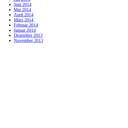
Juni 2014
Mai 2014
April 2014
März 2014
Februar 2014
Januar 2014
Dezember 2013
November 2013
Oktober 2013
Kategorien
Allgemein
Babys
Bildung
Eltern
Erziehung
freies Lernen
Kinder
Kindergarten
Lernen
Lernkultur
Natur
Neue Zeit