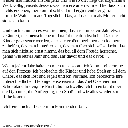
wieder mal hübsch anstrengend und wie so oft , liegt der sogenannte
Wert, völlig jenseits dessen,was man erwarten würde. Hier lässt sich
nichts erziehen, hier kommt schlicht und ergreifend der ganz
normale Wahnsinn ans Tageslicht. Das, auf das man als Mutter nicht
stolz sein kann.
Und doch kann ich es wahrnehmen, dass sich in jedem Jahr etwas
verändert, das menschliche und natürliche durchscheint. Das die
Kinder gelassener werden, dass die großen beginnen den kleineren
zu helfen, das man hinterher teilt, das man über sich selbst lacht, das
man sich nicht so ernst nimmt, das bei all dem Freude herrschst,
genau wie letztes Jahr und das Jahr davor und das davor.....
Wie in jedem Jahr halte ich mich raus, so gut ich kann und vertraue
auf den Prozess, ich beobachte die Kinder und habe Spaß an all dem
Chaos, das sich löst und regelt und ich vertraue. Ich beobachte ihre
unterschiedlichen Herangehensweisen an das Ziel Ostereier und
Schokolade finden,ihre Frustrationsschwelle. Ich bin erstaunt über
die Dynamik, die Aufregung, den Spaß und wie alles wieder zur
Ruhe kommt.
Ich freue mich auf Ostern im kommenden Jahr.
www.wundersameslernen.de