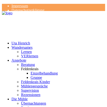
Impressum
Datenschutzerklärung
Kontakt
Rezensionen
Uta Henrich
Wundersames
Lernen
VERlernen
Angebote
Beratung
Feldenkrais
Einzelbehandlung
Gruppe
Feldenkrais Kinder
Mühlengespräche
Supervision
Rezensionen
Die Mühle
Übernachtungen