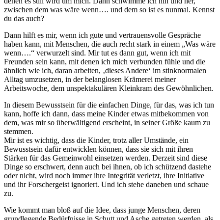
denen es still wird um mich. Dann schwimme ich hin und her,
zwischen dem was wäre wenn…. und dem so ist es nunmal. Kennst
du das auch?
Dann hilft es mir, wenn ich gute und vertrauensvolle Gespräche
haben kann, mit Menschen, die auch recht stark in einem „Was wäre
wenn….“ verwurzelt sind. Mir tut es dann gut, wenn ich mit
Freunden sein kann, mit denen ich mich verbunden fühle und die
ähnlich wie ich, daran arbeiten, ‚dieses Andere‘ im stinknormalen
Alltag umzusetzen, in der belanglosen Krämerei meiner
Arbeitswoche, dem unspektakulären Kleinkram des Gewöhnlichen.
In diesem Bewusstsein für die einfachen Dinge, für das, was ich tun
kann, hoffe ich dann, dass meine Kinder etwas mitbekommen von
dem, was mir so überwältigend erscheint, in seiner Größe kaum zu
stemmen.
Mir ist es wichtig, dass die Kinder, trotz aller Umstände, ein
Bewusstsein dafür entwicklen können, dass sie sich mit ihren
Stärken für das Gemeinwohl einsetzen werden. Derzeit sind diese
Dinge so erschwert, denn auch bei ihnen, ob ich schützend dastehe
oder nicht, wird noch immer ihre Integrität verletzt, ihre Initiative
und ihr Forschergeist ignoriert. Und ich stehe daneben und schaue
zu.
Wie kommt man bloß auf die Idee, dass junge Menschen, deren
grundlegende Bedürfnisse in Schutt und Asche getreten werden, als