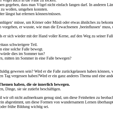
 Vogel auch in die Falle zu locken.
tehen gegeben, dass man Vögel nicht einfach fangen darf. In anderen Län
n zu wollen, umgehen konnten.
lter längst hat erlernen können/müssen.
‚anlügen‘ müsse, um Körner oder Müsli oder etwas ähnliches zu bekomme
sch vorgehen, er wusste, wie man die Erwachsenen ‚beeinflussen‘ muss,
ls er sich wieder mit der Hand voller Kerne, auf den Weg zu seiner Fal
itaus schwierigere Teil.
n eine solche Falle bewegt.
l würde dies im Sommer tun?
rn, mitten im Sommer in eine Falle bewegen?
eduldig gewesen sein? Wird er die Falle zurückgelassen haben können
ten Tag vergessen haben?Wird er ein ganz anderes Thema und eine an
 Themen haben, die sie innerlich bewegen.
n, Dinge, sie sie zutiefst beschäftigen.
il wir oft nicht aufmerksam genug sind, um diese Feinheiten zu beobac
 fein abgestimmt, um diese Formen von wundersamem Lernen überhau
oder frühe Bildung wichtig sei.