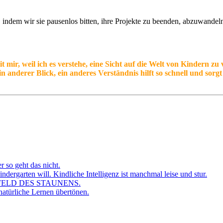
, indem wir sie pausenlos bitten, ihre Projekte zu beenden, abzuwandeln
ir, weil ich es verstehe, eine Sicht auf die Welt von Kindern zu v
n anderer Blick, ein anderes Verständnis hilft so schnell und sorg
r so geht das nicht.
dergarten will. Kindliche Intelligenz ist manchmal leise und stur.
FELD DES STAUNENS.
atürliche Lernen übertönen.