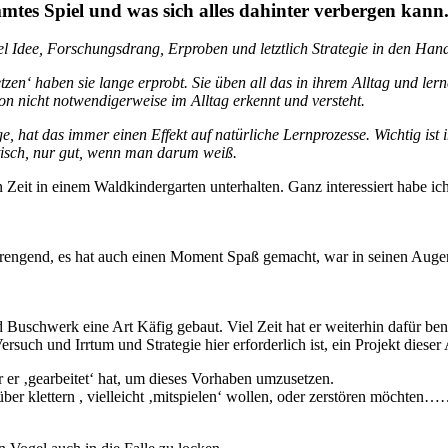
mmtes Spiel und was sich alles dahinter verbergen kann
l Idee, Forschungsdrang, Erproben und letztlich Strategie in den Hand
tzen‘ haben sie lange erprobt. Sie üben all das in ihrem Alltag und ler
on nicht notwendigerweise im Alltag erkennt und versteht.
e, hat das immer einen Effekt auf natürliche Lernprozesse. Wichtig is
tisch, nur gut, wenn man darum weiß.
eit in einem Waldkindergarten unterhalten. Ganz interessiert habe ich 
rengend, es hat auch einen Moment Spaß gemacht, war in seinen Augen 
Buschwerk eine Art Käfig gebaut. Viel Zeit hat er weiterhin dafür benö
Versuch und Irrtum und Strategie hier erforderlich ist, ein Projekt die
r er ‚gearbeitet‘ hat, um dieses Vorhaben umzusetzen.
über klettern , vielleicht ‚mitspielen‘ wollen, oder zerstören möchten