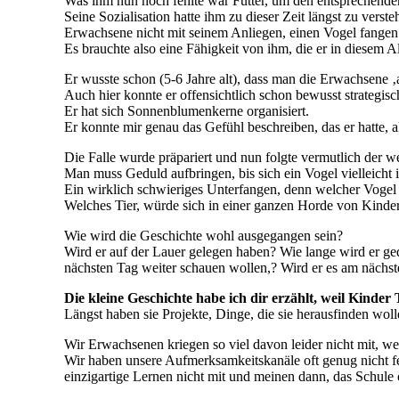
Was ihm nun noch fehlte war Futter, um den entsprechenden
Seine Sozialisation hatte ihm zu dieser Zeit längst zu vers
Erwachsene nicht mit seinem Anliegen, einen Vogel fange
Es brauchte also eine Fähigkeit von ihm, die er in diesem A
Er wusste schon (5-6 Jahre alt), dass man die Erwachsene 
Auch hier konnte er offensichtlich schon bewusst strategi
Er hat sich Sonnenblumenkerne organisiert.
Er konnte mir genau das Gefühl beschreiben, das er hatte, a
Die Falle wurde präpariert und nun folgte vermutlich der we
Man muss Geduld aufbringen, bis sich ein Vogel vielleicht i
Ein wirklich schwieriges Unterfangen, denn welcher Voge
Welches Tier, würde sich in einer ganzen Horde von Kinde
Wie wird die Geschichte wohl ausgegangen sein?
Wird er auf der Lauer gelegen haben? Wie lange wird er g
nächsten Tag weiter schauen wollen,? Wird er es am nächs
Die kleine Geschichte habe ich dir erzählt, weil Kinder
Längst haben sie Projekte, Dinge, die sie herausfinden wolle
Wir Erwachsenen kriegen so viel davon leider nicht mit, we
Wir haben unsere Aufmerksamkeitskanäle oft genug nicht
einzigartige Lernen nicht mit und meinen dann, das Schule 