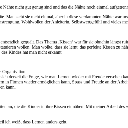
die Nähte nicht gut genug sind und das die Nähte noch einmal aufgetre
te. Man sieht sie nicht einmal, aber in diese verdammten Nähte war urs
trengung, Wohlwollen der Anleiterin, Selbstwertgefühl und vieles mehr 
ntsetzlich gequält. Das Thema ‚Kissen‘ war für sie ohnehin längst ruin
atuieren wollen. Man wollte, dass sie lernt, das perfekte Kissen zu n
 des Kindes hat man nicht erkannt.
 Organisation.
n sich derzeit die Frage, wie man Lernen wieder mit Freude versehen 
n in Firmen wieder ermöglichen kann, Spass und Freude an der Arbeit 
den kann.
äten an, die die Kinder in ihre Kissen einnähen. Mit meiner Arbeit des
eil ich weiß, dass Lernen anders geht.