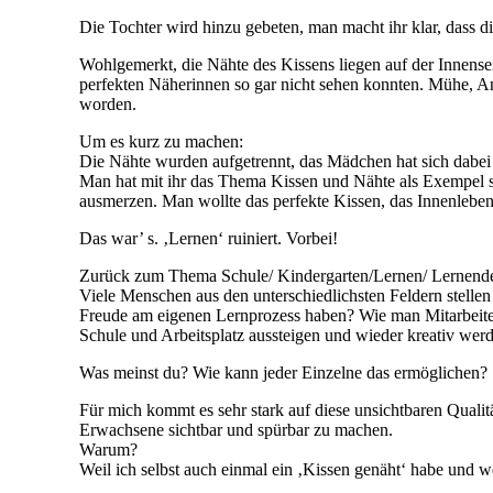
Die Tochter wird hinzu gebeten, man macht ihr klar, dass 
Wohlgemerkt, die Nähte des Kissens liegen auf der Innensei
perfekten Näherinnen so gar nicht sehen konnten. Mühe, Ans
worden.
Um es kurz zu machen:
Die Nähte wurden aufgetrennt, das Mädchen hat sich dabei e
Man hat mit ihr das Thema Kissen und Nähte als Exempel st
ausmerzen. Man wollte das perfekte Kissen, das Innenleben
Das war’ s. ‚Lernen‘ ruiniert. Vorbei!
Zurück zum Thema Schule/ Kindergarten/Lernen/ Lernende
Viele Menschen aus den unterschiedlichsten Feldern stelle
Freude am eigenen Lernprozess haben? Wie man Mitarbeiter
Schule und Arbeitsplatz aussteigen und wieder kreativ wer
Was meinst du? Wie kann jeder Einzelne das ermöglichen?
Für mich kommt es sehr stark auf diese unsichtbaren Qualit
Erwachsene sichtbar und spürbar zu machen.
Warum?
Weil ich selbst auch einmal ein ‚Kissen genäht‘ habe und w