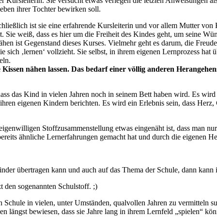
 Kursleiterin. Sie versucht etwas verlegen die letzten Anweisungen als
eben ihrer Tochter bewirken soll.
chließlich ist sie eine erfahrende Kursleiterin und vor allem Mutter von
 Sie weiß, dass es hier um die Freiheit des Kindes geht, um seine Wün
 nähen ist Gegenstand dieses Kurses. Vielmehr geht es darum, die Freu
 sich ‚lernen‘ vollzieht. Sie selbst, in ihrem eigenen Lernprozess hat 
eln.
e Kissen nähen lassen. Das bedarf einer völlig anderen Herangehen
ass das Kind in vielen Jahren noch in seinem Bett haben wird. Es wird 
 ihren eigenen Kindern berichten. Es wird ein Erlebnis sein, dass Herz
er eigenwilligen Stoffzusammenstellung etwas eingenäht ist, dass man n
bereits ähnliche Lernerfahrungen gemacht hat und durch die eigenen H
inder übertragen kann und auch auf das Thema der Schule, dann kann 
t den sogenannten Schulstoff. ;)
en Schule in vielen, unter Umständen, qualvollen Jahren zu vermitteln s
 längst bewiesen, dass sie Jahre lang in ihrem Lernfeld „spielen“ könn