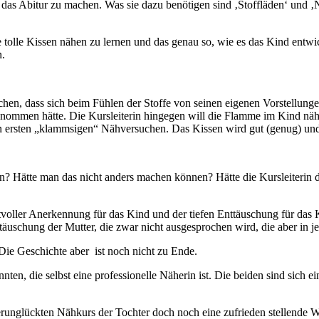
d das Abitur zu machen. Was sie dazu benötigen sind ‚Stoffläden‘ und ‚
iese tolle Kissen nähen zu lernen und das genau so, wie es das Kind entw
n.
n, dass sich beim Fühlen der Stoffe von seinen eigenen Vorstellungen h
enommen hätte. Die Kursleiterin hingegen will die Flamme im Kind näh
den ersten „klammsigen“ Nähversuchen. Das Kissen wird gut (genug) und 
ben? Hätte man das nicht anders machen können? Hätte die Kursleiterin 
ller Anerkennung für das Kind und der tiefen Enttäuschung für das Ki
täuschung der Mutter, die zwar nicht ausgesprochen wird, die aber in je
 Die Geschichte aber ist noch nicht zu Ende.
en, die selbst eine professionelle Näherin ist. Die beiden sind sich ein
runglückten Nähkurs der Tochter doch noch eine zufrieden stellende 