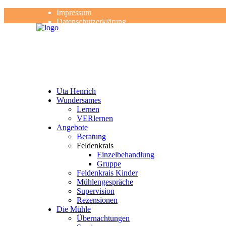
Impressum
Datenschutzerklärung
Kontakt
Rezensionen
Uta Henrich
Wundersames
Lernen
VERlernen
Angebote
Beratung
Feldenkrais
Einzelbehandlung
Gruppe
Feldenkrais Kinder
Mühlengespräche
Supervision
Rezensionen
Die Mühle
Übernachtungen