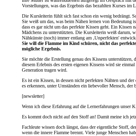
Ihre Mutter ist währenddessen aufgeregt im Gespräch mit der
Vorstellungen, was das Ergebnis das bezahlten Kurses im L
Die Kursleiterin fühlt sich fast schon ein wenig bedrängt. S
Sie weiß um das, was beim Nähen lernen von Bedeutung ist.
dass es gar nicht um das perfekte Kissen geht. Ein Kissen
Mädchens zu unterstützten. Die Kursleiterin weiß darum, wie
Nähkünste (noch) immer entlang am ‚Unperfekten' entwick
Sie will die Flamme im Kind schüren, nicht das perfekt
mögliche Ergebnis.
Sie möchte die Erstellung genau des Kissens unterstützen, d
diesem Erlebnis des ersten eigenen Kissens wird sie einmal
Generation tragen wird.
Es ist ein Kissen, in dessen nicht perfekten Nähten und d
es erkennen, unter Umständen ein liebevoller Mensch, der 
[newsletter]
Wenn ich diese Erfahrung auf die Lernerfahrungen unser K
Es kommt doch nicht auf den Stoff an! Damit meine ich jetz
Fachleute wissen doch längst, dass der eigentliche Stoff, d
wenn die innere Flamme brennt. Viele junge Menschen haben