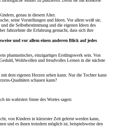
 fürsorgliche Mutter zu platzieren. Denn sie hat konkrete
 Kindern, genau in diesem Alter.
sche, seine Vorstellungen und Ideen. Vor allem weiß sie,
de und die Selbstbestimmung und die eigenen Ideen des
über Jahrzehnte die Erfahrung gemacht, dass sich ihre
sweise und vor allem einen anderen Blick auf jedes
ein phantastisches, einzigartiges Erstlingswerk sein. Von
, Geduld, Wohlwollen und freudvolles Lernen in die nächste
ur mit dem eigenen Herzen sehen kann. Nur die Tochter kann
erzens-Qualitäten schauen kann?
ich im wahrsten Sinne des Wortes sagen:
ucht, von Kindern in kürzester Zeit gelernt werden kann,
en und es ihnen trotzdem möglich ist, beispielsweise den