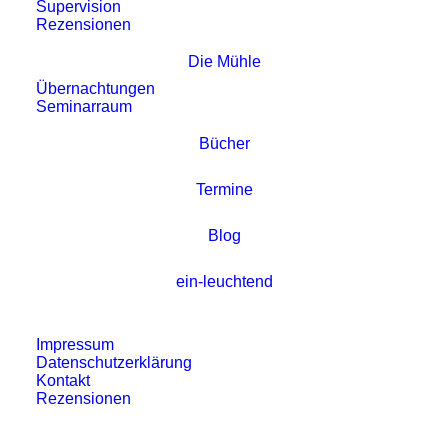
Supervision
Rezensionen
Die Mühle
Übernachtungen
Seminarraum
Bücher
Termine
Stell dir mal vor Bildung
Blog
könnte mit Individualtät
umgehen.
ein-leuchtend
Impressum
Datenschutzerklärung
Kontakt
Rezensionen