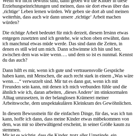
Wenn wir nicht bewusst sind, dann geben wir die Kinder in diese
Erziehungseinrichtungen und meinen, dass sie dort etwas über das
‚richtige‘ Leben lernen würden. Wir geben sie dort ab und meinen
weiterhin, dass auch wir dann unsere ‚richtige‘ Arbeit machen
würden?
Die richtige Arbeit bedeutet für mich derzeit, diesem Irrsinn etwas
entgegen zusetzten und ich gestehe, wie schon oben erwähnt, dass
ich manchmal etwas müde werde. Das sind dann die Zeiten, in
denen es still wird um mich. Dann schwimme ich hin und her,
zwischen dem was wäre wenn…. und dem so ist es nunmal. Kennst
du das auch?
Dann hilft es mir, wenn ich gute und vertrauensvolle Gespräche
haben kann, mit Menschen, die auch recht stark in einem „Was wäre
wenn….“ verwurzelt sind. Mir tut es dann gut, wenn ich mit
Freunden sein kann, mit denen ich mich verbunden fühle und die
ähnlich wie ich, daran arbeiten, ‚dieses Andere‘ im stinknormalen
Alltag umzusetzen, in der belanglosen Krämerei meiner
Arbeitswoche, dem unspektakulären Kleinkram des Gewöhnlichen.
In diesem Bewusstsein für die einfachen Dinge, für das, was ich tun
kann, hoffe ich dann, dass meine Kinder etwas mitbekommen von
dem, was mir so überwältigend erscheint, in seiner Größe kaum zu
stemmen.
Mir ist es wichtig, dass die Kinder, trotz aller Umstände, ein