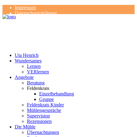
Impressum
Datenschutzerklärung
Kontakt
Rezensionen
Uta Henrich
Wundersames
Lernen
VERlernen
Angebote
Beratung
Feldenkrais
Einzelbehandlung
Gruppe
Feldenkrais Kinder
Mühlengespräche
Supervision
Rezensionen
Die Mühle
Übernachtungen