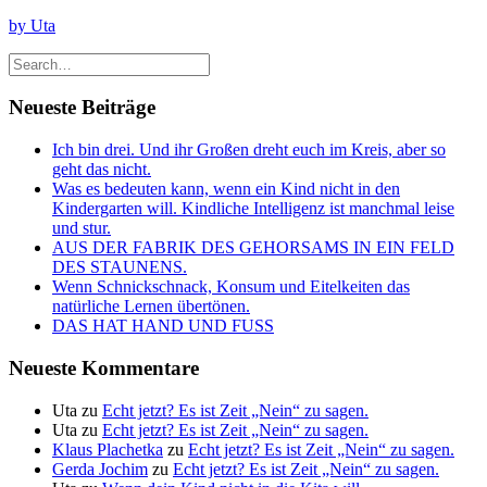
by Uta
Neueste Beiträge
Ich bin drei. Und ihr Großen dreht euch im Kreis, aber so
geht das nicht.
Was es bedeuten kann, wenn ein Kind nicht in den
Kindergarten will. Kindliche Intelligenz ist manchmal leise
und stur.
AUS DER FABRIK DES GEHORSAMS IN EIN FELD
DES STAUNENS.
Wenn Schnickschnack, Konsum und Eitelkeiten das
natürliche Lernen übertönen.
DAS HAT HAND UND FUSS
Neueste Kommentare
Uta
zu
Echt jetzt? Es ist Zeit „Nein“ zu sagen.
Uta
zu
Echt jetzt? Es ist Zeit „Nein“ zu sagen.
Klaus Plachetka
zu
Echt jetzt? Es ist Zeit „Nein“ zu sagen.
Gerda Jochim
zu
Echt jetzt? Es ist Zeit „Nein“ zu sagen.