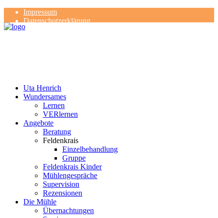
Impressum
Datenschutzerklärung
Kontakt
Rezensionen
Uta Henrich
Wundersames
Lernen
VERlernen
Angebote
Beratung
Feldenkrais
Einzelbehandlung
Gruppe
Feldenkrais Kinder
Mühlengespräche
Supervision
Rezensionen
Die Mühle
Übernachtungen