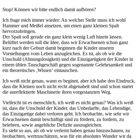
Stop! Können wir bitte endlich damit aufhören?
Ich frage mich immer wieder: An welcher Stelle muss ich wohl
Hammer und Meißel ansetzen, um einen ganz kleinen Spalt
hervorzubringen.
Der Spalt soll gerade ein ganz klein wenig Luft hinein lassen.
Belüftet werden soll die Idee, dass wir Erwachsenen schon ganz
kurz nach der Geburt damit beginnen die Kinder unseren
Vorstellungen vom Leben anzugleichen. Es ist, als ob wir die
Unschuld (Ahnungslosigkeit) und die Einzigartigkeit der Kinder in
einem üblen Tauschgeschäft gegen sogenannte Gelehrsamkeit und
ein theoretisches ‚Wissen‘ eintauschen.
Ich weiß nicht genau, wann es beginnt, aber ich habe den Eindruck,
dass die Kleinen noch nicht recht abgenabelt sind und schon startet
die unreflektierte Maschinerie ihren vorgestanzten Weg.
Vielleicht ist es menschlich, ich weiß es nicht genau? Was ich weiß
ist, dass die Unschuld der Kinder, das Unbedarfte, das Lebendige,
das Einzigartige dabei verloren geht. Ich beobachte, wie sehr wir
Erwachsenen damit beschäftigt sind zu fördern, zu fordern, zu
belehren, sowie angebliche Defizite auszugleichen.
Es sieht so aus, als ob wir verlernt haben genau hinzuschauen, zu
beobachten, wertzuschätzen, was für ein absolutes Wunder wir da