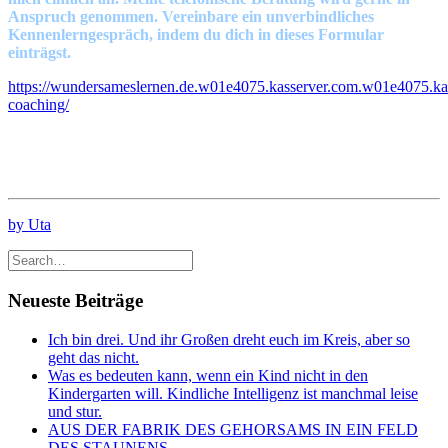
Anspruch genommen. Vereinbare ein unverbindliches
Kennenlerngespräch, indem du dich in dieses Formular
einträgst.
https://wundersameslernen.de.w01e4075.kasserver.com.w01e4075.kas
coaching/
by Uta
Neueste Beiträge
Ich bin drei. Und ihr Großen dreht euch im Kreis, aber so
geht das nicht.
Was es bedeuten kann, wenn ein Kind nicht in den
Kindergarten will. Kindliche Intelligenz ist manchmal leise
und stur.
AUS DER FABRIK DES GEHORSAMS IN EIN FELD
DES STAUNENS.