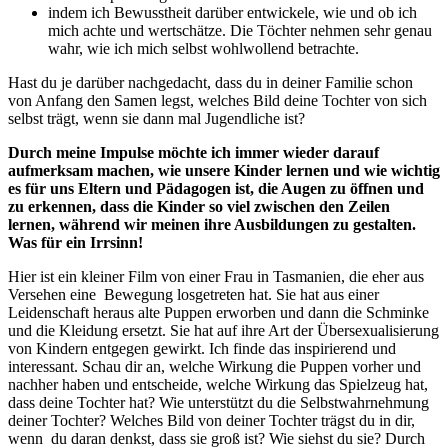
indem ich Bewusstheit darüber entwickele, wie und ob ich
mich achte und wertschätze. Die Töchter nehmen sehr genau
wahr, wie ich mich selbst wohlwollend betrachte.
Hast du je darüber nachgedacht, dass du in deiner Familie schon
von Anfang den Samen legst, welches Bild deine Tochter von sich
selbst trägt, wenn sie dann mal Jugendliche ist?
Durch meine Impulse möchte ich immer wieder darauf
aufmerksam machen, wie unsere Kinder lernen und wie wichtig
es für uns Eltern und Pädagogen ist, die Augen zu öffnen und
zu erkennen, dass die Kinder so viel zwischen den Zeilen
lernen, während wir meinen ihre Ausbildungen zu gestalten.
Was für ein Irrsinn!
Hier ist ein kleiner Film von einer Frau in Tasmanien, die eher aus
Versehen eine Bewegung losgetreten hat. Sie hat aus einer
Leidenschaft heraus alte Puppen erworben und dann die Schminke
und die Kleidung ersetzt. Sie hat auf ihre Art der Übersexualisierung
von Kindern entgegen gewirkt. Ich finde das inspirierend und
interessant. Schau dir an, welche Wirkung die Puppen vorher und
nachher haben und entscheide, welche Wirkung das Spielzeug hat,
dass deine Tochter hat? Wie unterstützt du die Selbstwahrnehmung
deiner Tochter? Welches Bild von deiner Tochter trägst du in dir,
wenn du daran denkst, dass sie groß ist? Wie siehst du sie? Durch