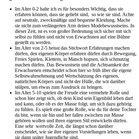
Im Alter 0-2 halte ich es für besonders Wichtig, dass sie
erfahren können, dass sie geliebt sind, so wie sie sind. Achte
auf neutrale, zweckmäßige und bequeme Kleidung. Mache
sie nicht zum verlängerten Arm deines Modebewusstseins. In
dieser Zeit, ist es von großer Bedeutung sich sicher mit sich
selbst zu fühlen und nicht von Erwachsnen auf eine Bühne
gestellt zu werden.
Im Alter von 2-5 heisst das Stichwort Erfahrungen machen
dürfen, den eigenen Körper erfahren dürfen durch Bewegung,
Freies Spielen, Klettern, in Matsch hopsen, sich schmutzig
machen dürfen. Das Bewusstsein und die Achtsamkeit der
Erwachsenen entscheidet schon hier so früh über die eigene
Selbstwahrnehmung und Wertschätzung des eigenen,
natürlichen Körpers und nicht der Hülle, die wir darüber
stülpen, um etwas zum Ausdruck zu bringen.
Im Alter 5-10 spielen die Freude eine vermehrte Rolle und
schon hier zeigt sich, ob dein Kind sein Eigenbild leben darf
und kann, oder ob es der Masse folgt, um sich dazu gehörig
zu fühlen. Es spielt eine große Rolle, wie du für deine Tochter
da bist, wenn sie hin und her fallen zwischen zur Masse
gehören wollen und ihren eigenen Stil entwickeln dürfen.
Eine sehr wertvolle Zeit, die längst schon darüber
entscheidet, wie sie ihre eigenen Vorstellungen leben, wenn
sie dann später Jugendliche sind.