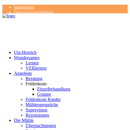
Impressum
Datenschutzerklärung
Kontakt
Rezensionen
Uta Henrich
Wundersames
Lernen
VERlernen
Angebote
Beratung
Feldenkrais
Einzelbehandlung
Gruppe
Feldenkrais Kinder
Mühlengespräche
Supervision
Rezensionen
Die Mühle
Übernachtungen