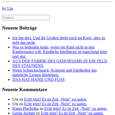
by Uta
Neueste Beiträge
Ich bin drei. Und ihr Großen dreht euch im Kreis, aber so
geht das nicht.
Was es bedeuten kann, wenn ein Kind nicht in den
Kindergarten will. Kindliche Intelligenz ist manchmal leise
und stur.
AUS DER FABRIK DES GEHORSAMS IN EIN FELD
DES STAUNENS.
Wenn Schnickschnack, Konsum und Eitelkeiten das
natürliche Lernen übertönen.
DAS HAT HAND UND FUSS
Neueste Kommentare
Uta
zu
Echt jetzt? Es ist Zeit „Nein“ zu sagen.
Uta
zu
Echt jetzt? Es ist Zeit „Nein“ zu sagen.
Klaus Plachetka
zu
Echt jetzt? Es ist Zeit „Nein“ zu sagen.
Gerda Jochim
zu
Echt jetzt? Es ist Zeit „Nein“ zu sagen.