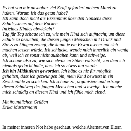
Es hat von mir unsagbar viel Kraft gefordert meinen Mund zu
halten. Warum ich das getan habe?
Ich kann doch nicht die Erkenntnis über den Nonsens diese
Schulsystems auf dem Rücken
(m)eines Kindes abwickeln?
Tag für Tag schaue ich zu, wie mein Kind sich aufmacht, um diese
Schule zu besuchen, die diesen jungen Menschen mit Druck und
Stress zu Dingen zwingt, die kaum je ein Erwachsener mit sich
machen lassen würde. Ich schlucke, wende mich innerlich ein wenig
ab, weil ich es sonst nicht aushalten kann und schweige.
Ich schaue also zu, wie sich etwas im Stillen vollzieht, von dem ich
niemals gedacht hätte, dass ich so etwas tun würde.
Ich bin Mitläuferin geworden.
Ich hätte es nie für möglich
gehalten, dass ich gezwungen bin, mein Kind bewusst in ein
Zwickmühle zu schicken. Ich schaue zu, organisiere und ertrage
diesen Schulweg des jungen Menschen und schweige. Ich mache
mich schuldig an diesem Kind und ich fühle mich elend.
Mit freundlichen Grüßen
Erika Mustermann
In meiner inneren Not habe geschaut, welche Alternativen Eltern