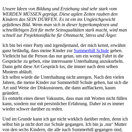
Unsere Ideen von Bildung und Erziehung sind sehr stark vom
WERDEN MÜSSEN geprägt. Diese agilen Zeiten rauben den
Kindern das SEIN DÜRFEN. Es ist ein ins Ungleichgewicht
gefallenes Bild. Wenn man sich in dieser hyperkomplexen und
schnelllebigen Zeit für mehr Seinsqualitäten stark macht, wird man
schnell zur Projektionsfläche für Ohnmacht, Stress und Ärger.
Ich bin bei einer Party und irgendjemand, der mich kennt, erwähnt
ganz beiläufig, dass meine Kinder zur
Summerhill Schule
gehen.
Vielleicht hat die Person das nur getan, um ein wenig Fahrt in die
Gespräche zu geben, eine interessante Unterhaltung anzukurbeln.
Dann geht diese Art Gespräch los, die immer nach dem selben
Mustern abläuft.
Ich selbst würde die Unterhaltung nicht anregen. Nach den vielen
Jahren, die meine Kinder zur Summerhill Schule gehen, hat sich die
Art und Weise der Diskussionen, die dann aufflackern, kaum
geändert.
Es entsteht eines dieser Vakuums, dass man mit Worten nicht füllen
kann, sondern nur mit persönlicher Erfahrung. Daher ist es immer
wieder schwer darüber zu reden.
Und im Grunde kann ich gar nicht wirklich darüber reden, denn ich
selbst bin ja nicht dort zur Schule gegangen. Ich bin ja ‚nur‘ Mutter
von den sechs Kindern, die alle nach Summerhill gegangen sind,