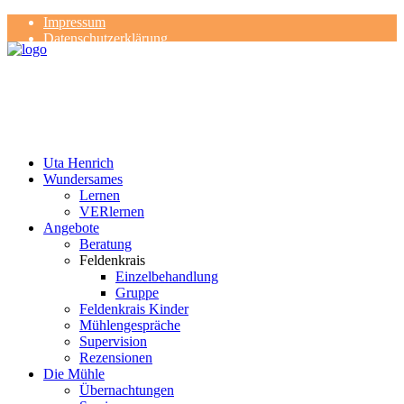
Impressum
Datenschutzerklärung
Kontakt
Rezensionen
Uta Henrich
Wundersames
Lernen
VERlernen
Angebote
Beratung
Feldenkrais
Einzelbehandlung
Gruppe
Feldenkrais Kinder
Mühlengespräche
Supervision
Rezensionen
Die Mühle
Übernachtungen