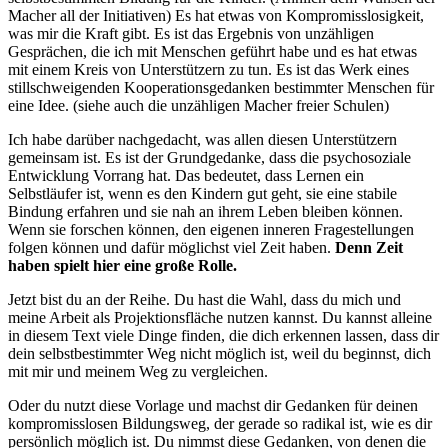
Macher all der Initiativen) Es hat etwas von Kompromisslosigkeit,
was mir die Kraft gibt. Es ist das Ergebnis von unzähligen
Gesprächen, die ich mit Menschen geführt habe und es hat etwas
mit einem Kreis von Unterstützern zu tun. Es ist das Werk eines
stillschweigenden Kooperationsgedanken bestimmter Menschen für
eine Idee. (siehe auch die unzähligen Macher freier Schulen)
Ich habe darüber nachgedacht, was allen diesen Unterstützern
gemeinsam ist. Es ist der Grundgedanke, dass die psychosoziale
Entwicklung Vorrang hat. Das bedeutet, dass Lernen ein
Selbstläufer ist, wenn es den Kindern gut geht, sie eine stabile
Bindung erfahren und sie nah an ihrem Leben bleiben können.
Wenn sie forschen können, den eigenen inneren Fragestellungen
folgen können und dafür möglichst viel Zeit haben.
Denn Zeit
haben spielt hier eine große Rolle.
Jetzt bist du an der Reihe. Du hast die Wahl, dass du mich und
meine Arbeit als Projektionsfläche nutzen kannst. Du kannst alleine
in diesem Text viele Dinge finden, die dich erkennen lassen, dass dir
dein selbstbestimmter Weg nicht möglich ist, weil du beginnst, dich
mit mir und meinem Weg zu vergleichen.
Oder du nutzt diese Vorlage und machst dir Gedanken für deinen
kompromisslosen Bildungsweg, der gerade so radikal ist, wie es dir
persönlich möglich ist. Du nimmst diese Gedanken, von denen die