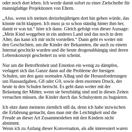
oder noch dort leben. Ich werde damit sofort zu einer Zielscheibe für
mannigfaltige Projektionen von Eltern.
„Also, wenn ich meinen dreizehnjährigen dort hin geben würde, das
könnte nicht klappen. Ich muss ja so schon ständig hinter ihm her,
damit er was tut.“ höre ich dann. Gleich gefolgt von dieser Aussage:
„Mein Kind weggeben in ein anderes Land und das noch in dem
Alter, das kann ich mir nicht vorstellen.“ Dann geht es weiter mit
den Geschichten, um die Kinder der Bekannten, die auch zu einem
Internat geschickt wurden und die heute drogenabhängig sind deren
Lebenskonzept gescheitert zu sein scheint.
Nur um die Betroffenheit und Emotion ein wenig zu dämpfen,
verlagert sich das Ganze dann auf die Probleme der hiesigen
Schulen, um den ganz normalen Alltag und die Herausforderungen
um Hausaufgaben, G8 oder G9, sowie dem enormen Druck, der
heute in den Schulen herrscht. Es geht dann weiter mit der
Belastung der Mütter, wenn sie berufstätig sind und in diesen Zeiten
versuchen müssen, die Kinder durch das Schulsystem zu bugsieren.
Ich sitze dann meistens ziemlich still da, denn ich habe inzwischen
die Erfahrung gemacht, dass man mir die Leichtigkeit und die
Freude an dieser Art Zusammenleben mit den Kindern nicht
abnimmt.
Wenn ich zu Anfang dieser Konversation, als alle interessiert waren