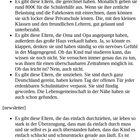
Es gibt diese Eltern, die gerechnet haben. Monatlich geben sie
rund 800€ für die Schülerhilfe aus. Wenn sie ihre zeitliche
Belastung und die Fahrkosten mit einrechnen, dann können
sie sich locker diese Privatschule leisten. Die, mit den kleinen
Klassen und den freundlichen Lehrern, gut gelaunt und
unterbezahlt.
Es gibt diese Eltern, die Oma und Opa angepumpt haben,
außerdem das große Haus verkauft haben. Ja, so könnte es
klappen, denken sie und haben ständig so ein nervöses Gefühl
in der Magengegend. Ob das Kind mal studieren kann, das
wissen sie noch nicht. Sie versuchen immer genau das zu tun,
was ihnen für einen überschaubaren Zeitrahmen möglich ist.
Ob das leicht ist? Nein, auch nicht.
Es gibt diese Eltern, die umziehen. Sie sind durch ganz
Deutschland gereist, haben keinen Tag der offenen Tür jeder
erdenkbaren Schulinitiative verpasst. Sie sind fündig
geworden. Die Lebensgemeinschaft in der Nähe haben sie
auch schon gefunden.
[newsletter]
Es gibt diese Eltern, die das einfach durchziehen, sie leben so
stark in der Überzeugung, dass man da einfach durch muss
und sie selbst es ja auch überstanden haben, dass das Kind es
einfach schluckt und schnurstracks gerade aus läuft. Es ist