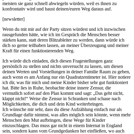
meisten sie ganz schnell abwiegeln würden, weil es ihnen zu
konfrontativ wird und baust deinen/euren Weg daraus auf.
[newsletter]
Wenn du mit mir auf der Party sitzen würdest und ich inzwischen
rausgefunden hätte, wie ich im Gespräch die Menschen besser
stärken kann, statt deren Blitzableiter zu werden, dann würde ich
dich so gerne teilhaben lassen, an meiner Überzeugung und meiner
Kraft für einen funktionierenden Weg.
Ich würde dich einladen, dich diesen Fragestellungen ganz
persönlich zu stellen und nichts unversucht zu lassen, um diesen
deinen Werten und Vorstellungen in deiner Familie Raum zu geben,
auch wenn es am Anfang nur ein Quadratzentimeter ist. Hier notiere
ich dir, was für mich und meine Kinder bisher sehr gut funktioniert
hat. Bitte lies in Ruhe, beobachte deine innere Zensur, die
vermutlich sofort auf den Plan kommt und sagt: „Das geht nicht,
klappt nicht!“ Weise die Zensur in Schranken und schaue nach
Möglichkeiten, die dich und dein Kind weiterbringen.
Ich wünsche mir sehr, dass du diese Aufzählung einfach nur als
Grundlage dafür nimmst, was alles möglich sein könnte, wenn mehr
Menschen den Mut aufbringen, diese Wege für Kinder
einzuschlagen. Das muss gar nicht in einem Internat in England
sein, sondern kann vom Grundgedanken her einfließen, wo auch