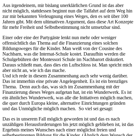
Aus irgendeinem, mir bislang unerklärlichen Grund ist das aber
nicht möglich, stattdessen beginnt nun die Talfahrt auf dem Weg hin
zur mir bekannten Verleugnung eines Weges, den es seit über 100
Jahren gibt. Mit dem ultimativen Argument, dass diese Art Konzepte
für mehr Freiheit und Selbstbestimmung nicht umsetzbar sind.
Einer oder eine der Partygäste lenkt nun mehr oder weniger
offensichtlich das Thema auf die Finanzierung eines solchen
Bildungsweges für die Kinder. Man weiß von der Cousine des
Nachbarn, was die Internat-Schule kostet. Daraufhin werden die
Schulgebühren der Montessori Schule im Nachbarort diskutiert.
Daraus schließt man, dass dies ein Luftschloss ist. Man spricht mich
aber nicht an, wie ich das mache.
Und ich rede in diesem Zusammenhang auch sehr wenig darüber.
Das ist immerhin eine private Angelegenheit. Es ist ein brenzliges
Thema. Denn auch das, was sich im Zusammenhang mit der
Finanzierung dieses Weges aufgetan hat, ist ein Wunderwerk. Es ist
ein ähnliches Wunderwerk, was alle die Initiativen möglich machen,
die quer durch Europa kleine, alternative Einrichtungen gründen
und das Unmögliche möglich machen. So viel sei gesagt:
Das es in unserem Fall möglich geworden ist und das es nach
unzähligen Herausforderungen bis jetzt möglich geblieben ist, ist das
Ergebnis meines Wunsches nach einer möglichst freien und
selbstbestimmten Bildung für die Kinder. (Ähnlich dem Wunsch der