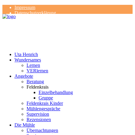
Impressum
Datenschutzerklärung
Kontakt
Rezensionen
Uta Henrich
Wundersames
Lernen
VERlernen
Angebote
Beratung
Feldenkrais
Einzelbehandlung
Gruppe
Feldenkrais Kinder
Mühlengespräche
Supervision
Rezensionen
Die Mühle
Übernachtungen