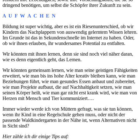
dringend benötigen, um selbst die Schöpfer ihrer Zukunft zu sein.
A U F W A C H E N
Bildung ist super wichtig, aber es ist ein Riesenunterschied, ob wir
Kindern das Nachplappern von auswendig gelerntem Wissen lehren.
Im Grunde ist das in Sekundenschnelle im Internet zu haben. Oder,
ob wir ihnen erlauben, ihr wundersames Potential zu entfalten.
Wir könnten mit ihnen lernen, denn sie sind noch viel näher daran,
wie es denn eigentlich geht, das Lernen.
Wir könnten gemeinsam lernen, wie man seine geistigen Fähigkeiten
erweitert, wie man bis ins hohe Alter kreativ bleiben kann, wie man
Beziehungen führt, wie man gesundes Essen anbaut und zubereitet,
wie man Projekte aufbaut, die auf Nachhaltigkeit setzen, wie man
seinen Körper heilt, wie man gar nicht erst krank wird, wie man von
Herzen mit Mensch und Tier kommuniziert….
Immer wieder werde ich von Müttern gefragt, was sie tun können,
wenn ihr Kind in eine Regelschule gehen muss, oder nicht der
passende Waldkindergarten in der Nähe ist, wenn Alternativen nicht
in Sicht sind?
Hier zähle ich dir einige Tips auf: