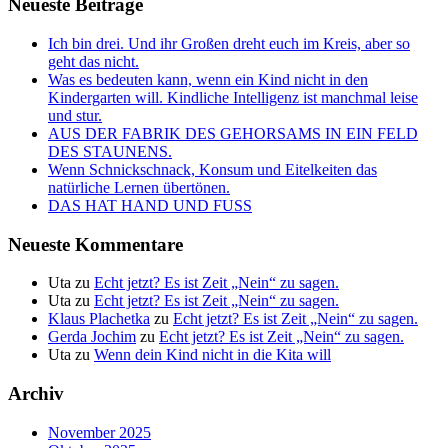
Neueste Beiträge
Ich bin drei. Und ihr Großen dreht euch im Kreis, aber so
geht das nicht.
Was es bedeuten kann, wenn ein Kind nicht in den
Kindergarten will. Kindliche Intelligenz ist manchmal leise
und stur.
AUS DER FABRIK DES GEHORSAMS IN EIN FELD
DES STAUNENS.
Wenn Schnickschnack, Konsum und Eitelkeiten das
natürliche Lernen übertönen.
DAS HAT HAND UND FUSS
Neueste Kommentare
Uta
zu
Echt jetzt? Es ist Zeit „Nein“ zu sagen.
Uta
zu
Echt jetzt? Es ist Zeit „Nein“ zu sagen.
Klaus Plachetka
zu
Echt jetzt? Es ist Zeit „Nein“ zu sagen.
Gerda Jochim
zu
Echt jetzt? Es ist Zeit „Nein“ zu sagen.
Uta
zu
Wenn dein Kind nicht in die Kita will
Archiv
November 2025