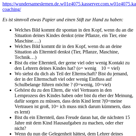
https://wundersameslernen.de.w01e4075.kasserver.com.w01e4075.kas
coaching/
Es ist sinnvoll etwas Papier und einen Stift zur Hand zu haben:
Welches Bild kommt dir spontan in den Kopf, wenn du an die
Situation deines Kindes denkst (eine Pflanze, ein Tier, eine
Maschine….)
Welches Bild kommt dir in den Kopf, wenn du an deine
Situation als Elternteil denkst (Tier, Pflanze, Maschine,
Technik…)
Bist du eine Elternteil, der gerne viel oder wenig Kontakt zu
den Lehrern deines Kindes hat? (o= wenig 10 = viel)
Wo siehst du dich als Teil der Elternschaft? Bist du jemand,
der in der Elternschaft viel oder wenig Einfluss auf
Schulbelange führen möchte ? (0=wenig, 10=viel)
Gehörst du zu den Eltern, die viel Vertrauen in den
Lernprozess des Kindes haben oder bist du eher der Meinung,
dafür sorgen zu müssen, dass dein Kind lernt ?(0=meine
Vertrauen ist groß, 10= ich muss mich darum kümmern, dass
es lernt)
Bist du ein Elternteil, dass Freude daran hat, die nächsten 15
Jahre mit dem Kind Hausaufgaben zu machen, oder eher
nicht?
Wenn du nun die Gelegenheit hättest, dem Lehrer deines