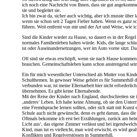
ich noch eine Nachricht von Ihnen, dass sie gut angekommen
sie und begleitet sie.
Ich bin zwar da, sicher auch wichtig, aber ich musste über
wenn sie schon seit 2 Tagen Fieber haben. Wenn es ganz sch
führen. Weit entfernt von mir und der Art und Weise, wie i
Sind die Kinder wieder zu Hause, so dauert es in der Regel
normales Familienleben halten würde. Kids, die lange sch
ist oder Auseinandersetzungen, wer im Auto vorne sitzt. D
Oft sind sie etwas erschöpft, wenn sie nach Hause kommen.
brauchen. Gemeinschaftsleben kann schon anstrengend sein
Ein für mich wesentlicher Unterschied als Mutter von Kinder
Schulthemen. In gewisser Weise gehört es für Summerhill da
verbunden war, ist meine Elternarbeit hier nicht erforderli
übernehmen. Es gibt keine Elternabende.
Mit der Reise der Kinder nach England, durchschreiten si
‚anderes‘ Leben. Ich habe keine Ahnung, ob sie den Unterr
eine Fremdsprache lernen sollten, oder sich statt mit Kuns
Schule auch nicht gewünscht, denn es geht darum, dass die 
Oftmals bekomme ich erst bei Erzählungen, zurück am heimi
Licht aus‘, das eigene Zimmer verlässt und bei irgendwelch
Kind, man tut es vielleicht, man wird erwischt, es wird g
Konflikten und Regelverstössen in Summerhill.