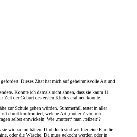
r gefordert. Dieses Zitat hat mich auf geheimnisvolle Art und
rsendete. Konnte ich damals nicht ahnen, dass sie kaum 11
ur Zeit der Geburt des ersten Kindes erahnen konnte.
he zur Schule gehen würden. Summerhill testet in aller
oft damit konfrontiert, welche Art ‚muttern’ von mir
gen selbst entwickeln. Wie ‚muttert‘ man ‚teilzeit‘?
sie wie zu tun hätten. Und doch sind wir hier eine Familie
chine, oder die Wäsche. Da muss gekocht werden oder in