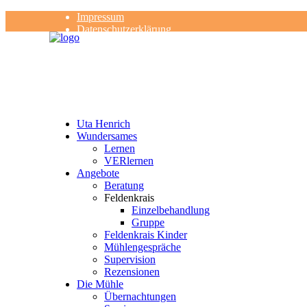
Impressum
Datenschutzerklärung
Kontakt
Rezensionen
Uta Henrich
Wundersames
Lernen
VERlernen
Angebote
Beratung
Feldenkrais
Einzelbehandlung
Gruppe
Feldenkrais Kinder
Mühlengespräche
Supervision
Rezensionen
Die Mühle
Übernachtungen