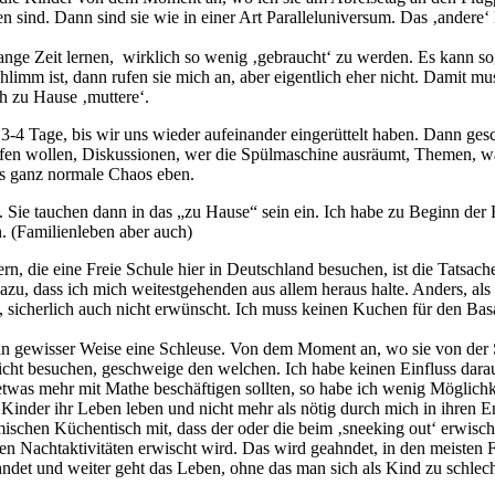
 sind. Dann sind sie wie in einer Art Paralleluniversum. Das ‚andere‘ 
 lange Zeit lernen, wirklich so wenig ‚gebraucht‘ zu werden. Es kann s
limm ist, dann rufen sie mich an, aber eigentlich eher nicht. Damit m
ch zu Hause ‚muttere‘.
 3-4 Tage, bis wir uns wieder aufeinander eingerüttelt haben. Dann ges
lafen wollen, Diskussionen, wer die Spülmaschine ausräumt, Themen, 
as ganz normale Chaos eben.
 Sie tauchen dann in das „zu Hause“ sein ein. Ich habe zu Beginn der 
. (Familienleben aber auch)
n, die eine Freie Schule hier in Deutschland besuchen, ist die Tatsach
zu, dass ich mich weitestgehenden aus allem heraus halte. Anders, als 
ch, sicherlich auch nicht erwünscht. Ich muss keinen Kuchen für den Ba
e in gewisser Weise eine Schleuse. Von dem Moment an, wo sie von de
icht besuchen, geschweige den welchen. Ich habe keinen Einfluss dara
t etwas mehr mit Mathe beschäftigen sollten, so habe ich wenig Möglich
Kinder ihr Leben leben und nicht mehr als nötig durch mich in ihren E
schen Küchentisch mit, dass der oder die beim ‚sneeking out‘ erwisc
en Nachtaktivitäten erwischt wird. Das wird geahndet, in den meisten F
eahndet und weiter geht das Leben, ohne das man sich als Kind zu schl