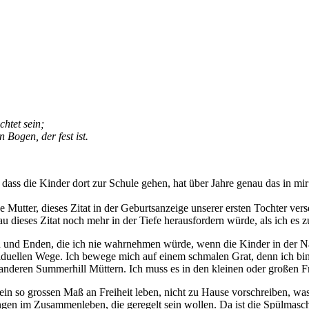
htet sein;
n Bogen, der fest ist.
, dass die Kinder dort zur Schule gehen, hat über Jahre genau das in mi
e Mutter, dieses Zitat in der Geburtsanzeige unserer ersten Tochter ve
 dieses Zitat noch mehr in der Tiefe herausfordern würde, als ich es z
en und Enden, die ich nie wahrnehmen würde, wenn die Kinder in der Nä
iduellen Wege. Ich bewege mich auf einem schmalen Grat, denn ich bin 
 anderen Summerhill Müttern. Ich muss es in den kleinen oder großen Fra
in so grossen Maß an Freiheit leben, nicht zu Hause vorschreiben, was 
ungen im Zusammenleben, die geregelt sein wollen. Da ist die Spülmas