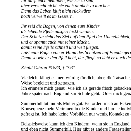
Ihr dürft euch bemühen, wie sie zu sein,
aber versucht nicht, sie euch ähnlich zu machen.
Denn das Leben läuft nicht rückwärts
noch verweilt es im Gestern.
Ihr seid die Bogen, von denen eure Kinder
als lebende Pfeile ausgeschickt werden.
Der Schütze sieht das Ziel auf dem Pfad der Unendlichkeit,
und er spannt euch mit seiner Macht,
damit seine Pfeile schnell und weit fliegen.
Laßt eure Bogen von er Hand des Schützen auf Freude geric
Denn so wie er den Pfeil liebt, der fliegt, so liebt er auch de
Khalil Gibran *1883, † 1931
Vielleicht klingt es merkwürdig für dich, aber, die Tatsache
Weise begleitet und getragen.
Ich erinnere mich genau, wie ich als gerade frisch gebacken
Jahre später nach England zur Schule geht. Oder mich genau
Summerhill tut mir als Mutter gut. Es fordert mich an Eck
Konsequenz mein Vertrauen in die Kinder und ihre je indiv
gefragt ist. Ich habe keine Vorbilder, nur wenig Kontakt zu
Beispielsweise kann ich den Kindern, wenn sie in England e
und eben nicht Summerhill. Hier gibt es andere Fragestell