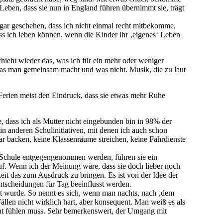
Leben, dass sie nun in England führen übernimmt sie, trägt
ogar geschehen, dass ich nicht einmal recht mitbekomme,
uss ich leben können, wenn die Kinder ihr ‚eigenes‘ Leben
chieht wieder das, was ich für ein mehr oder weniger
was man gemeinsam macht und was nicht. Musik, die zu laut
Ferien meist den Eindruck, dass sie etwas mehr Ruhe
e, dass ich als Mutter nicht eingebunden bin in 98% der
in anderen Schulinitiativen, mit denen ich auch schon
sar backen, keine Klassenräume streichen, keine Fahrdienste
r Schule entgegengenommen werden, führen sie ein
uf. Wenn ich der Meinung wäre, dass sie doch lieber noch
keit das zum Ausdruck zu bringen. Es ist von der Idee der
ntscheidungen für Tag beeinflusst werden.
ht wurde. So nennt es sich, wenn man nachts, nach ‚dem
ällen nicht wirklich hart, aber konsequent. Man weiß es als
echt fühlen muss. Sehr bemerkenswert, der Umgang mit