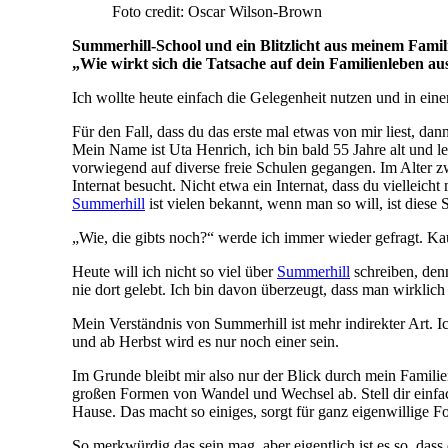
Foto credit: Oscar Wilson-Brown
Summerhill-School und ein Blitzlicht aus meinem Famil
„Wie wirkt sich die Tatsache auf dein Familienleben a
Ich wollte heute einfach die Gelegenheit nutzen und in ein
Für den Fall, dass du das erste mal etwas von mir liest, dann
Mein Name ist Uta Henrich, ich bin bald 55 Jahre alt und 
vorwiegend auf diverse freie Schulen gegangen. Im Alter z
Internat besucht. Nicht etwa ein Internat, dass du viellei
Summerhill
ist vielen bekannt, wenn man so will, ist diese
„Wie, die gibts noch?“ werde ich immer wieder gefragt. Kau
Heute will ich nicht so viel über
Summerhill
schreiben, denn
nie dort gelebt. Ich bin davon überzeugt, dass man wirklic
Mein Verständnis von Summerhill ist mehr indirekter Art. I
und ab Herbst wird es nur noch einer sein.
Im Grunde bleibt mir also nur der Blick durch mein Familienl
großen Formen von Wandel und Wechsel ab. Stell dir einfac
Hause. Das macht so einiges, sorgt für ganz eigenwillige 
So merkwürdig das sein mag, aber eigentlich ist es so, d