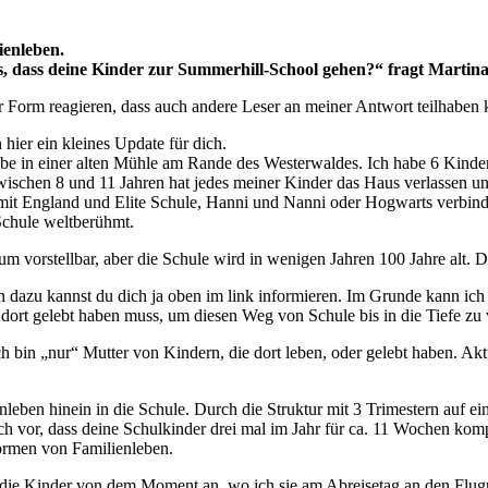
ienleben.
us, dass deine Kinder zur Summerhill-School gehen?“ fragt Martin
er Form reagieren, dass auch andere Leser an meiner Antwort teilhaben
 hier ein kleines Update für dich.
lebe in einer alten Mühle am Rande des Westerwaldes. Ich habe 6 Kinde
wischen 8 und 11 Jahren hat jedes meiner Kinder das Haus verlassen un
cht mit England und Elite Schule, Hanni und Nanni oder Hogwarts verbin
 Schule weltberühmt.
m vorstellbar, aber die Schule wird in wenigen Jahren 100 Jahre alt. D
 dazu kannst du dich ja oben im link informieren. Im Grunde kann ich 
h dort gelebt haben muss, um diesen Weg von Schule bis in die Tiefe zu 
ch bin „nur“ Mutter von Kindern, die dort leben, oder gelebt haben. Ak
eben hinein in die Schule. Durch die Struktur mit 3 Trimestern auf ein 
h vor, dass deine Schulkinder drei mal im Jahr für ca. 11 Wochen komp
Formen von Familienleben.
ass die Kinder von dem Moment an, wo ich sie am Abreisetag an den Fl