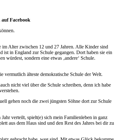
a auf Facebook
 können.
r im Alter zwischen 12 und 27 Jahren. Alle Kinder sind
d ist in England zur Schule gegangen. Dort haben sie ein
den würdest, sondern eine etwas ‚andere‘ Schule.
ie vermutlich älteste demokratische Schule der Welt.
auch nicht viel über die Schule schreiben, denn ich habe
verstehen.
tuell gehen noch die zwei jüngsten Söhne dort zur Schule
Jahr verteilt, spielt(e) sich mein Familienleben in ganz
lett aus dem Haus sind und den Rest des Jahres bei dir zu
ugplatz gebracht habe, weg sind. Mit etwas Glück bekomme