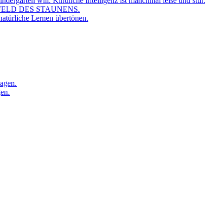
dergarten will. Kindliche Intelligenz ist manchmal leise und stur.
FELD DES STAUNENS.
atürliche Lernen übertönen.
sagen.
gen.