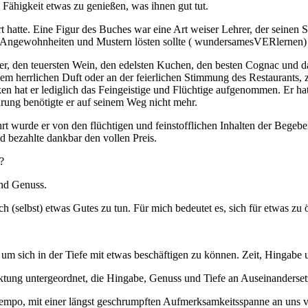
Fähigkeit etwas zu genießen, was ihnen gut tut.
rt hatte. Eine Figur des Buches war eine Art weiser Lehrer, der seinen S
nk)Angewohnheiten und Mustern lösten sollte ( wundersamesVERlernen)
üler, den teuersten Wein, den edelsten Kuchen, den besten Cognac und d
dem herrlichen Duft oder an der feierlichen Stimmung des Restaurants, z
hat er lediglich das Feingeistige und Flüchtige aufgenommen. Er hat s
ung benötigte er auf seinem Weg nicht mehr.
t wurde er von den flüchtigen und feinstofflichen Inhalten der Begebe
d bezahlte dankbar den vollen Preis.
?
und Genuss.
ich (selbst) etwas Gutes zu tun. Für mich bedeutet es, sich für etwas zu
um sich in der Tiefe mit etwas beschäftigen zu können. Zeit, Hingabe
aktung untergeordnet, die Hingabe, Genuss und Tiefe an Auseinanders
 Tempo, mit einer längst geschrumpften Aufmerksamkeitsspanne an uns v