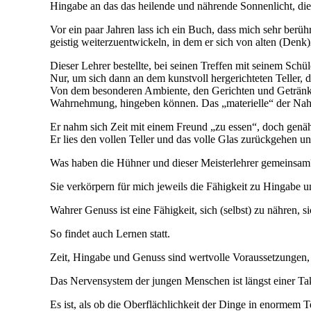
Hingabe an das das heilende und nährende Sonnenlicht, die 
Vor ein paar Jahren lass ich ein Buch, dass mich sehr berüh
geistig weiterzuentwickeln, in dem er sich von alten (De
Dieser Lehrer bestellte, bei seinen Treffen mit seinem Sch
Nur, um sich dann an dem kunstvoll hergerichteten Teller, 
Von dem besonderen Ambiente, den Gerichten und Getränken 
Wahrnehmung, hingeben können. Das „materielle“ der Nahr
Er nahm sich Zeit mit einem Freund „zu essen“, doch genähr
Er lies den vollen Teller und das volle Glas zurückgehen un
Was haben die Hühner und dieser Meisterlehrer gemeinsam
Sie verkörpern für mich jeweils die Fähigkeit zu Hingabe 
Wahrer Genuss ist eine Fähigkeit, sich (selbst) zu nähren, s
So findet auch Lernen statt.
Zeit, Hingabe und Genuss sind wertvolle Voraussetzungen, 
Das Nervensystem der jungen Menschen ist längst einer T
Es ist, als ob die Oberflächlichkeit der Dinge in enormem