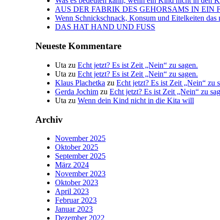
Was es bedeuten kann, wenn ein Kind nicht in den Kin
AUS DER FABRIK DES GEHORSAMS IN EIN 
Wenn Schnickschnack, Konsum und Eitelkeiten das n
DAS HAT HAND UND FUSS
Neueste Kommentare
Uta
zu
Echt jetzt? Es ist Zeit „Nein“ zu sagen.
Uta
zu
Echt jetzt? Es ist Zeit „Nein“ zu sagen.
Klaus Plachetka
zu
Echt jetzt? Es ist Zeit „Nein“ zu 
Gerda Jochim
zu
Echt jetzt? Es ist Zeit „Nein“ zu sa
Uta
zu
Wenn dein Kind nicht in die Kita will
Archiv
November 2025
Oktober 2025
September 2025
März 2024
November 2023
Oktober 2023
April 2023
Februar 2023
Januar 2023
Dezember 2022