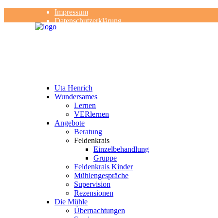
Impressum
Datenschutzerklärung
Kontakt
Rezensionen
Uta Henrich
Wundersames
Lernen
VERlernen
Angebote
Beratung
Feldenkrais
Einzelbehandlung
Gruppe
Feldenkrais Kinder
Mühlengespräche
Supervision
Rezensionen
Die Mühle
Übernachtungen