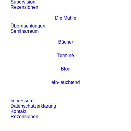
Supervision
Rezensionen
Die Mühle
Übernachtungen
Seminarraum
Bücher
Termine
Blog
ein-leuchtend
Impressum
Was wäre, wenn meine
Datenschutzerklärung
Sehnsucht nicht eine
Kontakt
Rezensionen
bloße Wunschvorstellung
wäre?