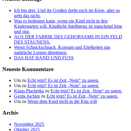
Ich bin drei. Und ihr Großen dreht euch im Kreis, aber so
geht das nicht.
Was es bedeuten kann, wenn ein Kind nicht in den
Kindergarten will. Kindliche Intelligenz ist manchmal leise
und stur.
AUS DER FABRIK DES GEHORSAMS IN EIN FELD
DES STAUNENS.
Wenn Schnickschnack, Konsum und Eitelkeiten das
natürliche Lernen übertönen.
DAS HAT HAND UND FUSS
Neueste Kommentare
Uta
zu
Echt jetzt? Es ist Zeit „Nein“ zu sagen.
Uta
zu
Echt jetzt? Es ist Zeit „Nein“ zu sagen.
Klaus Plachetka
zu
Echt jetzt? Es ist Zeit „Nein“ zu sagen.
Gerda Jochim
zu
Echt jetzt? Es ist Zeit „Nein“ zu sagen.
Uta
zu
Wenn dein Kind nicht in die Kita will
Archiv
November 2025
Oktober 2025