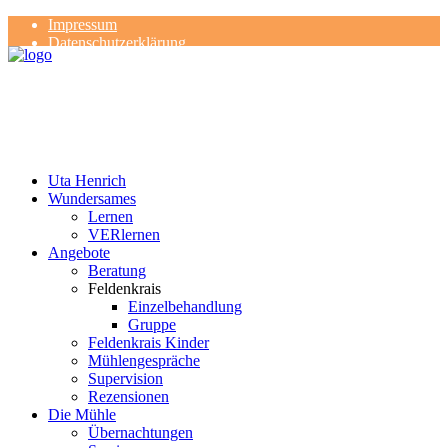
Impressum
Datenschutzerklärung
Kontakt
Rezensionen
Uta Henrich
Wundersames
Lernen
VERlernen
Angebote
Beratung
Feldenkrais
Einzelbehandlung
Gruppe
Feldenkrais Kinder
Mühlengespräche
Supervision
Rezensionen
Die Mühle
Übernachtungen