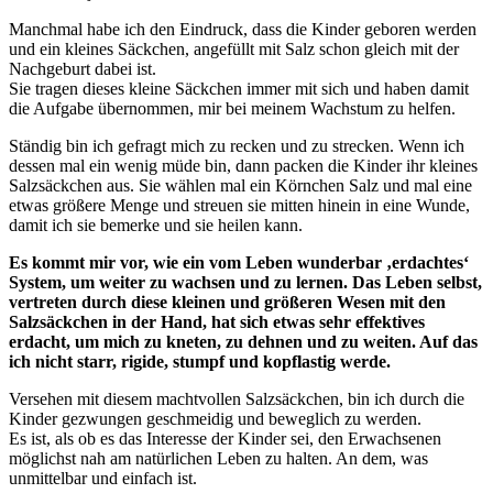
Manchmal habe ich den Eindruck, dass die Kinder geboren werden
und ein kleines Säckchen, angefüllt mit Salz schon gleich mit der
Nachgeburt dabei ist.
Sie tragen dieses kleine Säckchen immer mit sich und haben damit
die Aufgabe übernommen, mir bei meinem Wachstum zu helfen.
Ständig bin ich gefragt mich zu recken und zu strecken. Wenn ich
dessen mal ein wenig müde bin, dann packen die Kinder ihr kleines
Salzsäckchen aus. Sie wählen mal ein Körnchen Salz und mal eine
etwas größere Menge und streuen sie mitten hinein in eine Wunde,
damit ich sie bemerke und sie heilen kann.
Es kommt mir vor, wie ein vom Leben wunderbar ‚erdachtes‘
System, um weiter zu wachsen und zu lernen. Das Leben selbst,
vertreten durch diese kleinen und größeren Wesen mit den
Salzsäckchen in der Hand, hat sich etwas sehr effektives
erdacht, um mich zu kneten, zu dehnen und zu weiten. Auf das
ich nicht starr, rigide, stumpf und kopflastig werde.
Versehen mit diesem machtvollen Salzsäckchen, bin ich durch die
Kinder gezwungen geschmeidig und beweglich zu werden.
Es ist, als ob es das Interesse der Kinder sei, den Erwachsenen
möglichst nah am natürlichen Leben zu halten. An dem, was
unmittelbar und einfach ist.