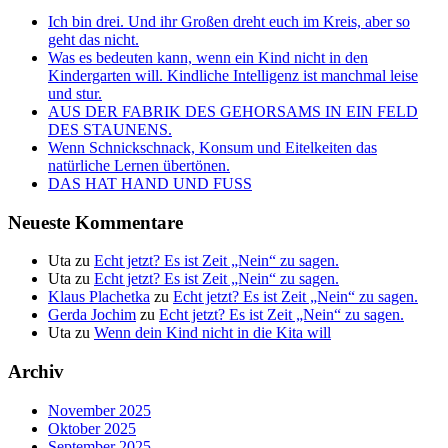
Ich bin drei. Und ihr Großen dreht euch im Kreis, aber so
geht das nicht.
Was es bedeuten kann, wenn ein Kind nicht in den
Kindergarten will. Kindliche Intelligenz ist manchmal leise
und stur.
AUS DER FABRIK DES GEHORSAMS IN EIN FELD
DES STAUNENS.
Wenn Schnickschnack, Konsum und Eitelkeiten das
natürliche Lernen übertönen.
DAS HAT HAND UND FUSS
Neueste Kommentare
Uta
zu
Echt jetzt? Es ist Zeit „Nein“ zu sagen.
Uta
zu
Echt jetzt? Es ist Zeit „Nein“ zu sagen.
Klaus Plachetka
zu
Echt jetzt? Es ist Zeit „Nein“ zu sagen.
Gerda Jochim
zu
Echt jetzt? Es ist Zeit „Nein“ zu sagen.
Uta
zu
Wenn dein Kind nicht in die Kita will
Archiv
November 2025
Oktober 2025
September 2025