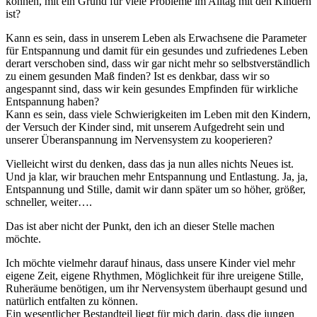
können, mit ein Grund für viele Probleme im Alltag mit den Kindern
ist?
Kann es sein, dass in unserem Leben als Erwachsene die Parameter
für Entspannung und damit für ein gesundes und zufriedenes Leben
derart verschoben sind, dass wir gar nicht mehr so selbstverständlich
zu einem gesunden Maß finden? Ist es denkbar, dass wir so
angespannt sind, dass wir kein gesundes Empfinden für wirkliche
Entspannung haben?
Kann es sein, dass viele Schwierigkeiten im Leben mit den Kindern,
der Versuch der Kinder sind, mit unserem Aufgedreht sein und
unserer Überanspannung im Nervensystem zu kooperieren?
Vielleicht wirst du denken, dass das ja nun alles nichts Neues ist.
Und ja klar, wir brauchen mehr Entspannung und Entlastung. Ja, ja,
Entspannung und Stille, damit wir dann später um so höher, größer,
schneller, weiter….
Das ist aber nicht der Punkt, den ich an dieser Stelle machen
möchte.
Ich möchte vielmehr darauf hinaus, dass unsere Kinder viel mehr
eigene Zeit, eigene Rhythmen, Möglichkeit für ihre ureigene Stille,
Ruheräume benötigen, um ihr Nervensystem überhaupt gesund und
natürlich entfalten zu können.
Ein wesentlicher Bestandteil liegt für mich darin, dass die jungen