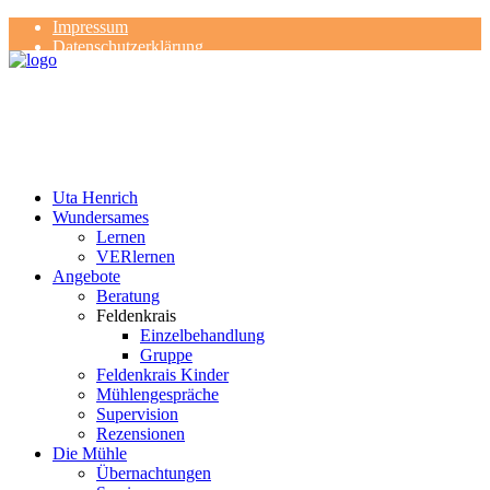
Impressum
Datenschutzerklärung
Kontakt
Rezensionen
Uta Henrich
Wundersames
Lernen
VERlernen
Angebote
Beratung
Feldenkrais
Einzelbehandlung
Gruppe
Feldenkrais Kinder
Mühlengespräche
Supervision
Rezensionen
Die Mühle
Übernachtungen