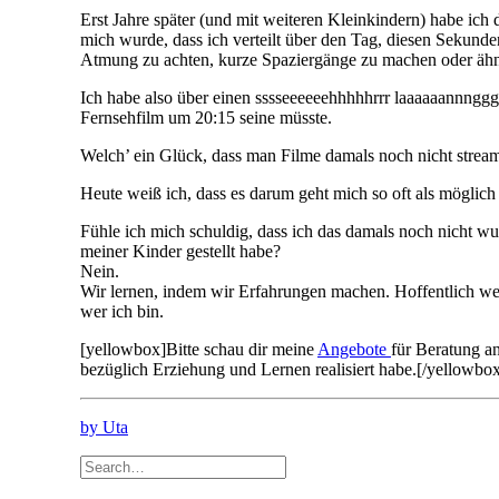
Erst Jahre später (und mit weiteren Kleinkindern) habe ich
mich wurde, dass ich verteilt über den Tag, diesen Sekund
Atmung zu achten, kurze Spaziergänge zu machen oder ähnli
Ich habe also über einen sssseeeeeehhhhhrrr laaaaaannnggg
Fernsehfilm um 20:15 seine müsste.
Welch’ ein Glück, dass man Filme damals noch nicht streamen 
Heute weiß ich, dass es darum geht mich so oft als möglic
Fühle ich mich schuldig, dass ich das damals noch nicht wu
meiner Kinder gestellt habe?
Nein.
Wir lernen, indem wir Erfahrungen machen. Hoffentlich we
wer ich bin.
[yellowbox]Bitte schau dir meine
Angebote
für Beratung a
bezüglich Erziehung und Lernen realisiert habe.[/yellowbo
by Uta