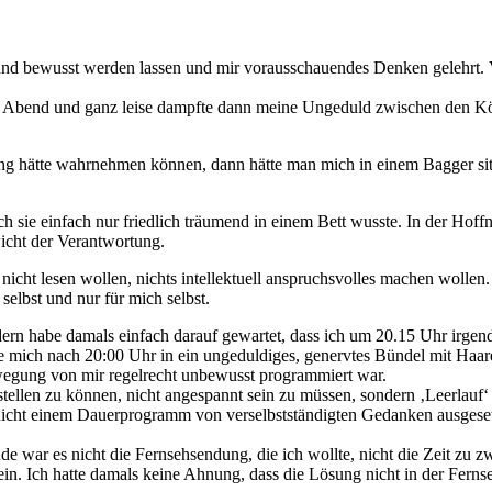
nd bewusst werden lassen und mir vorausschauendes Denken gelehrt. Vi
 Abend und ganz leise dampfte dann meine Ungeduld zwischen den Körp
hätte wahrnehmen können, dann hätte man mich in einem Bagger sitz
ich sie einfach nur friedlich träumend in einem Bett wusste. In der Ho
icht der Verantwortung.
icht lesen wollen, nichts intellektuell anspruchsvolles machen wollen. 
selbst und nur für mich selbst.
ern habe damals einfach darauf gewartet, dass ich um 20.15 Uhr irge
ie mich nach 20:00 Uhr in ein ungeduldiges, genervtes Bündel mit Haa
ewegung von mir regelrecht unbewusst programmiert war.
ellen zu können, nicht angespannt sein zu müssen, sondern ‚Leerlauf‘
icht einem Dauerprogramm von verselbstständigten Gedanken ausgesetz
de war es nicht die Fernsehsendung, die ich wollte, nicht die Zeit zu 
ein. Ich hatte damals keine Ahnung, dass die Lösung nicht in der Ferns