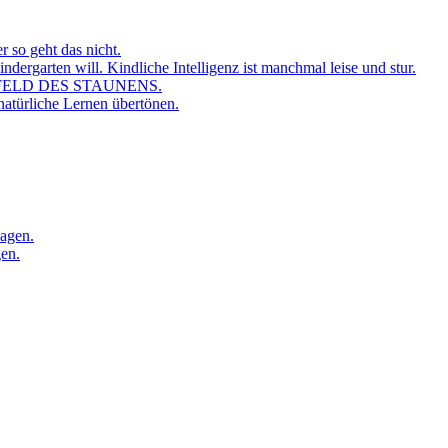
r so geht das nicht.
dergarten will. Kindliche Intelligenz ist manchmal leise und stur.
FELD DES STAUNENS.
atürliche Lernen übertönen.
sagen.
gen.