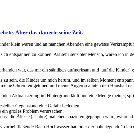
ehrte. Aber das dauerte seine Zeit.
n Kinder klein waren und an manchen Abenden eine gewisse Verkrampfung
 sich entspannen zu können. Als sehr sensibler Mensch, waren ich in
orhanden war, das mir ein ständiges aufmerksam und ‚auf die Kinder‘ ge
aus zu sein, die Kinder um mich herum, und im selben Moment entspannt
en meine Ohren feingetuned und meine Augen scannten den Haushalt na
renden Aktualisierung im Hintergrund läuft und eine Menge meiner, spri
stellter Gegenstand eine Gefahr bedeuten.
e ein großes Problem verursachen.
 dass die Älteste (2 Jahre) mal eben spazieren gegangen wäre, während i
s vorbei fließende Bach Hochwasser hat, oder der naheliegende Teich 