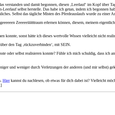
 das verstanden und damit begonnen, diesen ‚Leerlauf‘ im Kopf über Tag
en-Leerlauf selbst herstelle. Das habe ich getan, indem ich begonnen h
ches. Selbst das tägliche Misten des Pferdeauslaufs wurde zu einer Art
geeeeeen Zeeeeeiiiitttraum erlernen können, diesem, meinem eigentlic
konnte, sonst hätte ich dieses wertvolle Wissen vielleicht nicht realisi
h über den Tag ‚rückzuverbinden‘, mit SEIN.
sste oder selbst realisieren konnte? Fühle ich mich schuldig, dass ich
niger und weniger durch Verletzungen der anderen (und mir selbst) g
n.
Hier
kannst du nachlesen, ob etwas für dich dabei ist? Vielleicht möc
x]