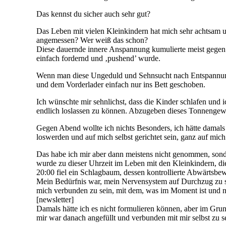
Das kennst du sicher auch sehr gut?
Das Leben mit vielen Kleinkindern hat mich sehr achtsam u
angemessen? Wer weiß das schon?
Diese dauernde innere Anspannung kumulierte meist gegen
einfach fordernd und ‚pushend’ wurde.
Wenn man diese Ungeduld und Sehnsucht nach Entspannung 
und dem Vorderlader einfach nur ins Bett geschoben.
Ich wünschte mir sehnlichst, dass die Kinder schlafen und 
endlich loslassen zu können. Abzugeben dieses Tonnengew
Gegen Abend wollte ich nichts Besonders, ich hätte damals n
loswerden und auf mich selbst gerichtet sein, ganz auf mich 
Das habe ich mir aber dann meistens nicht genommen, sond
wurde zu dieser Uhrzeit im Leben mit den Kleinkindern, d
20:00 fiel ein Schlagbaum, dessen kontrollierte Abwärtsb
Mein Bedürfnis war, mein Nervensystem auf Durchzug zu st
mich verbunden zu sein, mit dem, was im Moment ist und n
[newsletter]
Damals hätte ich es nicht formulieren können, aber im Grun
mir war danach angefüllt und verbunden mit mir selbst zu s