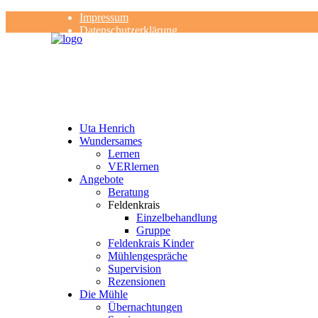
Impressum
Datenschutzerklärung
Kontakt
Rezensionen
Uta Henrich
Wundersames
Lernen
VERlernen
Angebote
Beratung
Feldenkrais
Einzelbehandlung
Gruppe
Feldenkrais Kinder
Mühlengespräche
Supervision
Rezensionen
Die Mühle
Übernachtungen