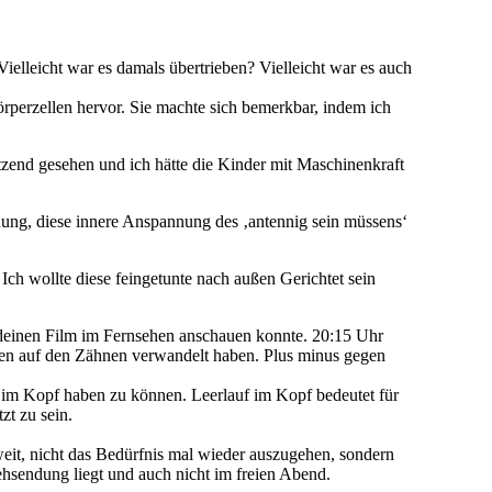
elleicht war es damals übertrieben? Vielleicht war es auch
erzellen hervor. Sie machte sich bemerkbar, indem ich
end gesehen und ich hätte die Kinder mit Maschinenkraft
ffnung, diese innere Anspannung des ‚antennig sein müssens‘
Ich wollte diese feingetunte nach außen Gerichtet sein
ndeinen Film im Fernsehen anschauen konnte. 20:15 Uhr
ren auf den Zähnen verwandelt haben. Plus minus gegen
 im Kopf haben zu können. Leerlauf im Kopf bedeutet für
t zu sein.
zweit, nicht das Bedürfnis mal wieder auszugehen, sondern
ehsendung liegt und auch nicht im freien Abend.