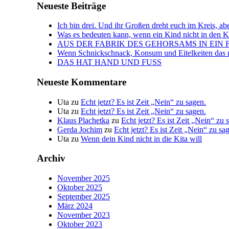
Neueste Beiträge
Ich bin drei. Und ihr Großen dreht euch im Kreis, abe
Was es bedeuten kann, wenn ein Kind nicht in den Kin
AUS DER FABRIK DES GEHORSAMS IN EIN 
Wenn Schnickschnack, Konsum und Eitelkeiten das n
DAS HAT HAND UND FUSS
Neueste Kommentare
Uta
zu
Echt jetzt? Es ist Zeit „Nein“ zu sagen.
Uta
zu
Echt jetzt? Es ist Zeit „Nein“ zu sagen.
Klaus Plachetka
zu
Echt jetzt? Es ist Zeit „Nein“ zu 
Gerda Jochim
zu
Echt jetzt? Es ist Zeit „Nein“ zu sa
Uta
zu
Wenn dein Kind nicht in die Kita will
Archiv
November 2025
Oktober 2025
September 2025
März 2024
November 2023
Oktober 2023