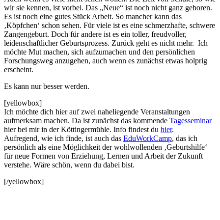
wir sie kennen, ist vorbei. Das „Neue“ ist noch nicht ganz geboren.
Es ist noch eine gutes Stück Arbeit. So mancher kann das
‚Köpfchen‘ schon sehen. Für viele ist es eine schmerzhafte, schwere
Zangengeburt. Doch für andere ist es ein toller, freudvoller,
leidenschaftlicher Geburtsprozess. Zurück geht es nicht mehr. Ich
möchte Mut machen, sich aufzumachen und den persönlichen
Forschungsweg anzugehen, auch wenn es zunächst etwas holprig
erscheint.
Es kann nur besser werden.
[yellowbox]
Ich möchte dich hier auf zwei naheliegende Veranstaltungen
aufmerksam machen. Da ist zunächst das kommende
Tagesseminar
hier bei mir in der Köttingermühle. Info findest du
hier
.
Aufregend, wie ich finde, ist auch das
EduWorkCamp
, das ich
persönlich als eine Möglichkeit der wohlwollenden ‚Geburtshilfe‘
für neue Formen von Erziehung, Lernen und Arbeit der Zukunft
verstehe. Wäre schön, wenn du dabei bist.
[/yellowbox]