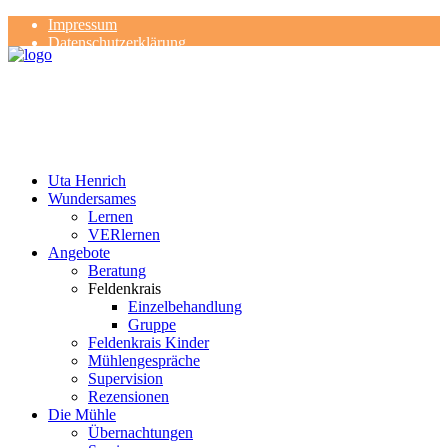
Impressum
Datenschutzerklärung
Kontakt
Rezensionen
Uta Henrich
Wundersames
Lernen
VERlernen
Angebote
Beratung
Feldenkrais
Einzelbehandlung
Gruppe
Feldenkrais Kinder
Mühlengespräche
Supervision
Rezensionen
Die Mühle
Übernachtungen