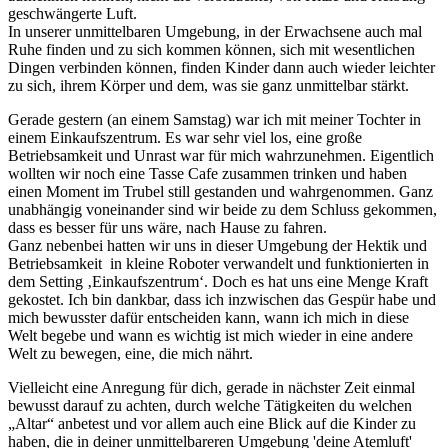
geschwängerte Luft.
In unserer unmittelbaren Umgebung, in der Erwachsene auch mal
Ruhe finden und zu sich kommen können, sich mit wesentlichen
Dingen verbinden können, finden Kinder dann auch wieder leichter
zu sich, ihrem Körper und dem, was sie ganz unmittelbar stärkt.
Gerade gestern (an einem Samstag) war ich mit meiner Tochter in
einem Einkaufszentrum. Es war sehr viel los, eine große
Betriebsamkeit und Unrast war für mich wahrzunehmen. Eigentlich
wollten wir noch eine Tasse Cafe zusammen trinken und haben
einen Moment im Trubel still gestanden und wahrgenommen. Ganz
unabhängig voneinander sind wir beide zu dem Schluss gekommen,
dass es besser für uns wäre, nach Hause zu fahren.
Ganz nebenbei hatten wir uns in dieser Umgebung der Hektik und
Betriebsamkeit in kleine Roboter verwandelt und funktionierten in
dem Setting ‚Einkaufszentrum‘. Doch es hat uns eine Menge Kraft
gekostet. Ich bin dankbar, dass ich inzwischen das Gespür habe und
mich bewusster dafür entscheiden kann, wann ich mich in diese
Welt begebe und wann es wichtig ist mich wieder in eine andere
Welt zu bewegen, eine, die mich nährt.
Vielleicht eine Anregung für dich, gerade in nächster Zeit einmal
bewusst darauf zu achten, durch welche Tätigkeiten du welchen
„Altar“ anbetest und vor allem auch eine Blick auf die Kinder zu
haben, die in deiner unmittelbareren Umgebung 'deine Atemluft'