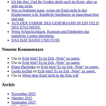
Ich bin drei. Und ihr Großen dreht euch im Kreis, aber so
geht das nicht.
Was es bedeuten kann, wenn ein Kind nicht in den
Kindergarten will. Kindliche Intelligenz ist manchmal leise
und stur.
AUS DER FABRIK DES GEHORSAMS IN EIN FELD
DES STAUNENS.
Wenn Schnickschnack, Konsum und Eitelkeiten das
natürliche Lernen übertönen.
DAS HAT HAND UND FUSS
Neueste Kommentare
Uta
zu
Echt jetzt? Es ist Zeit „Nein“ zu sagen.
Uta
zu
Echt jetzt? Es ist Zeit „Nein“ zu sagen.
Klaus Plachetka
zu
Echt jetzt? Es ist Zeit „Nein“ zu sagen.
Gerda Jochim
zu
Echt jetzt? Es ist Zeit „Nein“ zu sagen.
Uta
zu
Wenn dein Kind nicht in die Kita will
Archiv
November 2025
Oktober 2025
September 2025