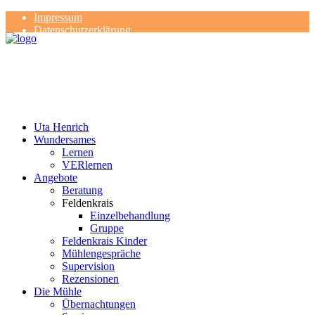
Impressum
Datenschutzerklärung
Kontakt
Rezensionen
Uta Henrich
Wundersames
Lernen
VERlernen
Angebote
Beratung
Feldenkrais
Einzelbehandlung
Gruppe
Feldenkrais Kinder
Mühlengespräche
Supervision
Rezensionen
Die Mühle
Übernachtungen