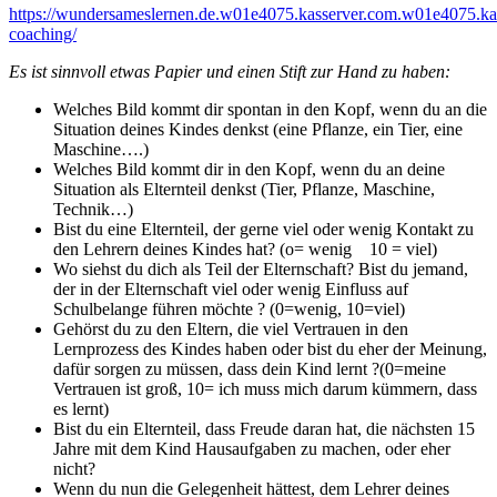
https://wundersameslernen.de.w01e4075.kasserver.com.w01e4075.kas
coaching/
Es ist sinnvoll etwas Papier und einen Stift zur Hand zu haben:
Welches Bild kommt dir spontan in den Kopf, wenn du an die
Situation deines Kindes denkst (eine Pflanze, ein Tier, eine
Maschine….)
Welches Bild kommt dir in den Kopf, wenn du an deine
Situation als Elternteil denkst (Tier, Pflanze, Maschine,
Technik…)
Bist du eine Elternteil, der gerne viel oder wenig Kontakt zu
den Lehrern deines Kindes hat? (o= wenig 10 = viel)
Wo siehst du dich als Teil der Elternschaft? Bist du jemand,
der in der Elternschaft viel oder wenig Einfluss auf
Schulbelange führen möchte ? (0=wenig, 10=viel)
Gehörst du zu den Eltern, die viel Vertrauen in den
Lernprozess des Kindes haben oder bist du eher der Meinung,
dafür sorgen zu müssen, dass dein Kind lernt ?(0=meine
Vertrauen ist groß, 10= ich muss mich darum kümmern, dass
es lernt)
Bist du ein Elternteil, dass Freude daran hat, die nächsten 15
Jahre mit dem Kind Hausaufgaben zu machen, oder eher
nicht?
Wenn du nun die Gelegenheit hättest, dem Lehrer deines